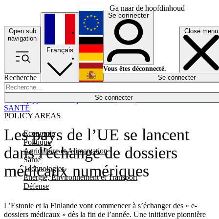
Ga naar de hoofdinhoud
Se connecter
Open sub
Close menu
English
navigation
Français
Deutsch
Vous êtes déconnecté.
Recherche
Se connecter
Español
Lumières éteintes
Se connecter
Rapporteur
Politique
Économie
Newsletters
Evénements
Em
SANTÉ
POLICY AREAS
Les pays de l’UE se lancent
Economie
Politique
dans l'échange de dossiers
Agriculture et Alimentation
Santé
médicaux numériques
Technologies
Energie, Environnement et Transport
Défense
L’Estonie et la Finlande vont commencer à s’échanger des « e-
dossiers médicaux » dès la fin de l’année. Une initiative pionnière