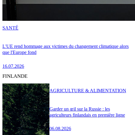
SANTÉ
L'UE rend hommage aux victimes du changement climatique alors
que l'Europe fond
16.07.2026
FINLANDE
AGRICULTURE & ALIMENTATION
Garder un œil sur la Russie : les
agriculteurs finlandais en première ligne
06.08.2026