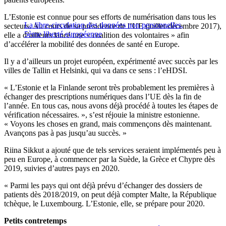
L’Estonie est connue pour ses efforts de numérisation dans tous les
La libre-circulation des données non personnelles,
secteurs. Au cours de sa présidence de l’UE (juillet-décembre 2017),
5ème liberté européenne
elle a d’ailleurs lancé une « coalition des volontaires » afin
d’accélérer la mobilité des données de santé en Europe.
Il y a d’ailleurs un projet européen, expérimenté avec succès par les
villes de Tallin et Helsinki, qui va dans ce sens : l’eHDSI.
« L’Estonie et la Finlande seront très probablement les premières à
échanger des prescriptions numériques dans l’UE dès la fin de
l’année. En tous cas, nous avons déjà procédé à toutes les étapes de
vérification nécessaires. », s’est réjouie la ministre estonienne.
« Voyons les choses en grand, mais commençons dès maintenant.
Avançons pas à pas jusqu’au succès. »
Riina Sikkut a ajouté que de tels services seraient implémentés peu à
peu en Europe, à commencer par la Suède, la Grèce et Chypre dès
2019, suivies d’autres pays en 2020.
« Parmi les pays qui ont déjà prévu d’échanger des dossiers de
patients dès 2018/2019, on peut déjà compter Malte, la République
tchèque, le Luxembourg. L’Estonie, elle, se prépare pour 2020.
Petits contretemps