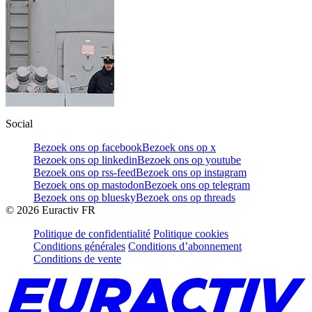
Social
Bezoek ons op facebook
Bezoek ons op x
Bezoek ons op linkedin
Bezoek ons op youtube
Bezoek ons op rss-feed
Bezoek ons op instagram
Bezoek ons op mastodon
Bezoek ons op telegram
Bezoek ons op bluesky
Bezoek ons op threads
©
2026
Euractiv FR
Politique de confidentialité
Politique cookies
Conditions générales
Conditions d’abonnement
Conditions de vente