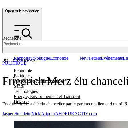
Open sub navigation
Recherche
Rapporteur
Politique
Économie
Newsletters
Evénements
Em
POLICY AREAS
POLITIQUE
Economie
Politique
Friedrich Merz élu chancel
Agriculture et Alimentation
Santé
Technologies
Energie, Environnement et Transport
Défense
Friedrich Merz a été élu chancelier par le parlement allemand mardi 6 m
Jasper Steinlein
/
Nick Alipour
AFP
/
EURACTIV.com