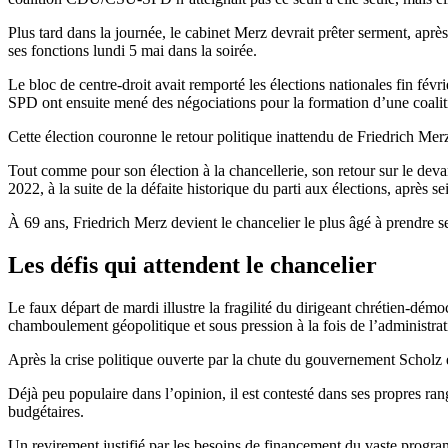
Plus tard dans la journée, le cabinet Merz devrait prêter serment, aprè
ses fonctions lundi 5 mai dans la soirée.
Le bloc de centre-droit avait remporté les élections nationales fin fév
SPD ont ensuite mené des négociations pour la formation d’une coaliti
Cette élection couronne le retour politique inattendu de Friedrich Merz, 
Tout comme pour son élection à la chancellerie, son retour sur le devan
2022, à la suite de la défaite historique du parti aux élections, après s
À 69 ans, Friedrich Merz devient le chancelier le plus âgé à prendre 
Les défis qui attendent le chancelier
Le faux départ de mardi illustre la fragilité du dirigeant chrétien-dé
chamboulement géopolitique et sous pression à la fois de l’administrati
Après la crise politique ouverte par la chute du gouvernement Scholz 
Déjà peu populaire dans l’opinion, il est contesté dans ses propres ra
budgétaires.
Un revirement justifié par les besoins de financement du vaste progr