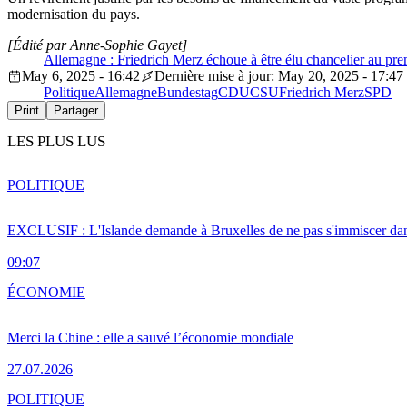
modernisation du pays.
[Édité par Anne-Sophie Gayet]
Allemagne : Friedrich Merz échoue à être élu chancelier au pre
May 6, 2025 - 16:42
Dernière mise à jour: May 20, 2025 - 17:47
Politique
Allemagne
Bundestag
CDU
CSU
Friedrich Merz
SPD
Print
Partager
LES PLUS LUS
POLITIQUE
EXCLUSIF : L'Islande demande à Bruxelles de ne pas s'immiscer dan
09:07
ÉCONOMIE
Merci la Chine : elle a sauvé l’économie mondiale
27.07.2026
POLITIQUE