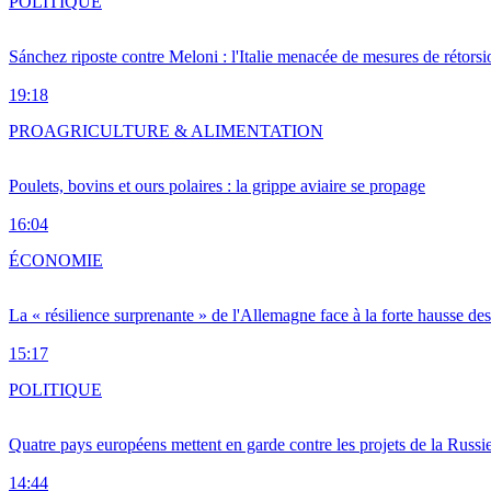
POLITIQUE
Sánchez riposte contre Meloni : l'Italie menacée de mesures de rétorsi
19:18
PRO
AGRICULTURE & ALIMENTATION
Poulets, bovins et ours polaires : la grippe aviaire se propage
16:04
ÉCONOMIE
La « résilience surprenante » de l'Allemagne face à la forte hausse de
15:17
POLITIQUE
Quatre pays européens mettent en garde contre les projets de la Russi
14:44