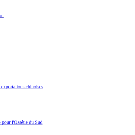
on
s exportations chinoises
e pour l'Ossétie du Sud