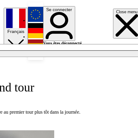
Se connecter
Close menu
English
Français
Deutsch
Vous êtes déconnecté.
Se connecter
Español
Lumières éteintes
nd tour
e au premier tour plus tôt dans la journée.