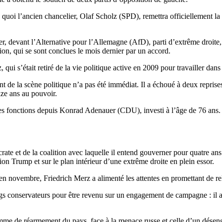
s quoi l’ancien chancelier, Olaf Scholz (SPD), remettra officiellement la
rier, devant l’Alternative pour l’Allemagne (AfD), parti d’extrême droit
on, qui se sont conclues le mois dernier par un accord.
qui s’était retiré de la vie politique active en 2009 pour travailler dans 
t de la scène politique n’a pas été immédiat. Il a échoué à deux reprise
eize ans au pouvoir.
ses fonctions depuis Konrad Adenauer (CDU), investi à l’âge de 76 ans.
mocrate et de la coalition avec laquelle il entend gouverner pour quatre
on Trump et sur le plan intérieur d’une extrême droite en plein essor.
en novembre, Friedrich Merz a alimenté les attentes en promettant de re
ngs conservateurs pour être revenu sur un engagement de campagne : il a 
amme de réarmement du pays, face à la menace russe et celle d’un désen