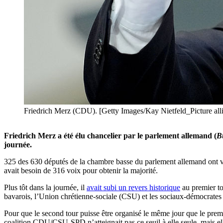
Friedrich Merz (CDU). [Getty Images/Kay Nietfeld_Picture all
Friedrich Merz a été élu chancelier par le parlement allemand (
B
journée.
325 des 630 députés de la chambre basse du parlement allemand ont vo
avait besoin de 316 voix pour obtenir la majorité.
Plus tôt dans la journée, il
avait subi un revers historique
au premier to
bavarois, l’Union chrétienne-sociale (CSU) et les sociaux-démocrate
Pour que le second tour puisse être organisé le même jour que le premi
coalition CDU/CSU-SPD n’atteignait pas ce seuil à elle seule, mais el