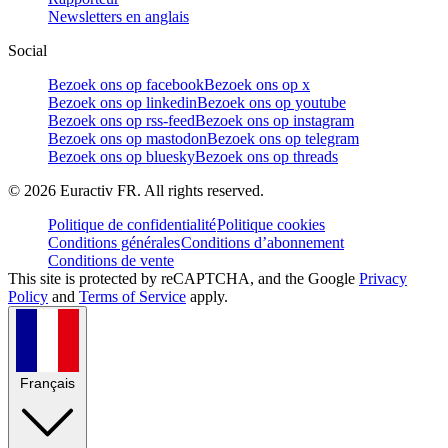
Newsletters en anglais
Social
Bezoek ons op facebook
Bezoek ons op x
Bezoek ons op linkedin
Bezoek ons op youtube
Bezoek ons op rss-feed
Bezoek ons op instagram
Bezoek ons op mastodon
Bezoek ons op telegram
Bezoek ons op bluesky
Bezoek ons op threads
©
2026
Euractiv FR. All rights reserved.
Politique de confidentialité
Politique cookies
Conditions générales
Conditions d’abonnement
Conditions de vente
This site is protected by reCAPTCHA, and the Google
Privacy
Policy
and
Terms of Service
apply.
Français