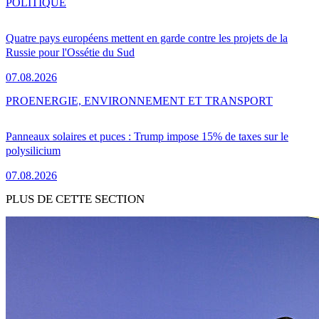
POLITIQUE
Quatre pays européens mettent en garde contre les projets de la
Russie pour l'Ossétie du Sud
07.08.2026
PRO
ENERGIE, ENVIRONNEMENT ET TRANSPORT
Panneaux solaires et puces : Trump impose 15% de taxes sur le
polysilicium
07.08.2026
PLUS DE CETTE SECTION