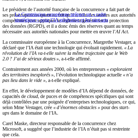
Le président de l’autorité française de la concurrence a fait part de
La Commission européenne prépare un « cadre
ses préoccupations quant au fait qu’il a fallu des années aux autorités
stratégique » pour l’IA générative et les start-ups
compétentes pour appliquer le règlement général sur la protection
des données (RGPD), et il a donc émis des réserves quant au temps
nécessaire aux autorités nationales pour mettre en œuvre l’
AI Act
.
La commissaire européenne à la Concurrence, Margrethe Vestager, a
déclaré que l’IA était une technologie qui évoluait rapidement.
« La
révolution de l’IA va-t-elle suivre la même trajectoire que le Web
2.0 ? J’ai de sérieux doutes »
, a-t-elle affirmé.
Contrairement aux années 2000, où les entrepreneurs
« exploraient
des territoires inexplorés »
, l’évolution technologique actuelle
« n’a
pas lieu dans le vide »
, a-t-elle expliqué.
En effet, le développement de modèles d’IA dépend de données, de
capacités de
cloud
, de puces et de compétences spécifiques qui sont
déjà contrôlées par une poignée d’entreprises technologiques, ce qui,
selon Mme Vestager, crée
« d’énormes obstacles »
pour des
start-
ups
dans le domaine de l’IA.
Carel Maske, directeur responsable de la concurrence chez
Microsoft, a suggéré que l’industrie de l’IA n’était pas si restreinte
que cela.