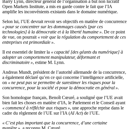
Barry Lynn, directeur général de l’organisation à but non lucratif
Open Markets Institute, a mis en garde contre le fait que l’IA
amplifie les inconvénients existants dans le domaine numérique.
Selon lui, l’UE devrait revoir ses objectifs en matière de concurrence
« pour se concentrer sur les dommages causés [par ces
technologies] à la démocratie et à la liberté humaine »
. De ce point
de vue, on pourrait
« voir que la régulation du comportement de ces
entreprises est primordiale »
.
Il est essentiel de limiter la
« capacité [des géants du numérique] à
adopter un comportement manipulateur, déformant et
discriminatoire »
, estime M. Lynn.
Andreas Mundt, président de l’autorité allemande de la concurrence,
a également déclaré qu’en ce qui concerne l’intelligence artificielle,
on
« ne peut pas se permettre de surestimer les risques pour la
concurrence, pour la société et pour la démocratie en général »
.
Son homologue français, Benoît Cœuré, a souligné que l’UE avait
bien fait les choses en matière d’IA, le Parlement et le Conseil ayant
« commencé à réfléchir aux risques »
, une approche reprise dans le
cadre du règlement de l’UE sur l’IA (
AI Act
) de l’UE.
« C’est plus important que la concurrence, d’une certaine
manière »
, a reconnu M. Cœuré.