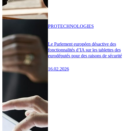
PRO
TECHNOLOGIES
Le Parlement européen désactive des
fonctionnalités d’IA sur les tablettes des
eurodéputés pour des raisons de sécurité
16.02.2026