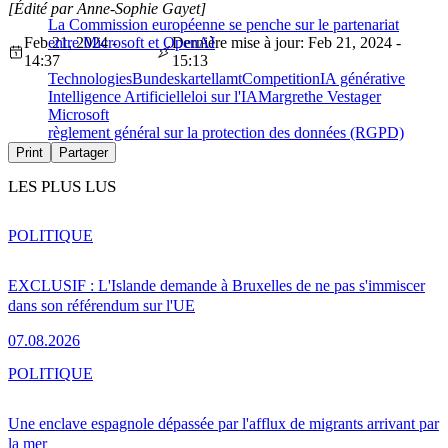
[Édité par Anne-Sophie Gayet]
La Commission européenne se penche sur le partenariat
Feb 21, 2024 -
entre Microsoft et OpenAI
Dernière mise à jour: Feb 21, 2024 -
14:37
15:13
Technologies
Bundeskartellamt
Competition
IA générative
Intelligence Artificielle
loi sur l'IA
Margrethe Vestager
Microsoft
règlement général sur la protection des données (RGPD)
Print
Partager
LES PLUS LUS
POLITIQUE
EXCLUSIF : L'Islande demande à Bruxelles de ne pas s'immiscer
dans son référendum sur l'UE
07.08.2026
POLITIQUE
Une enclave espagnole dépassée par l'afflux de migrants arrivant par
la mer