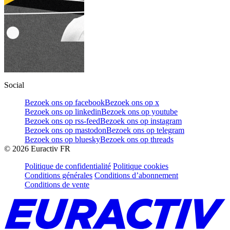
Social
Bezoek ons op facebook
Bezoek ons op x
Bezoek ons op linkedin
Bezoek ons op youtube
Bezoek ons op rss-feed
Bezoek ons op instagram
Bezoek ons op mastodon
Bezoek ons op telegram
Bezoek ons op bluesky
Bezoek ons op threads
©
2026
Euractiv FR
Politique de confidentialité
Politique cookies
Conditions générales
Conditions d’abonnement
Conditions de vente