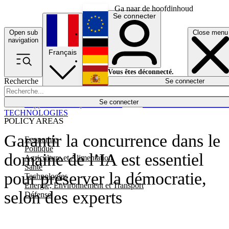
Ga naar de hoofdinhoud
Se connecter
Open sub
Close menu
English
navigation
Français
Deutsch
Vous êtes déconnecté.
Recherche
Se connecter
Español
Lumières éteintes
Se connecter
Rapporteur
Politique
Économie
Newsletters
Evénements
Em
TECHNOLOGIES
POLICY AREAS
Garantir la concurrence dans le
Economie
Politique
domaine de l’IA est essentiel
Agriculture et Alimentation
Santé
pour préserver la démocratie,
Technologies
Energie, Environnement et Transport
selon des experts
Défense