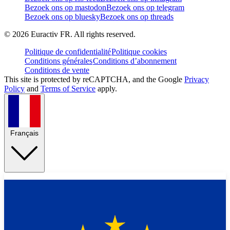
Bezoek ons op mastodon
Bezoek ons op telegram
Bezoek ons op bluesky
Bezoek ons op threads
©
2026
Euractiv FR. All rights reserved.
Politique de confidentialité
Politique cookies
Conditions générales
Conditions d’abonnement
Conditions de vente
This site is protected by reCAPTCHA, and the Google
Privacy
Policy
and
Terms of Service
apply.
Français