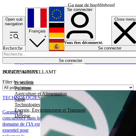
Ga naar de hoofdinhoud
Se connecter
Open sub
Close menu
English
navigation
Français
Deutsch
Vous êtes déconnecté.
Recherche
Se connecter
Español
Lumières éteintes
Se connecter
Rapporteur
Politique
Économie
Newsletters
Evénements
Em
POLICY AREAS
BUNDESKARTELLAMT
Filter by section
Economie
Politique
Agriculture et Alimentation
TECHNOLOGIES
Santé
Technologies
Energie, Environnement et Transport
Garantir la
Défense
concurrence dans le
domaine de l’IA est
essentiel pour