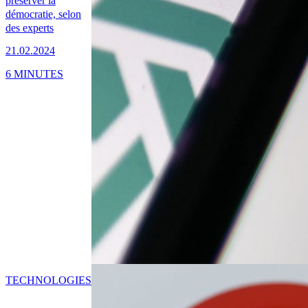
préserver la
démocratie, selon
des experts
21.02.2024
6 MINUTES
TECHNOLOGIES