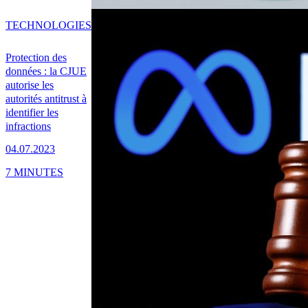
TECHNOLOGIES
Protection des
données : la CJUE
autorise les
autorités antitrust à
identifier les
infractions
04.07.2023
7 MINUTES