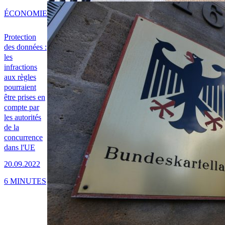
ÉCONOMIE
Protection
des données :
les
infractions
aux règles
pourraient
être prises en
compte par
les autorités
de la
concurrence
dans l'UE
20.09.2022
6 MINUTES