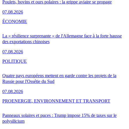
Poulets, bovins et ours polaires : la grippe aviaire se propage
07.08.2026
ÉCONOMIE
La « résilience surprenante » de l'Allemagne face à la forte hausse
des exportations chinoises
07.08.2026
POLITIQUE
Quatre pays européens mettent en garde contre les projets de la
Russie pour l'Ossétie du Sud
07.08.2026
PRO
ENERGIE, ENVIRONNEMENT ET TRANSPORT
Panneaux solaires et puces : Trump impose 15% de taxes sur le
polysilicium