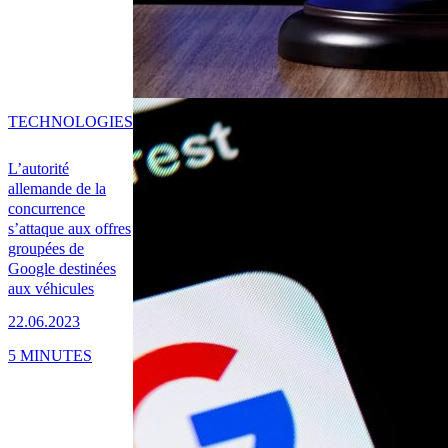
TECHNOLOGIES
L’autorité
allemande de la
concurrence
s’attaque aux offres
groupées de
Google destinées
aux véhicules
22.06.2023
5 MINUTES