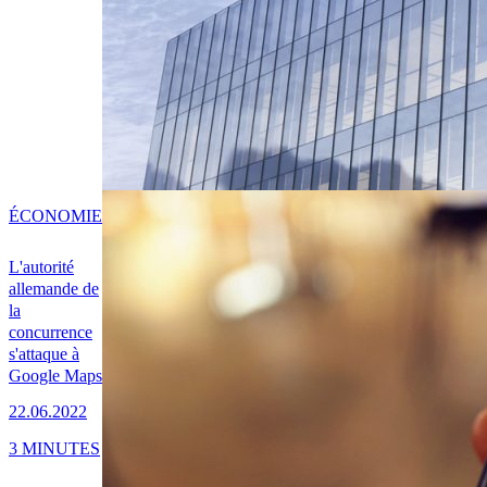
ÉCONOMIE
L'autorité
allemande de
la
concurrence
s'attaque à
Google Maps
22.06.2022
3 MINUTES