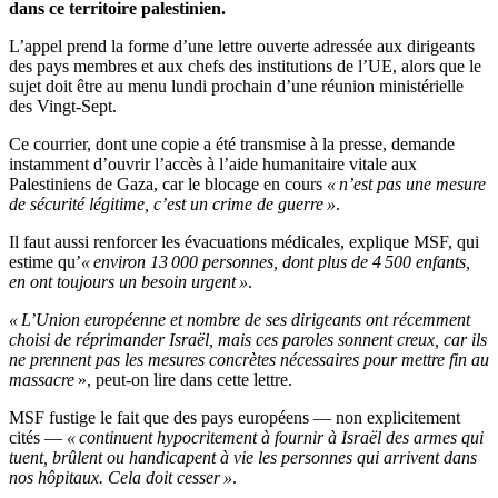
dans ce territoire palestinien.
L’appel prend la forme d’une lettre ouverte adressée aux dirigeants
des pays membres et aux chefs des institutions de l’UE, alors que le
sujet doit être au menu lundi prochain d’une réunion ministérielle
des Vingt-Sept.
Ce courrier, dont une copie a été transmise à la presse, demande
instamment d’ouvrir l’accès à l’aide humanitaire vitale aux
Palestiniens de Gaza, car le blocage en cours
« n’est pas une mesure
de sécurité légitime, c’est un crime de guerre »
.
Il faut aussi renforcer les évacuations médicales, explique MSF, qui
estime qu’
« environ 13 000 personnes, dont plus de 4 500 enfants,
en ont toujours un besoin urgent »
.
« L’Union européenne et nombre de ses dirigeants ont récemment
choisi de réprimander Israël, mais ces paroles sonnent creux, car ils
ne prennent pas les mesures concrètes nécessaires pour mettre fin au
massacre
», peut-on lire dans cette lettre.
MSF fustige le fait que des pays européens — non explicitement
cités —
« continuent hypocritement à fournir à Israël des armes qui
tuent, brûlent ou handicapent à vie les personnes qui arrivent dans
nos hôpitaux. Cela doit cesser »
.