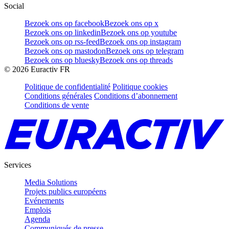
Social
Bezoek ons op facebook
Bezoek ons op x
Bezoek ons op linkedin
Bezoek ons op youtube
Bezoek ons op rss-feed
Bezoek ons op instagram
Bezoek ons op mastodon
Bezoek ons op telegram
Bezoek ons op bluesky
Bezoek ons op threads
©
2026
Euractiv FR
Politique de confidentialité
Politique cookies
Conditions générales
Conditions d’abonnement
Conditions de vente
Services
Media Solutions
Projets publics européens
Evénements
Emplois
Agenda
Communiqués de presse