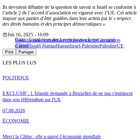
Ils devraient débattre de la question de savoir si Israël se conforme à
l’article 2 de l’accord d’association en vigueur avec l’UE. Cet article
impose aux parties d’être guidées dans leur action par le
« respect
des droits humains et des principes démocratiques »
.
Jun 16, 2025 - 16:09
Gaza : Ursula von der Leyen hausse le ton au sujet
Politique
aide humanitaire
crimes de guerre
Gaza
guerre
d’Israël
Guerre Israël-Hamas
Hamas
Israel-Palestine
Palestine
UE
Print
Partager
LES PLUS LUS
POLITIQUE
EXCLUSIF : L'Islande demande à Bruxelles de ne pas s'immiscer
dans son référendum sur l'UE
07.08.2026
ÉCONOMIE
Merci la Chine : elle a sauvé l’économie mondiale