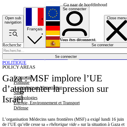
Ga naar de hoofdinhoud
Se connecter
Open sub
Close menu
English
navigation
Français
Deutsch
Vous êtes déconnecté.
Recherche
Se connecter
Español
Lumières éteintes
Se connecter
Rapporteur
Politique
Économie
Newsletters
Evénements
Em
POLITIQUE
POLICY AREAS
Gaza : MSF implore l’UE
Economie
Politique
d’augmenter la pression sur
Agriculture et Alimentation
Santé
Israël
Technologies
Energie, Environnement et Transport
Défense
L’organisation Médecins sans frontières (MSF) a exigé lundi 16 juin
de l’UE qu’elle cesse sa
« rhétorique vide »
sur la situation à Gaza et