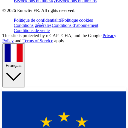
Bezoek ons op bluesky
Bezoek ons op threads
©
2026
Euractiv FR. All rights reserved.
Politique de confidentialité
Politique cookies
Conditions générales
Conditions d’abonnement
Conditions de vente
This site is protected by reCAPTCHA, and the Google
Privacy
Policy
and
Terms of Service
apply.
Français