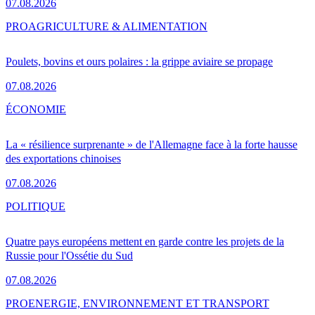
07.08.2026
PRO
AGRICULTURE & ALIMENTATION
Poulets, bovins et ours polaires : la grippe aviaire se propage
07.08.2026
ÉCONOMIE
La « résilience surprenante » de l'Allemagne face à la forte hausse
des exportations chinoises
07.08.2026
POLITIQUE
Quatre pays européens mettent en garde contre les projets de la
Russie pour l'Ossétie du Sud
07.08.2026
PRO
ENERGIE, ENVIRONNEMENT ET TRANSPORT