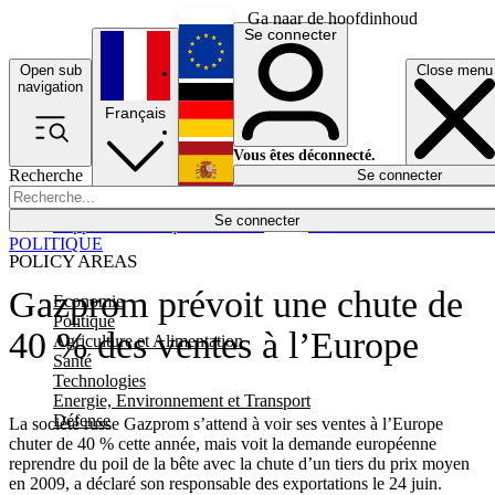
Ga naar de hoofdinhoud
Se connecter
Open sub
Close menu
English
navigation
Français
Deutsch
Vous êtes déconnecté.
Recherche
Se connecter
Español
Lumières éteintes
Se connecter
Rapporteur
Politique
Économie
Newsletters
Evénements
Em
POLITIQUE
POLICY AREAS
Gazprom prévoit une chute de
Economie
Politique
40 % des ventes à l’Europe
Agriculture et Alimentation
Santé
Technologies
Energie, Environnement et Transport
Défense
La société russe Gazprom s’attend à voir ses ventes à l’Europe
chuter de 40 % cette année, mais voit la demande européenne
reprendre du poil de la bête avec la chute d’un tiers du prix moyen
en 2009, a déclaré son responsable des exportations le 24 juin.