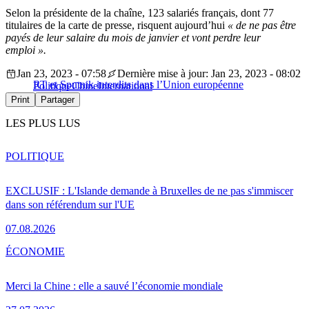
Selon la présidente de la chaîne, 123 salariés français, dont 77
titulaires de la carte de presse, risquent aujourd’hui
« de ne pas être
payés de leur salaire du mois de janvier et vont perdre leur
emploi ».
Jan 23, 2023 - 07:58
Dernière mise à jour: Jan 23, 2023 - 08:02
RT et Sputnik interdits dans l’Union européenne
Politique
Chine
International
Print
Partager
LES PLUS LUS
POLITIQUE
EXCLUSIF : L'Islande demande à Bruxelles de ne pas s'immiscer
dans son référendum sur l'UE
07.08.2026
ÉCONOMIE
Merci la Chine : elle a sauvé l’économie mondiale