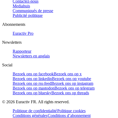
Contactez-nous
Mediahuis
Communiqués de presse
Publicité politique
Abonnements
Euractiv Pro
Newsletters
Rapporteur
Newsletters en anglais
Social
Bezoek ons op facebook
Bezoek ons op x
Bezoek ons op linkedin
Bezoek ons op youtube
Bezoek ons op rss-feed
Bezoek ons op instagram
Bezoek ons op mastodon
Bezoek ons op telegram
Bezoek ons op bluesky
Bezoek ons op threads
©
2026
Euractiv FR. All rights reserved.
Politique de confidentialité
Politique cookies
Conditions générales
Conditions d’abonnement