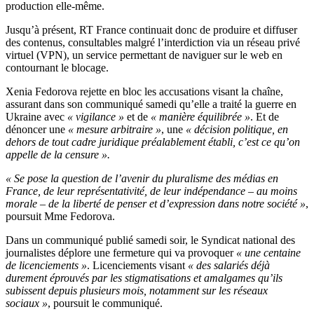
production elle-même.
Jusqu’à présent, RT France continuait donc de produire et diffuser
des contenus, consultables malgré l’interdiction via un réseau privé
virtuel (VPN), un service permettant de naviguer sur le web en
contournant le blocage.
Xenia Fedorova rejette en bloc les accusations visant la chaîne,
assurant dans son communiqué samedi qu’elle a traité la guerre en
Ukraine avec
« vigilance »
et de
« manière équilibrée »
. Et de
dénoncer une
« mesure arbitraire »
, une
« décision politique, en
dehors de tout cadre juridique préalablement établi, c’est ce qu’on
appelle de la censure ».
« Se pose la question de l’avenir du pluralisme des médias en
France, de leur représentativité, de leur indépendance – au moins
morale – de la liberté de penser et d’expression dans notre société »
,
poursuit Mme Fedorova.
Dans un communiqué publié samedi soir, le Syndicat national des
journalistes déplore une fermeture qui va provoquer
« une centaine
de licenciements »
. Licenciements visant
« des salariés déjà
durement éprouvés par les stigmatisations et amalgames qu’ils
subissent depuis plusieurs mois, notamment sur les réseaux
sociaux »
, poursuit le communiqué.