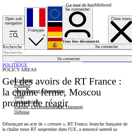
Ga naar de hoofdinhoud
Se connecter
Open sub
Close menu
English
navigation
Français
Deutsch
Vous êtes déconnecté.
Recherche
Se connecter
Español
Lumières éteintes
Se connecter
Rapporteur
Politique
Économie
Newsletters
Evénements
Em
POLITIQUE
POLICY AREAS
Gel des avoirs de RT France :
Economie
Politique
la chaîne ferme, Moscou
Agriculture et Alimentation
Santé
promet de réagir
Technologies
Energie, Environnement et Transport
Défense
Dénonçant un acte de
« censure »
, RT France, branche française de
la chaîne russe RT suspendue dans l'UE, a annoncé samedi sa