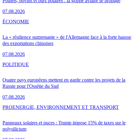
Poulets, bovins et ours polaires : la grippe aviaire se propage
07.08.2026
ÉCONOMIE
La « résilience surprenante » de l'Allemagne face à la forte hausse
des exportations chinoises
07.08.2026
POLITIQUE
Quatre pays européens mettent en garde contre les projets de la
Russie pour l'Ossétie du Sud
07.08.2026
PRO
ENERGIE, ENVIRONNEMENT ET TRANSPORT
Panneaux solaires et puces : Trump impose 15% de taxes sur le
polysilicium