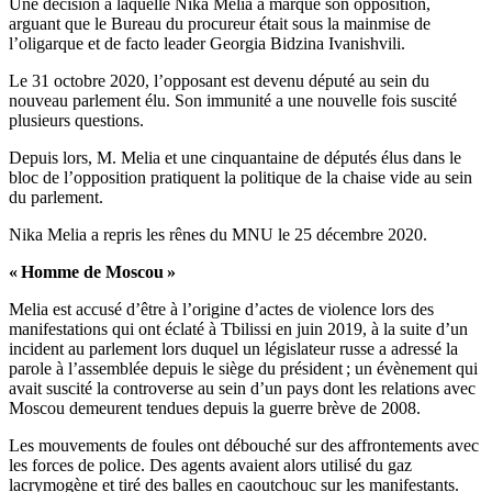
Une décision à laquelle Nika Melia a marqué son opposition,
arguant que le Bureau du procureur était sous la mainmise de
l’oligarque et de facto leader Georgia Bidzina Ivanishvili.
Le 31 octobre 2020, l’opposant est devenu député au sein du
nouveau parlement élu. Son immunité a une nouvelle fois suscité
plusieurs questions.
Depuis lors, M. Melia et une cinquantaine de députés élus dans le
bloc de l’opposition pratiquent la politique de la chaise vide au sein
du parlement.
Nika Melia a repris les rênes du MNU le 25 décembre 2020.
« Homme de Moscou »
Melia est accusé d’être à l’origine d’actes de violence lors des
manifestations qui ont éclaté à Tbilissi en juin 2019, à la suite d’un
incident au parlement lors duquel un législateur russe a adressé la
parole à l’assemblée depuis le siège du président ; un évènement qui
avait suscité la controverse au sein d’un pays dont les relations avec
Moscou demeurent tendues depuis la guerre brève de 2008.
Les mouvements de foules ont débouché sur des affrontements avec
les forces de police. Des agents avaient alors utilisé du gaz
lacrymogène et tiré des balles en caoutchouc sur les manifestants.