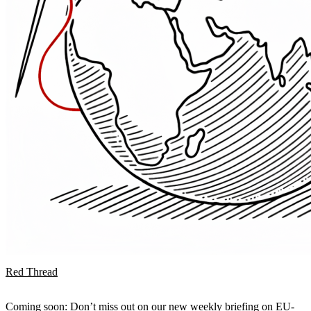
Red Thread
Coming soon: Don’t miss out on our new weekly briefing on EU-