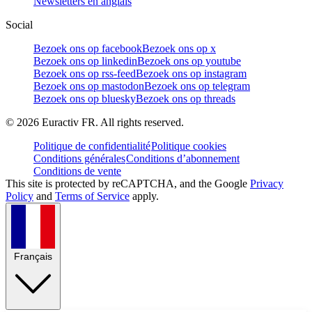
Newsletters en anglais
Social
Bezoek ons op facebook
Bezoek ons op x
Bezoek ons op linkedin
Bezoek ons op youtube
Bezoek ons op rss-feed
Bezoek ons op instagram
Bezoek ons op mastodon
Bezoek ons op telegram
Bezoek ons op bluesky
Bezoek ons op threads
©
2026
Euractiv FR. All rights reserved.
Politique de confidentialité
Politique cookies
Conditions générales
Conditions d’abonnement
Conditions de vente
This site is protected by reCAPTCHA, and the Google
Privacy
Policy
and
Terms of Service
apply.
Français