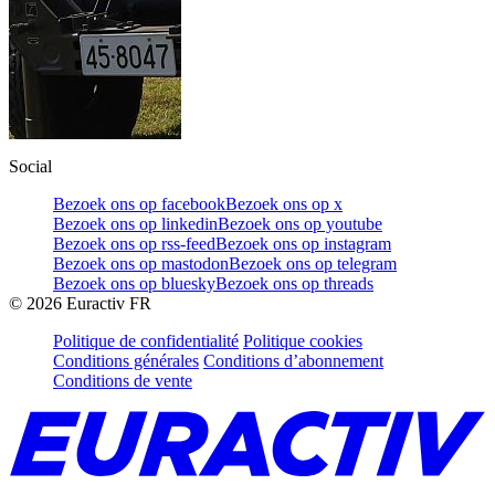
Social
Bezoek ons op facebook
Bezoek ons op x
Bezoek ons op linkedin
Bezoek ons op youtube
Bezoek ons op rss-feed
Bezoek ons op instagram
Bezoek ons op mastodon
Bezoek ons op telegram
Bezoek ons op bluesky
Bezoek ons op threads
©
2026
Euractiv FR
Politique de confidentialité
Politique cookies
Conditions générales
Conditions d’abonnement
Conditions de vente