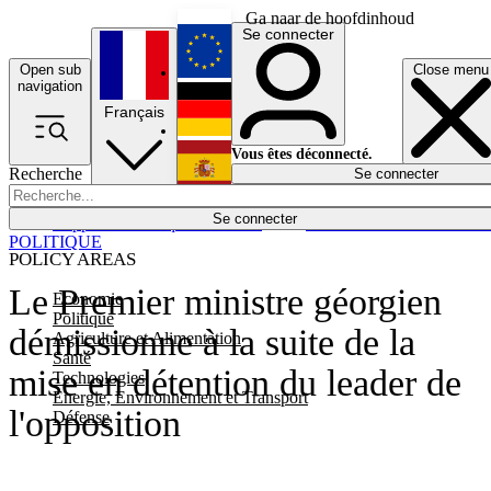
Ga naar de hoofdinhoud
Se connecter
Open sub
Close menu
English
navigation
Français
Deutsch
Vous êtes déconnecté.
Recherche
Se connecter
Español
Lumières éteintes
Se connecter
Rapporteur
Politique
Économie
Newsletters
Evénements
Em
POLITIQUE
POLICY AREAS
Le Premier ministre géorgien
Economie
Politique
démissionne à la suite de la
Agriculture et Alimentation
Santé
mise en détention du leader de
Technologies
Energie, Environnement et Transport
l'opposition
Défense