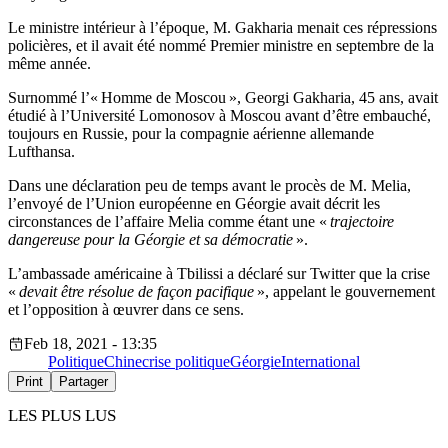
Le ministre intérieur à l’époque, M. Gakharia menait ces répressions
policières, et il avait été nommé Premier ministre en septembre de la
même année.
Surnommé l’« Homme de Moscou », Georgi Gakharia, 45 ans, avait
étudié à l’Université Lomonosov à Moscou avant d’être embauché,
toujours en Russie, pour la compagnie aérienne allemande
Lufthansa.
Dans une déclaration peu de temps avant le procès de M. Melia,
l’envoyé de l’Union européenne en Géorgie avait décrit les
circonstances de l’affaire Melia comme étant une «
trajectoire
dangereuse pour la Géorgie et sa démocratie
».
L’ambassade américaine à Tbilissi a déclaré sur Twitter que la crise
«
devait être résolue de façon pacifique
», appelant le gouvernement
et l’opposition à œuvrer dans ce sens.
Feb 18, 2021 - 13:35
Politique
Chine
crise politique
Géorgie
International
Print
Partager
LES PLUS LUS