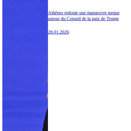
Athènes redoute une manœuvre turque
autour du Conseil de la paix de Trump
28.01.2026