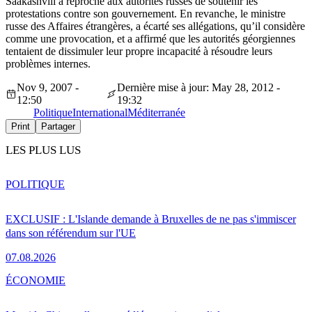
Saakashvili a reproché aux autorités russes de soutenir les
protestations contre son gouvernement. En revanche, le ministre
russe des Affaires étrangères, a écarté ses allégations, qu’il considère
comme une provocation, et a affirmé que les autorités géorgiennes
tentaient de dissimuler leur propre incapacité à résoudre leurs
problèmes internes.
Nov 9, 2007 -
Dernière mise à jour: May 28, 2012 -
12:50
19:32
Politique
International
Méditerranée
Print
Partager
LES PLUS LUS
POLITIQUE
EXCLUSIF : L'Islande demande à Bruxelles de ne pas s'immiscer
dans son référendum sur l'UE
07.08.2026
ÉCONOMIE