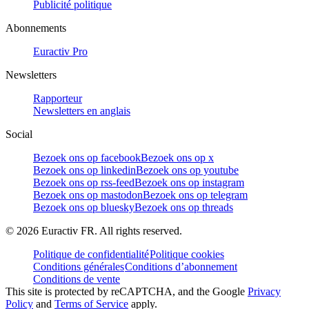
Publicité politique
Abonnements
Euractiv Pro
Newsletters
Rapporteur
Newsletters en anglais
Social
Bezoek ons op facebook
Bezoek ons op x
Bezoek ons op linkedin
Bezoek ons op youtube
Bezoek ons op rss-feed
Bezoek ons op instagram
Bezoek ons op mastodon
Bezoek ons op telegram
Bezoek ons op bluesky
Bezoek ons op threads
©
2026
Euractiv FR. All rights reserved.
Politique de confidentialité
Politique cookies
Conditions générales
Conditions d’abonnement
Conditions de vente
This site is protected by reCAPTCHA, and the Google
Privacy
Policy
and
Terms of Service
apply.