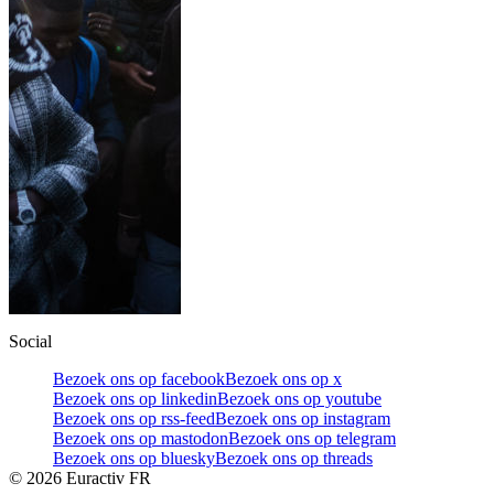
Social
Bezoek ons op facebook
Bezoek ons op x
Bezoek ons op linkedin
Bezoek ons op youtube
Bezoek ons op rss-feed
Bezoek ons op instagram
Bezoek ons op mastodon
Bezoek ons op telegram
Bezoek ons op bluesky
Bezoek ons op threads
©
2026
Euractiv FR