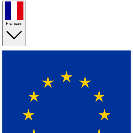
Français