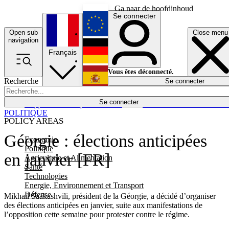
Ga naar de hoofdinhoud
Se connecter
Open sub
Close menu
English
navigation
Français
Deutsch
Vous êtes déconnecté.
Recherche
Se connecter
Español
Lumières éteintes
Se connecter
Rapporteur
Politique
Économie
Newsletters
Evénements
Em
POLITIQUE
POLICY AREAS
Géorgie : élections anticipées
Economie
Politique
en janvier [FR]
Agriculture et Alimentation
Santé
Technologies
Energie, Environnement et Transport
Défense
Mikhail Saakashvili, président de la Géorgie, a décidé d’organiser
des élections anticipées en janvier, suite aux manifestations de
l’opposition cette semaine pour protester contre le régime.