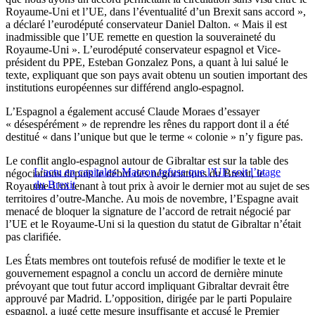
Royaume-Uni et l’UE, dans l’éventualité d’un Brexit sans accord »,
a déclaré l’eurodéputé conservateur Daniel Dalton. « Mais il est
inadmissible que l’UE remette en question la souveraineté du
Royaume-Uni ». L’eurodéputé conservateur espagnol et Vice-
président du PPE, Esteban Gonzalez Pons, a quant à lui salué le
texte, expliquant que son pays avait obtenu un soutien important des
institutions européennes sur différend anglo-espagnol.
L’Espagnol a également accusé Claude Moraes d’essayer
« désespérément » de reprendre les rênes du rapport dont il a été
destitué « dans l’unique but que le terme « colonie » n’y figure pas.
Le conflit anglo-espagnol autour de Gibraltar est sur la table des
L’actu en capitales: Macron refuse que l’UE soit l’otage
négociations depuis le début des négociations du Brexit, le
du Brexit
Royaume-Uni tenant à tout prix à avoir le dernier mot au sujet de ses
territoires d’outre-Manche. Au mois de novembre, l’Espagne avait
menacé de bloquer la signature de l’accord de retrait négocié par
l’UE et le Royaume-Uni si la question du statut de Gibraltar n’était
pas clarifiée.
Les États membres ont toutefois refusé de modifier le texte et le
gouvernement espagnol a conclu un accord de dernière minute
prévoyant que tout futur accord impliquant Gibraltar devrait être
approuvé par Madrid. L’opposition, dirigée par le parti Populaire
espagnol, a jugé cette mesure insuffisante et accusé le Premier