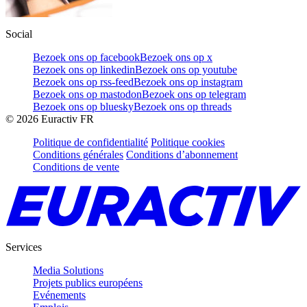
Social
Bezoek ons op facebook
Bezoek ons op x
Bezoek ons op linkedin
Bezoek ons op youtube
Bezoek ons op rss-feed
Bezoek ons op instagram
Bezoek ons op mastodon
Bezoek ons op telegram
Bezoek ons op bluesky
Bezoek ons op threads
©
2026
Euractiv FR
Politique de confidentialité
Politique cookies
Conditions générales
Conditions d’abonnement
Conditions de vente
Services
Media Solutions
Projets publics européens
Evénements