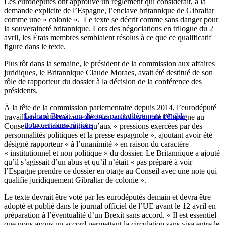
Les eurodéputés ont approuvé un règlement qui considérait, à la
demande explicite de l’Espagne, l’enclave britannique de Gibraltar
comme une « colonie ». Le texte se décrit comme sans danger pour
la souveraineté britannique. Lors des négociations en trilogue du 2
avril, les États membres semblaient résolus à ce que ce qualificatif
figure dans le texte.
Plus tôt dans la semaine, le président de la commission aux affaires
juridiques, le Britannique Claude Moraes, avait été destitué de son
rôle de rapporteur du dossier à la décision de la conférence des
présidents.
À la tête de la commission parlementaire depuis 2014, l’eurodéputé
Le hard Brexit, un divorce particulièrement pénible
travailliste a attribué cette décision au lobbying de l’Espagne au
pour certaines régions
Conseil des ministres ainsi qu’aux « pressions exercées par des
personnalités politiques et la presse espagnole », ajoutant avoir été
désigné rapporteur « à l’unanimité » en raison du caractère
« institutionnel et non politique » du dossier. Le Britannique a ajouté
qu’il s’agissait d’un abus et qu’il n’était « pas préparé à voir
l’Espagne prendre ce dossier en otage au Conseil avec une note qui
qualifie juridiquement Gibraltar de colonie ».
Le texte devrait être voté par les eurodéputés demain et devra être
adopté et publié dans le journal officiel de l’UE avant le 12 avril en
préparation à l’éventualité d’un Brexit sans accord. « Il est essentiel
que nous ayons un accord permettant la circulation sans visa entre le