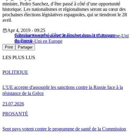
ministre, Pedro Sanchez, d’être passé à côté d’une opportunité
historique. Les nationalismes et régionalismes seront au cœur des
prochaines élections législatives espagnoles, qui se tiendront le 28
avril.
Apr 4, 2019 - 09:25
Gibraltar exaspéré d’être le Rocher dans la chaussure
Politique
Brexit
Espagne
Gibraltar
relations UE-Royaume-Uni
du Brexit
Royaume-Uni en Europe
Print
Partager
LES PLUS LUS
POLITIQUE
L'UE accepte d'assouplir les sanctions contre la Russie face à la
résistance de la Grèce
23.07.2026
PRO
SANTÉ
Sept pays votent contre le programme de santé de la Commission