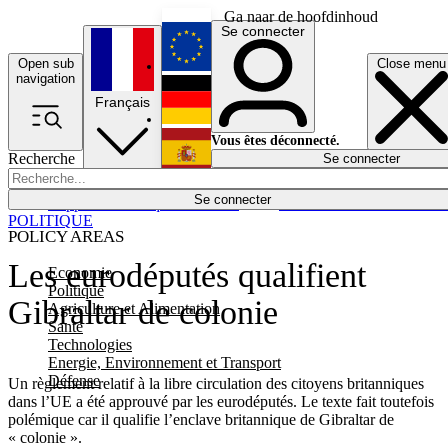
Ga naar de hoofdinhoud
Se connecter
Open sub
Close menu
English
navigation
Français
Deutsch
Vous êtes déconnecté.
Recherche
Se connecter
Español
Lumières éteintes
Se connecter
Rapporteur
Politique
Économie
Newsletters
Evénements
Em
POLITIQUE
POLICY AREAS
Les eurodéputés qualifient
Economie
Politique
Gibraltar de colonie
Agriculture et Alimentation
Santé
Technologies
Energie, Environnement et Transport
Défense
Un règlement relatif à la libre circulation des citoyens britanniques
dans l’UE a été approuvé par les eurodéputés. Le texte fait toutefois
polémique car il qualifie l’enclave britannique de Gibraltar de
« colonie ».