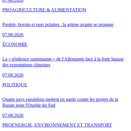
07.08.2026
PRO
AGRICULTURE & ALIMENTATION
Poulets, bovins et ours polaires : la grippe aviaire se propage
07.08.2026
ÉCONOMIE
La « résilience surprenante » de l'Allemagne face à la forte hausse
des exportations chinoises
07.08.2026
POLITIQUE
Quatre pays européens mettent en garde contre les projets de la
Russie pour l'Ossétie du Sud
07.08.2026
PRO
ENERGIE, ENVIRONNEMENT ET TRANSPORT