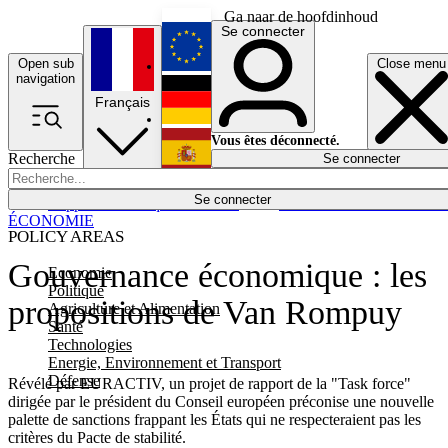
Ga naar de hoofdinhoud
Se connecter
Open sub
Close menu
English
navigation
Français
Deutsch
Vous êtes déconnecté.
Recherche
Se connecter
Español
Lumières éteintes
Se connecter
Rapporteur
Politique
Économie
Newsletters
Evénements
Em
ÉCONOMIE
POLICY AREAS
Gouvernance économique : les
Economie
Politique
propositions de Van Rompuy
Agriculture et Alimentation
Santé
Technologies
Energie, Environnement et Transport
Défense
Révélé par EURACTIV, un projet de rapport de la "Task force"
dirigée par le président du Conseil européen préconise une nouvelle
palette de sanctions frappant les États qui ne respecteraient pas les
critères du Pacte de stabilité.