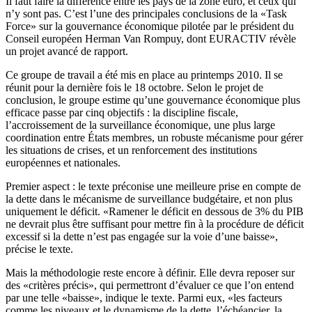
Il faut faire la différence entre les pays de la zone euro, et ceux qui
n’y sont pas. C’est l’une des principales conclusions de la «Task
Force» sur la gouvernance économique pilotée par le président du
Conseil européen Herman Van Rompuy, dont EURACTIV révèle
un projet avancé de rapport.
Ce groupe de travail a été mis en place au printemps 2010. Il se
réunit pour la dernière fois le 18 octobre. Selon le projet de
conclusion, le groupe estime qu’une gouvernance économique plus
efficace passe par cinq objectifs : la discipline fiscale,
l’accroissement de la surveillance économique, une plus large
coordination entre États membres, un robuste mécanisme pour gérer
les situations de crises, et un renforcement des institutions
européennes et nationales.
Premier aspect : le texte préconise une meilleure prise en compte de
la dette dans le mécanisme de surveillance budgétaire, et non plus
uniquement le déficit. «Ramener le déficit en dessous de 3% du PIB
ne devrait plus être suffisant pour mettre fin à la procédure de déficit
excessif si la dette n’est pas engagée sur la voie d’une baisse»,
précise le texte.
Mais la méthodologie reste encore à définir. Elle devra reposer sur
des «critères précis», qui permettront d’évaluer ce que l’on entend
par une telle «baisse», indique le texte. Parmi eux, «les facteurs
comme les niveaux et le dynamisme de la dette, l’échéancier, la