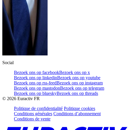
Social
Bezoek ons op facebook
Bezoek ons op x
Bezoek ons op linkedin
Bezoek ons op youtube
Bezoek ons op rss-feed
Bezoek ons op instagram
Bezoek ons op mastodon
Bezoek ons op telegram
Bezoek ons op bluesky
Bezoek ons op threads
©
2026
Euractiv FR
Politique de confidentialité
Politique cookies
Conditions générales
Conditions d’abonnement
Conditions de vente