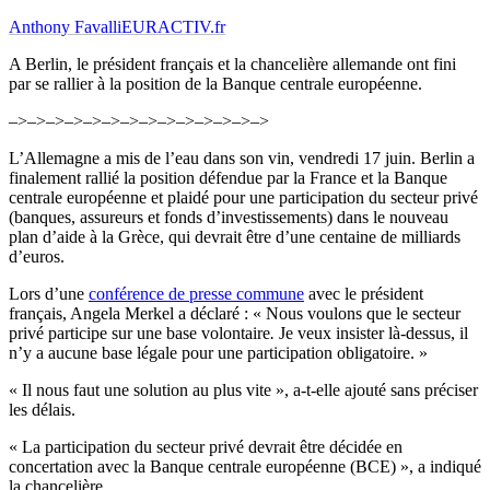
Anthony Favalli
EURACTIV.fr
A Berlin, le président français et la chancelière allemande ont fini
par se rallier à la position de la Banque centrale européenne.
–>–>–>–>
–>–>–>–>–>
–>–>–>–>–>
L’Allemagne a mis de l’eau dans son vin, vendredi 17 juin. Berlin a
finalement rallié la position défendue par la France et la Banque
centrale européenne et plaidé pour une participation du secteur privé
(banques, assureurs et fonds d’investissements) dans le nouveau
plan d’aide à la Grèce, qui devrait être d’une centaine de milliards
d’euros.
Lors d’une
conférence de presse commune
avec le président
français, Angela Merkel a déclaré :
« Nous voulons que le secteur
privé participe sur une base volontaire
.
Je veux insister là-dessus, il
n’y a aucune base légale pour une participation obligatoire. »
« Il nous faut une solution au plus vite »
, a-t-elle ajouté sans préciser
les délais.
« La participation du secteur privé devrait être décidée en
concertation avec la Banque centrale européenne (BCE) », a indiqué
la chancelière.