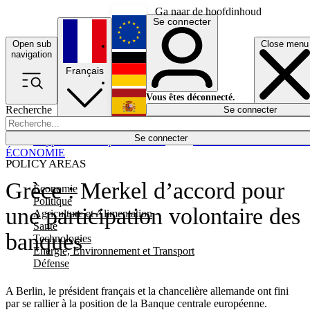
Ga naar de hoofdinhoud
Se connecter
Open sub
Close menu
English
navigation
Français
Deutsch
Vous êtes déconnecté.
Recherche
Se connecter
Español
Lumières éteintes
Se connecter
Rapporteur
Politique
Économie
Newsletters
Evénements
Em
ÉCONOMIE
POLICY AREAS
Grèce : Merkel d’accord pour
Economie
Politique
une participation volontaire des
Agriculture et Alimentation
Santé
banques
Technologies
Energie, Environnement et Transport
Défense
A Berlin, le président français et la chancelière allemande ont fini
par se rallier à la position de la Banque centrale européenne.