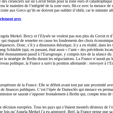
 des créanciers sur un Grexit bénin pour la zone euro et catastrophique 
enu le maintien de l’intégrité de la zone euro, fût-ce avec la menace de
accroire aux Grecs qu’ils ne doivent pas oublier d’obéir, car le ministre
arlement grec
ngela Merkel. Bercy et l’Elysée ne veulent pas non plus du Grexit et d’
» qui risquait de remettre en cause les fondements des choix économique
ences. Donc, s’il y a dissension théorique, il y a en réalité, dans les 
ng Schäuble (qui, en passant, était aussi « l’ami » des précédents locatai
été étonnamment passif à l’Eurogroupe, y compris lors de la séance du
 la stratégie de Berlin durant les négociations. La France n’aurait pu l
veau politique, la France a suivi la position allemande : renvoyer à l’E
opéenne de la France. Elle se définit avant tout par une proximité avec
es de finances publiques. C’est l’épée de Damoclès qui menace en perman
sion ne saurait s’opposer frontalement à Berlin qui, compte tenu de sa n
de décision européen. Tous les pays qui s’étaient montrés désireux de l’e
une fois qu’Angela Merkel l’a eu approuvé. Bref, la France pense que s