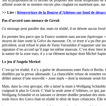
Sur la proposition de ce dernier de proposer une sortie temporaire de l
affirmé avant de se montrer encore plus cinglant en martelant que, su
>> Lire :
Réouverture de la Bourse d’Athènes sur fond de désacco
Pas d’accord sans menace de Grexit
Ce message peut paraître dur, mais en réalité, il ne dénote aucun fossé 
En premier lieu parce que la France soutient sans aucune équivoque « l
moyen de faire sortir la Grèce du marasme. Or, ce texte n’a pu être po
précédent, avait refusé le plan de Yanis Varoufakis d’organiser une mon
signature d’un accord qu’il juge lui-même mauvais. C’est donc bien l
la nature de la zone euro, il y a un élément tactique dont Michel Sapin s
Le jeu d’Angela Merkel
C’est qu’en réalité, il n’y a guère de dissensions entre Paris et Berl
distillées par la presse allemande. La chancelière refuse de remettre en
déliter autour d’une nouvelle « zone mark » dont la monnaie serait for
Mais, dans la crise grecque, elle a laissé la main à Wolfgang Schäuble, 
craignait le plus le Grexit. C’était la seule arme d’Athènes, ce qui, pa
Wolfgang Schäuble et en laissant ce dernier distiller pendant des mois
seule force des Grecs était en réalité le désir de leurs créanciers. Elle