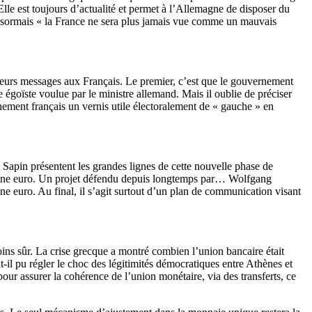
lle est toujours d’actualité et permet à l’Allemagne de disposer du
e désormais « la France ne sera plus jamais vue comme un mauvais
ieurs messages aux Français. Le premier, c’est que le gouvernement
goïste voulue par le ministre allemand. Mais il oublie de préciser
ement français un vernis utile électoralement de « gauche » en
 Sapin présentent les grandes lignes de cette nouvelle phase de
 zone euro. Un projet défendu depuis longtemps par… Wolfgang
e euro. Au final, il s’agit surtout d’un plan de communication visant
oins sûr. La crise grecque a montré combien l’union bancaire était
t-il pu régler le choc des légitimités démocratiques entre Athènes et
our assurer la cohérence de l’union monétaire, via des transferts, ce