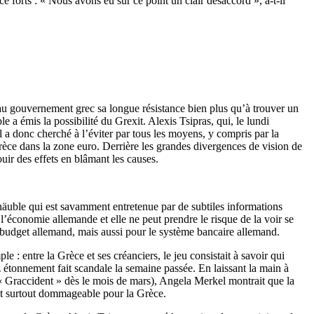
e forts : « Nous avons eu sur ce point un clair désaccord », a-t-il
r au gouvernement grec sa longue résistance bien plus qu’à trouver un
a émis la possibilité du Grexit. Alexis Tsipras, qui, le lundi
l a donc cherché à l’éviter par tous les moyens, y compris par la
èce dans la zone euro. Derrière les grandes divergences de vision de
ouir des effets en blâmant les causes.
chäuble qui est savamment entretenue par de subtiles informations
 l’économie allemande et elle ne peut prendre le risque de la voir se
e budget allemand, mais aussi pour le système bancaire allemand.
 : entre la Grèce et ses créanciers, le jeu consistait à savoir qui
sez étonnement fait scandale la semaine passée. En laissant la main à
u « Graccident » dès le mois de mars), Angela Merkel montrait que la
était surtout dommageable pour la Grèce.