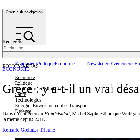
Open sub navigation
Recherche
Rapporteur
Politique
Économie
Newsletters
Evénements
Em
POLICY AREAS
ÉCONOMIE
Economie
Politique
Grèce : y a-t-il un vrai dés
Agriculture et Alimentation
Santé
Technologies
Energie, Environnement et Transport
Défense
Dans un entretien au
Handelsblatt
, Michel Sapin estime que Wolfgang Sc
la même depuis 2011.
Romaric Godin
La Tribune