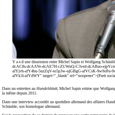
Y a-t-il une dissension entre Michel Sapin et Wolfgang Schä
dcAC8s-dcAAYe-dcAE7H-cZUWuQ-C3ved-dcABuo-ejpYc
afYjvh-afY4bu-5uzZqV-to5p3w-ujGBgG-afVCsK-9w9oPa-9
afVk3i-afYdWY" target="_blank" rel="noopener">[Parti sociali
Dans un entretien au
Handelsblatt
, Michel Sapin estime que Wolfgang Sc
la même depuis 2011.
Dans une interview accordée au quotidien allemand des affaires Handels
Schäuble, son homologue allemand.