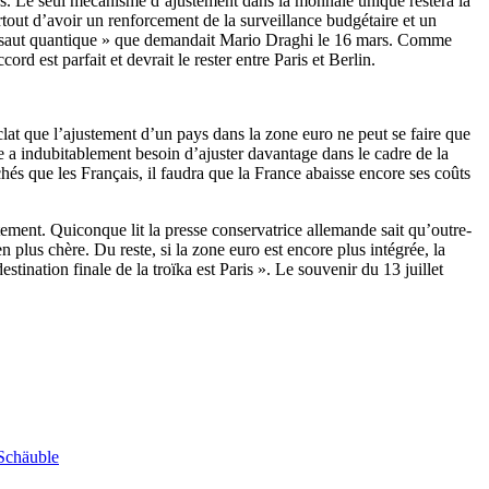
as. Le seul mécanisme d’ajustement dans la monnaie unique restera la
tout d’avoir un renforcement de la surveillance budgétaire et un
 « saut quantique » que demandait Mario Draghi le 16 mars. Comme
d est parfait et devrait le rester entre Paris et Berlin.
 éclat que l’ajustement d’un pays dans la zone euro ne peut se faire que
e a indubitablement besoin d’ajuster davantage dans le cadre de la
és que les Français, il faudra que la France abaisse encore ses coûts
ement. Quiconque lit la presse conservatrice allemande sait qu’outre-
plus chère. Du reste, si la zone euro est encore plus intégrée, la
destination finale de la troïka est Paris ». Le souvenir du 13 juillet
Schäuble