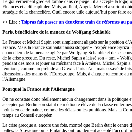
Le gouvernement grec est tombé dans ce piège : il a accepté la logique
Finances et a dû capituler. Mais, au final, Angela Merkel a surtout obt
stratégie de la chancelière. Outil encore utile aujourd’hui pour faire 
>> Lire :
Tsipras fait passer un deuxième train de réformes au p
Paris, bénéficiaire de la menace de Wolfgang Schäuble
La France et Michel Sapin sont simplement alignés sur la position d’A
France. Mais la France souhaitait aussi stopper « l’expérience Syriza 
chancelière de la menace agitée par Wolfgang Schäuble et de ses conséqu
de la crise grecque. Du reste, Michel Sapin a laissé son « ami » Wolfga
pendant des mois et jouer au méchant face à Athènes. Michel Sapin a 
réunions, comme un prélude au Grexit. Paris n’a jamais essayé de briser
discussions des mains de l’Eurogroupe. Mais, à chaque rencontre au ni
l’Allemagne.
Pourquoi la France suit l’Allemagne
On ne constate donc réellement aucun changement dans la politique eur
accepter par Berlin son statut de médiocre élève de la classe en term
points en ce domaine, comme les délais ou les punitions. Mais la Commis
temps au Conseil européen.
La crise grecque a, encore une fois, montré que Berlin était le centre 
baltes, la Slovaquie ou la Finlande, ont rapidement accepté l’accord 