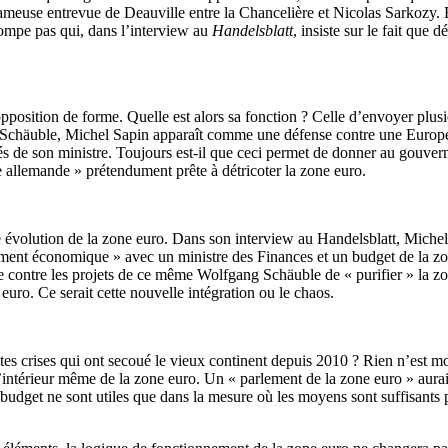
 fameuse entrevue de Deauville entre la Chancelière et Nicolas Sarkozy. E
trompe pas qui, dans l’interview au
Handelsblatt
, insiste sur le fait qu
position de forme. Quelle est alors sa fonction ? Celle d’envoyer plus
Schäuble, Michel Sapin apparaît comme une défense contre une Europe é
s de son ministre. Toujours est-il que ceci permet de donner au gouvern
e allemande » prétendument prête à détricoter la zone euro.
e évolution de la zone euro. Dans son interview au Handelsblatt, Michel
rnement économique » avec un ministre des Finances et un budget de la
contre les projets de ce même Wolfgang Schäuble de « purifier » la zon
euro. Ce serait cette nouvelle intégration ou le chaos.
entes crises qui ont secoué le vieux continent depuis 2010 ? Rien n’est m
 l’intérieur même de la zone euro. Un « parlement de la zone euro » aurai
budget ne sont utiles que dans la mesure où les moyens sont suffisants p