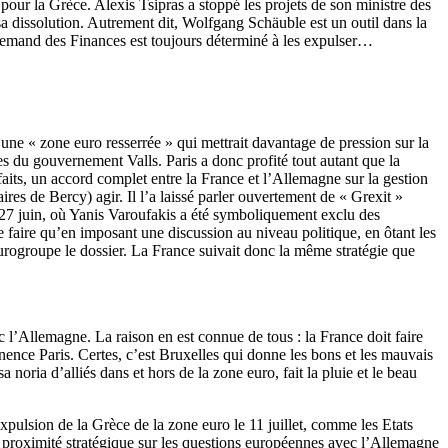
pour la Grèce. Alexis Tsipras a stoppé les projets de son ministre des
 sa dissolution. Autrement dit, Wolfgang Schäuble est un outil dans la
 allemand des Finances est toujours déterminé à les expulser…
une « zone euro resserrée » qui mettrait davantage de pression sur la
s du gouvernement Valls. Paris a donc profité tout autant que la
faits, un accord complet entre la France et l’Allemagne sur la gestion
res de Bercy) agir. Il l’a laissé parler ouvertement de « Grexit »
 27 juin, où Yanis Varoufakis a été symboliquement exclu des
e faire qu’en imposant une discussion au niveau politique, en ôtant les
urogroupe le dossier. La France suivait donc la même stratégie que
 l’Allemagne. La raison en est connue de tous : la France doit faire
ence Paris. Certes, c’est Bruxelles qui donne les bons et les mauvais
oria d’alliés dans et hors de la zone euro, fait la pluie et le beau
xpulsion de la Grèce de la zone euro le 11 juillet, comme les Etats
a proximité stratégique sur les questions européennes avec l’Allemagne