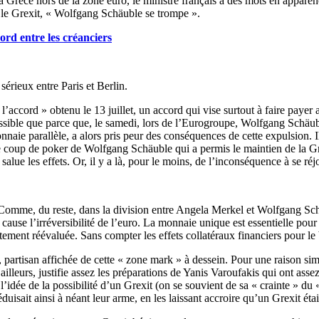
a Grèce hors de la zone euro, le ministre français a des mots en apparenc
r le Grexit, « Wolfgang Schäuble se trompe ».
rd entre les créanciers
sérieux entre Paris et Berlin.
’accord » obtenu le 13 juillet, un accord qui vise surtout à faire paye
ssible que parce que, le samedi, lors de l’Eurogroupe, Wolfgang Schäuble 
naie parallèle, a alors pris peur des conséquences de cette expulsion. I
e coup de poker de Wolfgang Schäuble qui a permis le maintien de la Gr
alue les effets. Or, il y a là, pour le moins, de l’inconséquence à se réj
in. Comme, du reste, dans la division entre Angela Merkel et Wolfgang S
 cause l’irréversibilité de l’euro. La monnaie unique est essentielle pour
tement réévaluée. Sans compter les effets collatéraux financiers pour l
partisan affichée de cette « zone mark » à dessein. Pour une raison simple
r ailleurs, justifie assez les préparations de Yanis Varoufakis qui ont as
 l’idée de la possibilité d’un Grexit (on se souvient de sa « crainte » d
 réduisait ainsi à néant leur arme, en les laissant accroire qu’un Grexit 