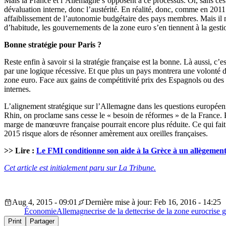
Mais la France et l’Allemagne s’opposent à ce processus. Or, sans ce
dévaluation interne, donc l’austérité. En réalité, donc, comme en 2011
affaiblissement de l’autonomie budgétaire des pays membres. Mais il
d’habitude, les gouvernements de la zone euro s’en tiennent à la gestion
Bonne stratégie pour Paris ?
Reste enfin à savoir si la stratégie française est la bonne. Là aussi, c
par une logique récessive. Et que plus un pays montrera une volonté d’
zone euro. Face aux gains de compétitivité prix des Espagnols ou des I
internes.
L’alignement stratégique sur l’Allemagne dans les questions européenn
Rhin, on proclame sans cesse le « besoin de réformes » de la France. P
marge de manœuvre française pourrait encore plus réduite. Ce qui fait
2015 risque alors de résonner amèrement aux oreilles françaises.
>> Lire :
Le FMI conditionne son aide à la Grèce à un allègement 
Cet article est initialement paru sur La Tribune.
Aug 4, 2015 - 09:01
Dernière mise à jour: Feb 16, 2016 - 14:25
Économie
Allemagne
crise de la dette
crise de la zone euro
crise 
Print
Partager