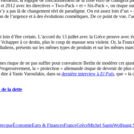
s éléments, la logique de fonctionnement de la zone euro ne changera p
 et 2012 avec les directives « Two-Pack » et « Six-Pack », on risque sur
 n’y a pas là de changement réel de paradigme. On est assez loin d’un
 de l’urgence et à des évolutions cosmétiques. De ce point de vue, l’accor
’est loin d’être certain. L’accord du 13 juillet avec la Grèce prouve avec
échapper à ce destin, plus le coup de massue sera violent. Or, la Franc
taliens, présents sur les mêmes types de produits et sur les mêmes march
es risque de ne pas suffire pour convaincre Berlin de modérer cet ajust
rogressivement, la « protection » allemande risque de devenir de plus en 
 dire à Yanis Varoufakis, dans sa
dernière interview à
El Pais
, que « la 
de la dette
grecque
Économie
Euro & Finances
France
Grèce
Michel Sapin
Wolfgang 