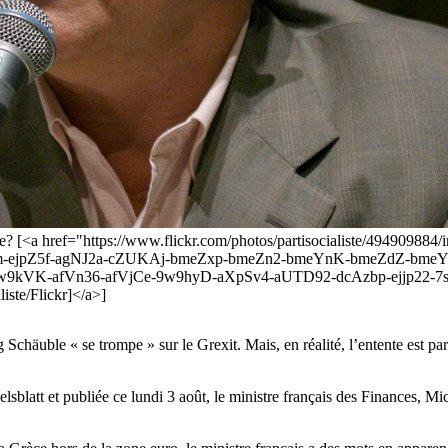
uble? [<a href="https://www.flickr.com/photos/partisocialiste/49490
m-ejpZ5f-agNJ2a-cZUKAj-bmeZxp-bmeZn2-bmeYnK-bmeZdZ-bm
w9kVK-afVn36-afVjCe-9w9hyD-aXpSv4-aUTD92-dcAzbp-ejjp22-7s
ste/Flickr]</a>]
häuble « se trompe » sur le Grexit. Mais, en réalité, l’entente est parfa
blatt et publiée ce lundi 3 août, le ministre français des Finances, Mic