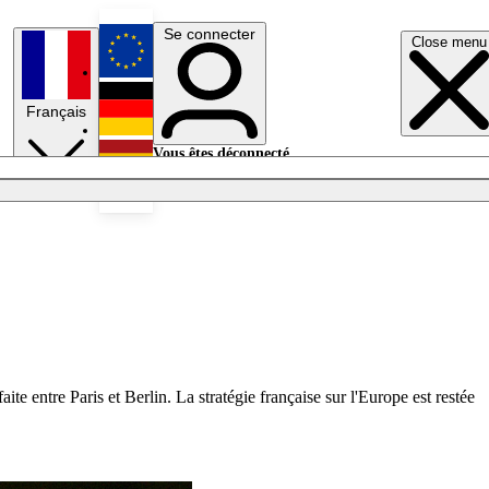
Se connecter
Close menu
English
Français
Deutsch
Vous êtes déconnecté.
Se connecter
Español
Lumières éteintes
te entre Paris et Berlin. La stratégie française sur l'Europe est restée