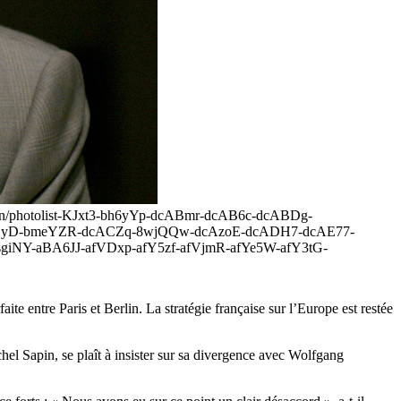
9884/in/photolist-KJxt3-bh6yYp-dcABmr-dcAB6c-dcABDg-
eYyD-bmeYZR-dcACZq-8wjQQw-dcAzoE-dcADH7-dcAE77-
giNY-aBA6JJ-afVDxp-afY5zf-afVjmR-afYe5W-afY3tG-
ite entre Paris et Berlin. La stratégie française sur l’Europe est restée
hel Sapin, se plaît à insister sur sa divergence avec Wolfgang