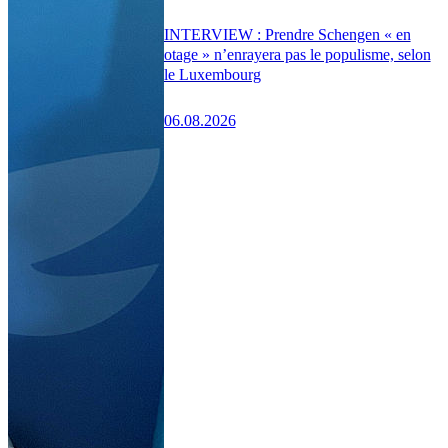
INTERVIEW : Prendre Schengen « en
otage » n’enrayera pas le populisme, selon
le Luxembourg
06.08.2026