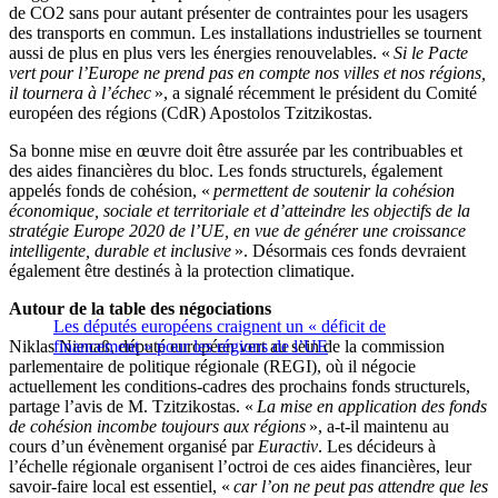
de CO2 sans pour autant présenter de contraintes pour les usagers
des transports en commun. Les installations industrielles se tournent
aussi de plus en plus vers les énergies renouvelables. «
Si le Pacte
vert pour l’Europe ne prend pas en compte nos villes et nos régions,
il tournera à l’échec
», a signalé récemment le président du Comité
européen des régions (CdR) Apostolos Tzitzikostas.
Sa bonne mise en œuvre doit être assurée par les contribuables et
des aides financières du bloc. Les fonds structurels, également
appelés fonds de cohésion, «
permettent de soutenir la cohésion
économique, sociale et territoriale et d’atteindre les objectifs de la
stratégie Europe 2020 de l’UE, en vue de générer une croissance
intelligente, durable et inclusive
». Désormais ces fonds devraient
également être destinés à la protection climatique.
Autour de la table des négociations
Les députés européens craignent un « déficit de
Niklas Nienaß, député européen vert au sein de la commission
financement » pour les régions de l’UE
parlementaire de politique régionale (REGI), où il négocie
actuellement les conditions-cadres des prochains fonds structurels,
partage l’avis de M. Tzitzikostas. «
La mise en application des fonds
de cohésion incombe toujours aux régions
», a-t-il maintenu au
cours d’un évènement organisé par
Euractiv
. Les décideurs à
l’échelle régionale organisent l’octroi de ces aides financières, leur
savoir-faire local est essentiel, «
car l’on ne peut pas attendre que les