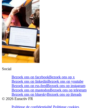
Social
Bezoek ons op facebook
Bezoek ons op x
Bezoek ons op linkedin
Bezoek ons op youtube
Bezoek ons op rss-feed
Bezoek ons op instagram
Bezoek ons op mastodon
Bezoek ons op telegram
Bezoek ons op bluesky
Bezoek ons op threads
©
2026
Euractiv FR
Politique de confidentialité
Politique cookies