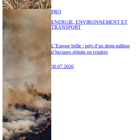
PRO
ENERGIE, ENVIRONNEMENT ET
TRANSPORT
L’Europe brûle : près d’un demi-million
d’hectares réduits en cendres
30.07.2026