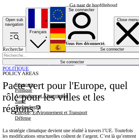
Ga naar de hoofdinhoud
Se connecter
Open sub
Close menu
English
navigation
Français
Deutsch
Vous êtes déconnecté.
Recherche
Se connecter
Español
Lumières éteintes
Se connecter
Rapporteur
Politique
Économie
Newsletters
Evénements
Em
POLITIQUE
POLICY AREAS
Pacte vert pour l'Europe, quel
Economie
Politique
rôle pour les villes et les
Agriculture et Alimentation
Santé
régions ?
Technologies
Energie, Environnement et Transport
Défense
La stratégie climatique devient une réalité à travers l’UE. Toutefois
les modifications structurelles coûtent de l’argent. C’est là qu’entrent