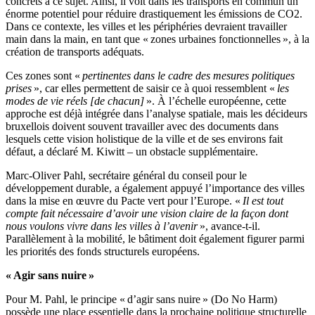
concrets à ce sujet. Ainsi, il voit dans les transports en commun un
énorme potentiel pour réduire drastiquement les émissions de CO2.
Dans ce contexte, les villes et les périphéries devraient travailler
main dans la main, en tant que « zones urbaines fonctionnelles », à la
création de transports adéquats.
Ces zones sont «
pertinentes dans le cadre des mesures politiques
prises
», car elles permettent de saisir ce à quoi ressemblent «
les
modes de vie réels [de chacun]
». À l’échelle européenne, cette
approche est déjà intégrée dans l’analyse spatiale, mais les décideurs
bruxellois doivent souvent travailler avec des documents dans
lesquels cette vision holistique de la ville et de ses environs fait
défaut, a déclaré M. Kiwitt – un obstacle supplémentaire.
Marc-Oliver Pahl, secrétaire général du conseil pour le
développement durable, a également appuyé l’importance des villes
dans la mise en œuvre du Pacte vert pour l’Europe. «
Il est tout
compte fait nécessaire d’avoir une vision claire de la façon dont
nous voulons vivre dans les villes à l’avenir
», avance-t-il.
Parallèlement à la mobilité, le bâtiment doit également figurer parmi
les priorités des fonds structurels européens.
« Agir sans nuire »
Pour M. Pahl, le principe « d’agir sans nuire » (Do No Harm)
possède une place essentielle dans la prochaine politique structurelle