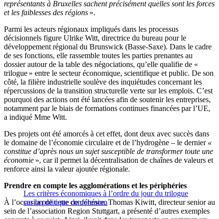
représentants à Bruxelles sachent précisément quelles sont les forces
et les faiblesses des régions
».
Parmi les acteurs régionaux impliqués dans les processus
décisionnels figure Ulrike Witt, directrice du bureau pour le
développement régional du Brunswick (Basse-Saxe). Dans le cadre
de ses fonctions, elle rassemble toutes les parties prenantes au
dossier autour de la table des négociations, qu’elle qualifie de «
trilogue » entre le secteur économique, scientifique et public. De son
côté, la filière industrielle soulève des inquiétudes concernant les
répercussions de la transition structurelle verte sur les emplois. C’est
pourquoi des actions ont été lancées afin de soutenir les entreprises,
notamment par le biais de formations continues financées par l’UE,
a indiqué Mme Witt.
Des projets ont été amorcés à cet effet, dont deux avec succès dans
le domaine de l’économie circulaire et de l’hydrogène – le dernier
«
constitue d’après nous un sujet susceptible de transformer toute une
économie
», car il permet la décentralisation de chaînes de valeurs et
renforce ainsi la valeur ajoutée régionale.
Prendre en compte les agglomérations et les périphéries
Les critères économiques à l’ordre du jour du trilogue
À l’occasion de cette conférence, Thomas Kiwitt, directeur senior au
sur la politique de cohésion
sein de l’association Region Stuttgart, a présenté d’autres exemples