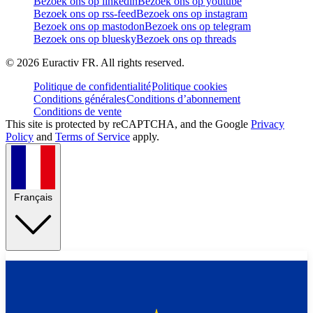
Bezoek ons op linkedin
Bezoek ons op youtube
Bezoek ons op rss-feed
Bezoek ons op instagram
Bezoek ons op mastodon
Bezoek ons op telegram
Bezoek ons op bluesky
Bezoek ons op threads
©
2026
Euractiv FR. All rights reserved.
Politique de confidentialité
Politique cookies
Conditions générales
Conditions d’abonnement
Conditions de vente
This site is protected by reCAPTCHA, and the Google
Privacy
Policy
and
Terms of Service
apply.
Français