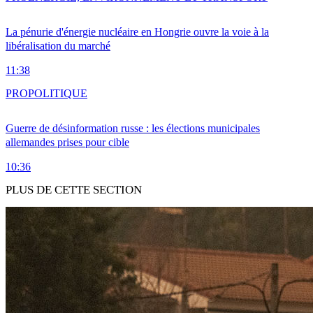
La pénurie d'énergie nucléaire en Hongrie ouvre la voie à la
libéralisation du marché
11:38
PRO
POLITIQUE
Guerre de désinformation russe : les élections municipales
allemandes prises pour cible
10:36
PLUS DE CETTE SECTION