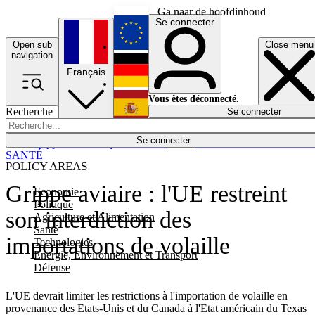
Ga naar de hoofdinhoud
Se connecter
Open sub
Close menu
English
navigation
Français
Deutsch
Vous êtes déconnecté.
Recherche
Se connecter
Español
Lumières éteintes
Se connecter
Rapporteur
Politique
Économie
Newsletters
Evénements
Em
SANTÉ
POLICY AREAS
Grippe aviaire : l'UE restreint
Economie
Politique
son interdiction des
Agriculture et Alimentation
Santé
importations de volaille
Technologies
Energie, Environnement et Transport
Défense
L'UE devrait limiter les restrictions à l'importation de volaille en
provenance des Etats-Unis et du Canada à l'Etat américain du Texas