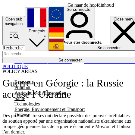
Ga naar de hoofdinhoud
Se connecter
Open sub
Close menu
English
navigation
Français
Deutsch
Vous êtes déconnecté.
Recherche
Se connecter
Español
Lumières éteintes
Se connecter
Rapporteur
Politique
Économie
Newsletters
Evénements
Em
POLITIQUE
POLICY AREAS
Guerre en Géorgie : la Russie
Economie
Politique
accuse l’Ukraine
Agriculture et Alimentation
Santé
Technologies
Energie, Environnement et Transport
Défense
Des procureurs russes ont déclaré posséder des preuves irréfutables
du soutien apporté par une organisation nationaliste ukrainienne aux
troupes géorgiennes lors de la guerre éclair entre Moscou et Tbilissi
l’an dernier.