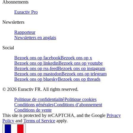
Abonnements
Euractiv Pro
Newsletters
Rapporteur
Newsletters en anglais
Social
Bezoek ons op facebook
Bezoek ons op x
Bezoek ons op linkedin
Bezoek ons op youtube
Bezoek ons op rss-feed
Bezoek ons op instagram
Bezoek ons op mastodon
Bezoek ons op telegram
Bezoek ons op bluesky
Bezoek ons op threads
©
2026
Euractiv FR. All rights reserved.
Politique de confidentialité
Politique cookies
Conditions générales
Conditions d’abonnement
Conditions de vente
This site is protected by reCAPTCHA, and the Google
Privacy
Policy
and
Terms of Service
apply.