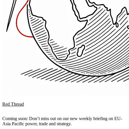
Red Thread
Coming soon: Don’t miss out on our new weekly briefing on EU-
Asia Pacific power, trade and strategy.