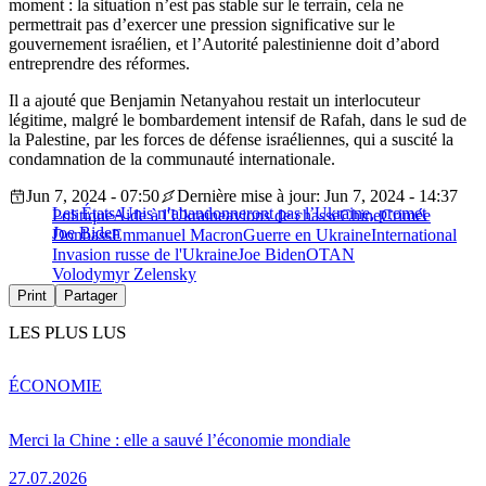
moment : la situation n’est pas stable sur le terrain, cela ne
permettrait pas d’exercer une pression significative sur le
gouvernement israélien, et l’Autorité palestinienne doit d’abord
entreprendre des réformes.
Il a ajouté que Benjamin Netanyahou restait un interlocuteur
légitime, malgré le bombardement intensif de Rafah, dans le sud de
la Palestine, par les forces de défense israéliennes, qui a suscité la
condamnation de la communauté internationale.
Jun 7, 2024 - 07:50
Dernière mise à jour: Jun 7, 2024 - 14:37
Les États-Unis n’abandonneront pas l’Ukraine, promet
Politique
Aide à l'Ukraine
avions de chasse
Chine
Crimée
Joe Biden
Donbass
Emmanuel Macron
Guerre en Ukraine
International
Invasion russe de l'Ukraine
Joe Biden
OTAN
Volodymyr Zelensky
Print
Partager
LES PLUS LUS
ÉCONOMIE
Merci la Chine : elle a sauvé l’économie mondiale
27.07.2026