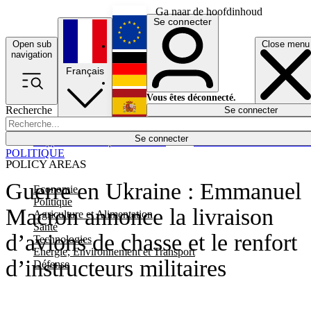
Ga naar de hoofdinhoud
Se connecter
Open sub
Close menu
English
navigation
Français
Deutsch
Vous êtes déconnecté.
Recherche
Se connecter
Español
Lumières éteintes
Se connecter
Rapporteur
Politique
Économie
Newsletters
Evénements
Em
POLITIQUE
POLICY AREAS
Guerre en Ukraine : Emmanuel
Economie
Politique
Macron annonce la livraison
Agriculture et Alimentation
Santé
d’avions de chasse et le renfort
Technologies
Energie, Environnement et Transport
d’instructeurs militaires
Défense