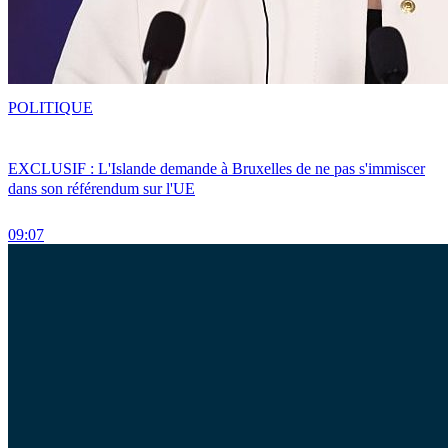
POLITIQUE
EXCLUSIF : L'Islande demande à Bruxelles de ne pas s'immiscer
dans son référendum sur l'UE
09:07