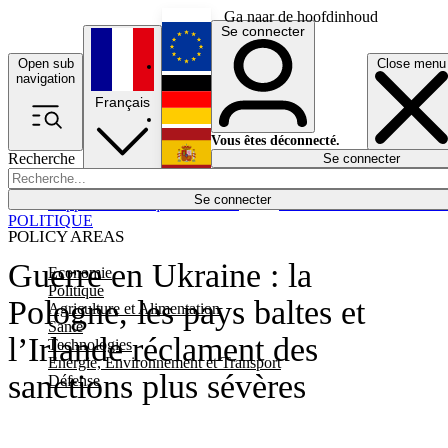
Ga naar de hoofdinhoud
Se connecter
Open sub
Close menu
English
navigation
Français
Deutsch
Vous êtes déconnecté.
Recherche
Se connecter
Español
Lumières éteintes
Se connecter
Rapporteur
Politique
Économie
Newsletters
Evénements
Em
POLITIQUE
POLICY AREAS
Guerre en Ukraine : la
Economie
Politique
Pologne, les pays baltes et
Agriculture et Alimentation
Santé
l’Irlande réclament des
Technologies
Energie, Environnement et Transport
sanctions plus sévères
Défense