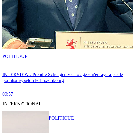
POLITIQUE
INTERVIEW : Prendre Schengen « en otage » n'enrayera pas le
populisme, selon le Luxembourg
09:57
INTERNATIONAL
POLITIQUE