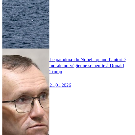
Le paradoxe du Nobel : quand l’autorité
morale norvégienne se heurte à Donald
Trump
21.01.2026