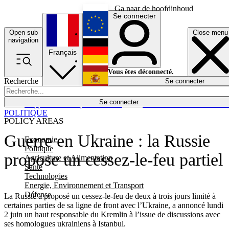
Ga naar de hoofdinhoud
Se connecter
Open sub
Close menu
English
navigation
Français
Deutsch
Vous êtes déconnecté.
Recherche
Se connecter
Español
Lumières éteintes
Se connecter
Rapporteur
Politique
Économie
Newsletters
Evénements
Em
POLITIQUE
POLICY AREAS
Guerre en Ukraine : la Russie
Economie
Politique
propose un cessez-le-feu partiel
Agriculture et Alimentation
Santé
Technologies
Energie, Environnement et Transport
Défense
La Russie a proposé un cessez-le-feu de deux à trois jours limité à
certaines parties de sa ligne de front avec l’Ukraine, a annoncé lundi
2 juin un haut responsable du Kremlin à l’issue de discussions avec
ses homologues ukrainiens à Istanbul.