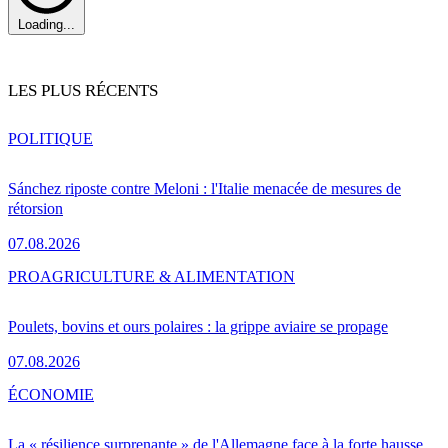
Loading...
LES PLUS RÉCENTS
POLITIQUE
Sánchez riposte contre Meloni : l'Italie menacée de mesures de
rétorsion
07.08.2026
PRO
AGRICULTURE & ALIMENTATION
Poulets, bovins et ours polaires : la grippe aviaire se propage
07.08.2026
ÉCONOMIE
La « résilience surprenante » de l'Allemagne face à la forte hausse