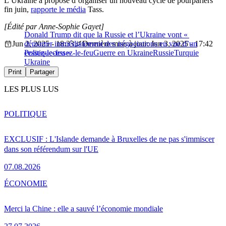
L’Ukraine a proposé d’organiser un nouveau cycle de pourparlers
fin juin,
rapporte le média
Tass.
[Édité par Anne-Sophie Gayet]
Donald Trump dit que la Russie et l’Ukraine vont «
Jun 2, 2025 - 18:33
démarrer immédiatement des négociations en vue d’un
Dernière mise à jour: Jun 3, 2025 - 17:42
cessez-le-feu »
Politique
cessez-le-feu
Guerre en Ukraine
Russie
Turquie
Ukraine
Print
Partager
LES PLUS LUS
POLITIQUE
EXCLUSIF : L'Islande demande à Bruxelles de ne pas s'immiscer
dans son référendum sur l'UE
07.08.2026
ÉCONOMIE
Merci la Chine : elle a sauvé l’économie mondiale