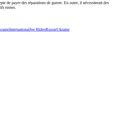
epte de payer des réparations de guerre. En outre, il nécessiterait des
ifs russes.
kraine
International
Joe Biden
Russie
Ukraine