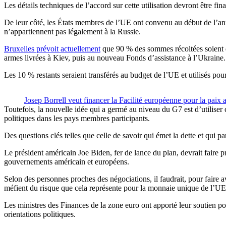
Les détails techniques de l’accord sur cette utilisation devront être f
De leur côté, les États membres de l’UE ont convenu au début de l’année
n’appartiennent pas légalement à la Russie.
Bruxelles prévoit actuellement
que 90 % des sommes récoltées soient d
armes livrées à Kiev, puis au nouveau Fonds d’assistance à l’Ukraine.
Les 10 % restants seraient transférés au budget de l’UE et utilisés pour
Josep Borrell veut financer la Facilité européenne pour la paix a
Toutefois, la nouvelle idée qui a germé au niveau du G7 est d’utiliser
politiques dans les pays membres participants.
Des questions clés telles que celle de savoir qui émet la dette et qui p
Le président américain Joe Biden, fer de lance du plan, devrait faire 
gouvernements américain et européens.
Selon des personnes proches des négociations, il faudrait, pour faire 
méfient du risque que cela représente pour la monnaie unique de l’UE
Les ministres des Finances de la zone euro ont apporté leur soutien po
orientations politiques.