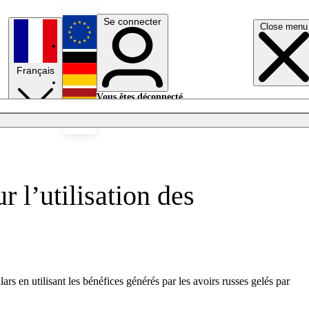
Se connecter
Close menu
English
Français
Deutsch
Vous êtes déconnecté.
Se connecter
Español
Lumières éteintes
 l’utilisation des
rs en utilisant les bénéfices générés par les avoirs russes gelés par