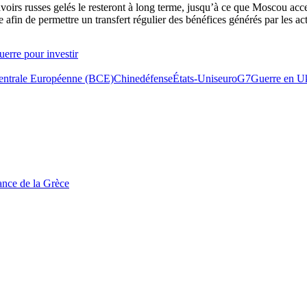
s avoirs russes gelés le resteront à long terme, jusqu’à ce que Moscou acc
afin de permettre un transfert régulier des bénéfices générés par les act
uerre pour investir
ntrale Européenne (BCE)
Chine
défense
États-Unis
euro
G7
Guerre en U
tance de la Grèce