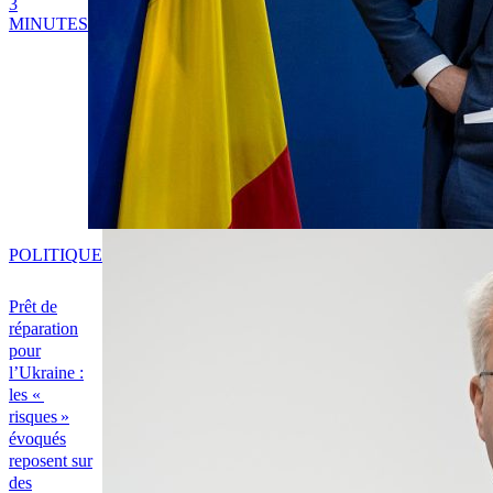
3
MINUTES
POLITIQUE
Prêt de
réparation
pour
l’Ukraine :
les «
risques »
évoqués
reposent sur
des