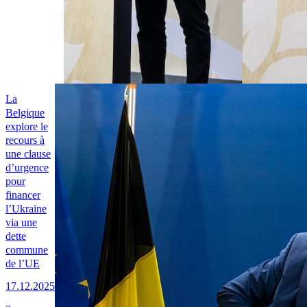
La
Belgique
explore le
recours à
une clause
d’urgence
pour
financer
l’Ukraine
via une
dette
commune
de l’UE
17.12.2025