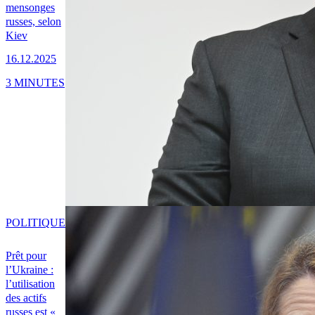
mensonges
russes, selon
Kiev
16.12.2025
3 MINUTES
POLITIQUE
Prêt pour
l’Ukraine :
l’utilisation
des actifs
russes est «