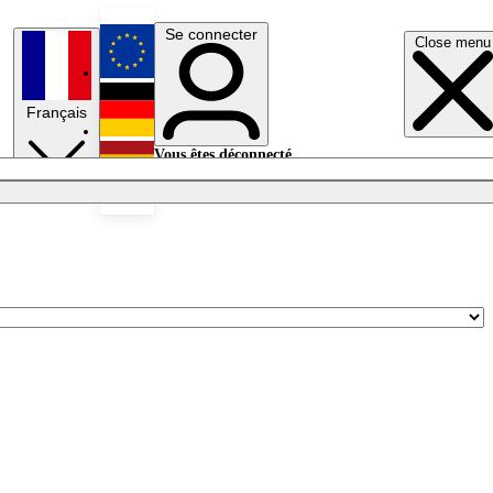
Se connecter
Close menu
English
Français
Deutsch
Vous êtes déconnecté.
Se connecter
Español
Lumières éteintes