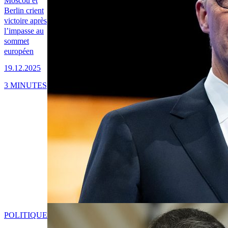
Moscou et
Berlin crient
victoire après
l’impasse au
sommet
européen
19.12.2025
3 MINUTES
POLITIQUE