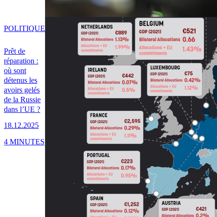
POLITIQUE
Prêt de
réparation :
où sont
détenus les
avoirs gelés
de la Russie
dans l’UE ?
18.12.2025
4 MINUTES