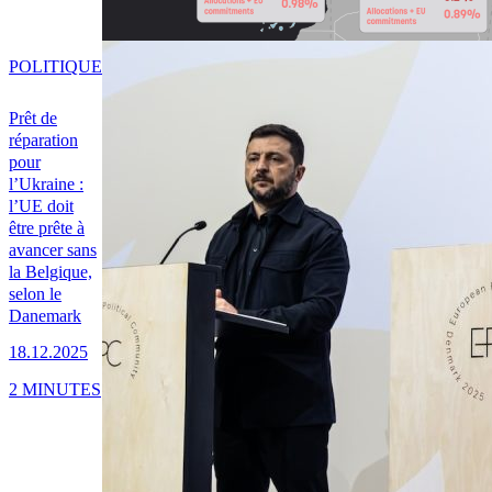
POLITIQUE
Prêt de
réparation
pour
l’Ukraine :
l’UE doit
être prête à
avancer sans
la Belgique,
selon le
Danemark
18.12.2025
2 MINUTES