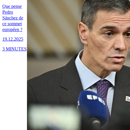
Que pense
Pedro
Sánchez de
ce sommet
européen ?
19.12.2025
3 MINUTES