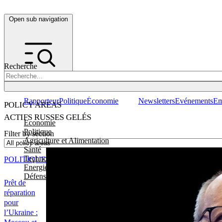
Open sub navigation
Recherche
Rapporteur
Politique
Économie
Newsletters
Evénements
Em
POLICY AREAS
ACTIFS RUSSES GELÉS
Economie
Politique
Filter by section
Agriculture et Alimentation
Santé
Technologies
POLITIQUE
Energie, Environnement et Transport
Défense
Prêt de
réparation
pour
l’Ukraine :