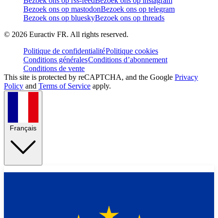
Bezoek ons op rss-feed
Bezoek ons op instagram
Bezoek ons op mastodon
Bezoek ons op telegram
Bezoek ons op bluesky
Bezoek ons op threads
©
2026
Euractiv FR. All rights reserved.
Politique de confidentialité
Politique cookies
Conditions générales
Conditions d’abonnement
Conditions de vente
This site is protected by reCAPTCHA, and the Google
Privacy
Policy
and
Terms of Service
apply.
Français