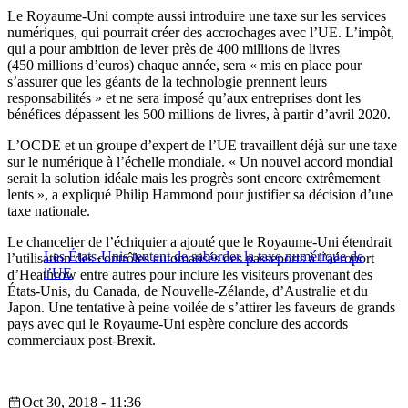
Le Royaume-Uni compte aussi introduire une taxe sur les services
numériques, qui pourrait créer des accrochages avec l’UE. L’impôt,
qui a pour ambition de lever près de 400 millions de livres
(450 millions d’euros) chaque année, sera « mis en place pour
s’assurer que les géants de la technologie prennent leurs
responsabilités » et ne sera imposé qu’aux entreprises dont les
bénéfices dépassent les 500 millions de livres, à partir d’avril 2020.
L’OCDE et un groupe d’expert de l’UE travaillent déjà sur une taxe
sur le numérique à l’échelle mondiale. « Un nouvel accord mondial
serait la solution idéale mais les progrès sont encore extrêmement
lents », a expliqué Philip Hammond pour justifier sa décision d’une
taxe nationale.
Le chancelier de l’échiquier a ajouté que le Royaume-Uni étendrait
Les États-Unis tentent de saborder la taxe numérique de
l’utilisation des contrôles automatisés des passeports à l’aéroport
l’UE
d’Heathrow entre autres pour inclure les visiteurs provenant des
États-Unis, du Canada, de Nouvelle-Zélande, d’Australie et du
Japon. Une tentative à peine voilée de s’attirer les faveurs de grands
pays avec qui le Royaume-Uni espère conclure des accords
commerciaux post-Brexit.
Oct 30, 2018 - 11:36