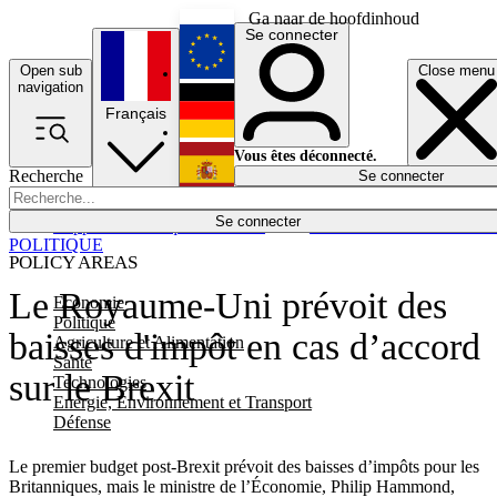
Ga naar de hoofdinhoud
Se connecter
Open sub
Close menu
English
navigation
Français
Deutsch
Vous êtes déconnecté.
Recherche
Se connecter
Español
Lumières éteintes
Se connecter
Rapporteur
Politique
Économie
Newsletters
Evénements
Em
POLITIQUE
POLICY AREAS
Le Royaume-Uni prévoit des
Economie
Politique
baisses d'impôt en cas d’accord
Agriculture et Alimentation
Santé
sur le Brexit
Technologies
Energie, Environnement et Transport
Défense
Le premier budget post-Brexit prévoit des baisses d’impôts pour les
Britanniques, mais le ministre de l’Économie, Philip Hammond,