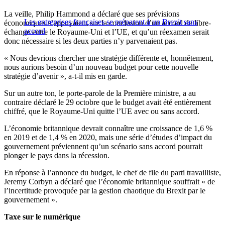
La veille, Philip Hammond a déclaré que ses prévisions
Les entreprises françaises se préparent à un Brexit sans
économiques s’appuyaient sur la conclusion d’un accord de libre-
accord
échange entre le Royaume-Uni et l’UE, et qu’un réexamen serait
donc nécessaire si les deux parties n’y parvenaient pas.
« Nous devrions chercher une stratégie différente et, honnêtement,
nous aurions besoin d’un nouveau budget pour cette nouvelle
stratégie d’avenir », a-t-il mis en garde.
Sur un autre ton, le porte-parole de la Première ministre, a au
contraire déclaré le 29 octobre que le budget avait été entièrement
chiffré, que le Royaume-Uni quitte l’UE avec ou sans accord.
L’économie britannique devrait connaître une croissance de 1,6 %
en 2019 et de 1,4 % en 2020, mais une série d’études d’impact du
gouvernement préviennent qu’un scénario sans accord pourrait
plonger le pays dans la récession.
En réponse à l’annonce du budget, le chef de file du parti travailliste,
Jeremy Corbyn a déclaré que l’économie britannique souffrait « de
l’incertitude provoquée par la gestion chaotique du Brexit par le
gouvernement ».
Taxe sur le numérique