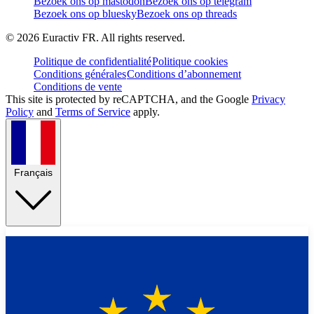
Bezoek ons op mastodon
Bezoek ons op telegram
Bezoek ons op bluesky
Bezoek ons op threads
©
2026
Euractiv FR. All rights reserved.
Politique de confidentialité
Politique cookies
Conditions générales
Conditions d’abonnement
Conditions de vente
This site is protected by reCAPTCHA, and the Google
Privacy
Policy
and
Terms of Service
apply.
Français