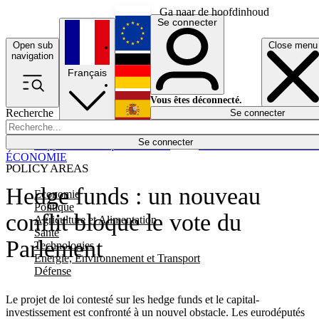
Ga naar de hoofdinhoud
Se connecter
Open sub
Close menu
English
navigation
Français
Deutsch
Vous êtes déconnecté.
Recherche
Se connecter
Español
Lumières éteintes
Se connecter
Rapporteur
Politique
Économie
Newsletters
Evénements
Em
ÉCONOMIE
POLICY AREAS
Hedge funds : un nouveau
Economie
Politique
conflit bloque le vote du
Agriculture et Alimentation
Santé
Parlement
Technologies
Energie, Environnement et Transport
Défense
Le projet de loi contesté sur les hedge funds et le capital-
investissement est confronté à un nouvel obstacle. Les eurodéputés