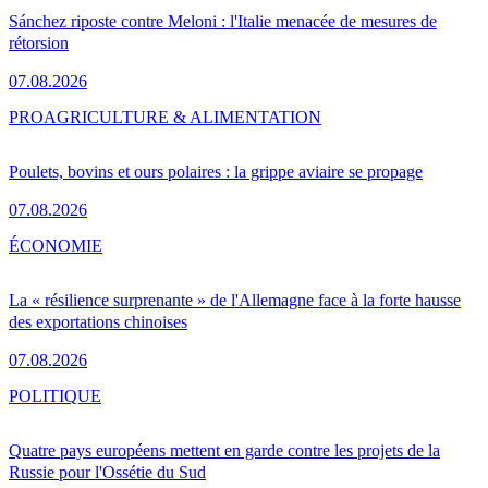
Sánchez riposte contre Meloni : l'Italie menacée de mesures de
rétorsion
07.08.2026
PRO
AGRICULTURE & ALIMENTATION
Poulets, bovins et ours polaires : la grippe aviaire se propage
07.08.2026
ÉCONOMIE
La « résilience surprenante » de l'Allemagne face à la forte hausse
des exportations chinoises
07.08.2026
POLITIQUE
Quatre pays européens mettent en garde contre les projets de la
Russie pour l'Ossétie du Sud