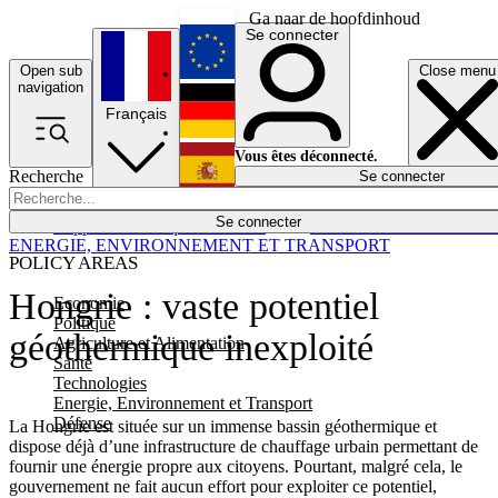
Ga naar de hoofdinhoud
Se connecter
Open sub
Close menu
English
navigation
Français
Deutsch
Vous êtes déconnecté.
Recherche
Se connecter
Español
Lumières éteintes
Se connecter
Rapporteur
Politique
Économie
Newsletters
Evénements
Em
ENERGIE, ENVIRONNEMENT ET TRANSPORT
POLICY AREAS
Hongrie : vaste potentiel
Economie
Politique
géothermique inexploité
Agriculture et Alimentation
Santé
Technologies
Energie, Environnement et Transport
Défense
La Hongrie est située sur un immense bassin géothermique et
dispose déjà d’une infrastructure de chauffage urbain permettant de
fournir une énergie propre aux citoyens. Pourtant, malgré cela, le
gouvernement ne fait aucun effort pour exploiter ce potentiel,