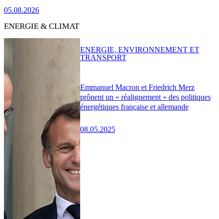
05.08.2026
ENERGIE & CLIMAT
ENERGIE, ENVIRONNEMENT ET
TRANSPORT
Emmanuel Macron et Friedrich Merz
prônent un « réalignement » des politiques
énergétiques française et allemande
08.05.2025