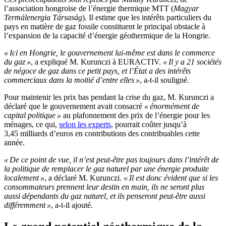
l’association hongroise de l’énergie thermique MTT (
Magyar
Termálenergia Társaság
). Il estime que les intérêts particuliers du
pays en matière de gaz fossile constituent le principal obstacle à
l’expansion de la capacité d’énergie géothermique de la Hongrie.
« Ici en Hongrie, le gouvernement lui-même est dans le commerce
du gaz »
, a expliqué M. Kurunczi à EURACTIV.
« Il y a 21 sociétés
de négoce de gaz dans ce petit pays, et l’État a des intérêts
commerciaux dans la moitié d’entre elles »
, a-t-il souligné.
Pour maintenir les prix bas pendant la crise du gaz, M. Kurunczi a
déclaré que le gouvernement avait consacré
« énormément de
capital politique »
au plafonnement des prix de l’énergie pour les
ménages, ce qui,
selon les experts
, pourrait coûter jusqu’à
3,45 milliards d’euros en contributions des contribuables cette
année.
« De ce point de vue, il n’est peut-être pas toujours dans l’intérêt de
la politique de remplacer le gaz naturel par une énergie produite
localement »
, a déclaré M. Kurunczi.
« Il est donc évident que si les
consommateurs prennent leur destin en main, ils ne seront plus
aussi dépendants du gaz naturel, et ils penseront peut-être aussi
différemment »
, a-t-il ajouté.