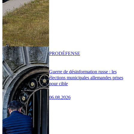
PRO
DÉFENSE
Guerre de désinformation russe : les
élections municipales allemandes prises
pour cible
06.08.2026