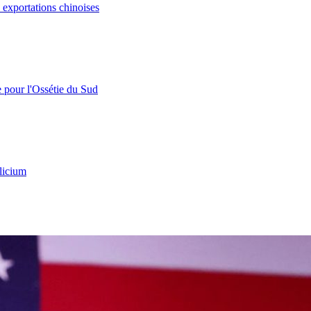
s exportations chinoises
e pour l'Ossétie du Sud
licium