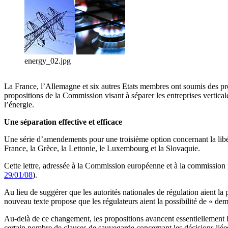
energy_02.jpg
La France, l’Allemagne et six autres Etats membres ont soumis des pr
propositions de la Commission visant à séparer les entreprises vertica
l’énergie.
Une séparation effective et efficace
Une série d’amendements pour une troisième option concernant la libé
France, la Grèce, la Lettonie, le Luxembourg et la Slovaquie.
Cette lettre, adressée à la Commission européenne et à la commission
29/01/08
).
Au lieu de suggérer que les autorités nationales de régulation aient la p
nouveau texte propose que les régulateurs aient la possibilité de « d
Au-delà de ce changement, les propositions avancent essentiellement le
certain nombre de clauses de sauvegarde concernant les décisions liées