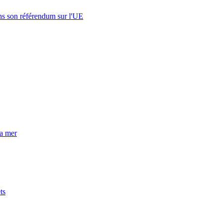
s son référendum sur l'UE
la mer
ts