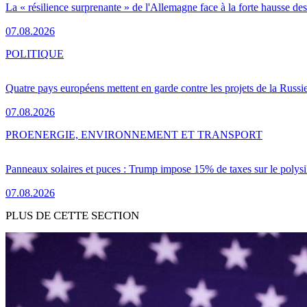
La « résilience surprenante » de l'Allemagne face à la forte hausse de
07.08.2026
POLITIQUE
Quatre pays européens mettent en garde contre les projets de la Russi
07.08.2026
PRO
ENERGIE, ENVIRONNEMENT ET TRANSPORT
Panneaux solaires et puces : Trump impose 15% de taxes sur le polysi
07.08.2026
PLUS DE CETTE SECTION