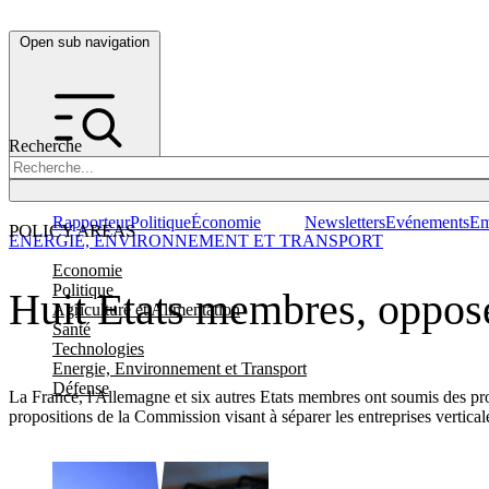
Open sub navigation
Recherche
Rapporteur
Politique
Économie
Newsletters
Evénements
Em
POLICY AREAS
ENERGIE, ENVIRONNEMENT ET TRANSPORT
Economie
Politique
Huit Etats membres, opposé
Agriculture et Alimentation
Santé
Technologies
Energie, Environnement et Transport
Défense
La France, l'Allemagne et six autres Etats membres ont soumis des pr
propositions de la Commission visant à séparer les entreprises vertical