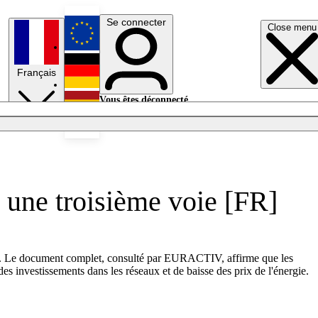
Se connecter
Close menu
English
Français
Deutsch
Vous êtes déconnecté.
Se connecter
Español
Lumières éteintes
 une troisième voie [FR]
rgie. Le document complet, consulté par EURACTIV, affirme que les
es investissements dans les réseaux et de baisse des prix de l'énergie.