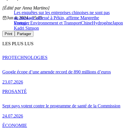
[Édité par Anna Martino]
Les enquêtes sur les entreprises chinoises ne sont pas
Jun 4, 2024 - 15:15
un message adressé à Pékin, affirme Margrethe
Vestager
Energie, Environnement et Transport
Chine
Hydrogène
Japon
Kadri Simson
Print
Partager
LES PLUS LUS
PRO
TECHNOLOGIES
Google écope d’une amende record de 890 millions d’euros
23.07.2026
PRO
SANTÉ
Sept pays votent contre le programme de santé de la Commission
24.07.2026
ÉCONOMIE