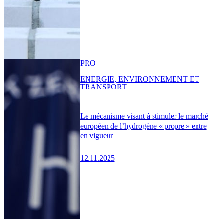
PRO
ENERGIE, ENVIRONNEMENT ET
TRANSPORT
Le mécanisme visant à stimuler le marché
européen de l’hydrogène « propre » entre
en vigueur
12.11.2025