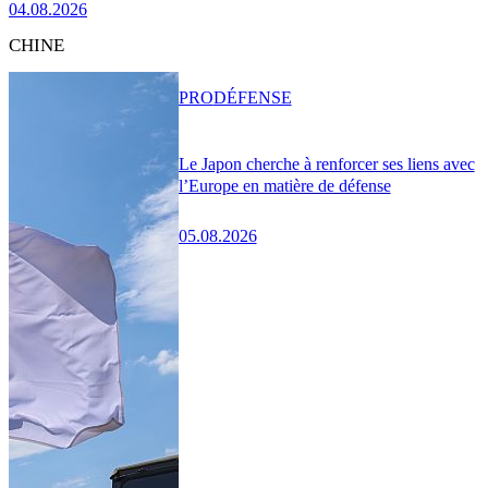
04.08.2026
CHINE
PRO
DÉFENSE
Le Japon cherche à renforcer ses liens avec
l’Europe en matière de défense
05.08.2026