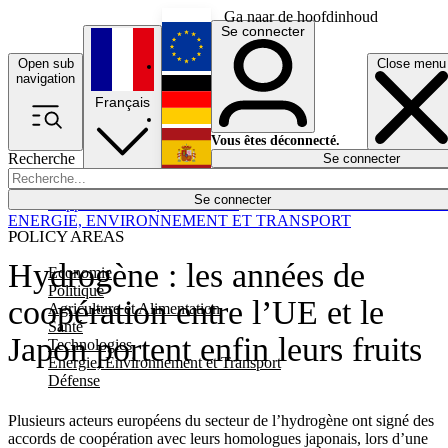
Ga naar de hoofdinhoud
Se connecter
Open sub
Close menu
English
navigation
Français
Deutsch
Vous êtes déconnecté.
Recherche
Se connecter
Español
Lumières éteintes
Se connecter
Rapporteur
Politique
Économie
Newsletters
Evénements
Em
ENERGIE, ENVIRONNEMENT ET TRANSPORT
POLICY AREAS
Hydrogène : les années de
Economie
Politique
coopération entre l’UE et le
Agriculture et Alimentation
Santé
Japon portent enfin leurs fruits
Technologies
Energie, Environnement et Transport
Défense
Plusieurs acteurs européens du secteur de l’hydrogène ont signé des
accords de coopération avec leurs homologues japonais, lors d’une