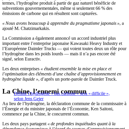
termes, l’hydrogène produit à partir de gaz naturel bénéficie de
subventions gouvernementales, même si seulement 66 % des
émissions de carbone qui en résultent sont capturées.
« Nous avons beaucoup à apprendre du pragmatisme japonais »
, a
ajouté M. Chatzimarkakis.
La Commission a également annoncé un accord industriel plus
important entre l’entreprise japonaise Kawasaki Heavy Industry et
l’Européenne Daimler Trucks — qui voient toutes deux un rôle pour
l’hydrogène dans les poids lourds — mais il n’a pas encore été
signé, selon Euractiv.
Les deux entreprises
« étudient ensemble la mise en place et
l’optimisation des éléments d’une chaîne d’approvisionnement en
hydrogène liquide »
, d’après un porte-parole de Daimler Truck.
La Chine, l’ennemi commun
Définir l’hydrogène « bas carbone » sera « difficile »,
selon Jens Geier
Au lieu de l’hydrogène, la déclaration commune de la commissaire à
l’Énergie et du ministre japonais de l’Économie, Ken Saitoni,
commence par la Chine, le concurrent commun.
Les deux pays partagent
« de profondes inquiétudes quant à la
dépendance économique à l’égard de sources d’approvisionnement