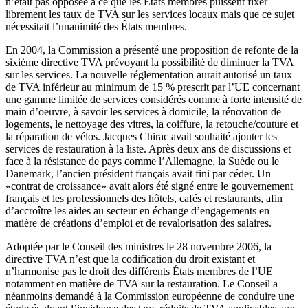
n’était pas opposée à ce que les États membres puissent fixer
librement les taux de TVA sur les services locaux mais que ce sujet
nécessitait l’unanimité des États membres.
En 2004, la Commission a présenté une proposition de refonte de la
sixième directive TVA prévoyant la possibilité de diminuer la TVA
sur les services. La nouvelle réglementation aurait autorisé un taux
de TVA inférieur au minimum de 15 % prescrit par l’UE concernant
une gamme limitée de services considérés comme à forte intensité de
main d’oeuvre, à savoir les services à domicile, la rénovation de
logements, le nettoyage des vitres, la coiffure, la retouche/couture et
la réparation de vélos. Jacques Chirac avait souhaité ajouter les
services de restauration à la liste. Après deux ans de discussions et
face à la résistance de pays comme l’Allemagne, la Suède ou le
Danemark, l’ancien président français avait fini par céder. Un
«contrat de croissance» avait alors été signé entre le gouvernement
français et les professionnels des hôtels, cafés et restaurants, afin
d’accroître les aides au secteur en échange d’engagements en
matière de créations d’emploi et de revalorisation des salaires.
Adoptée par le Conseil des ministres le 28 novembre 2006, la
directive TVA n’est que la codification du droit existant et
n’harmonise pas le droit des différents États membres de l’UE
notamment en matière de TVA sur la restauration. Le Conseil a
néanmoins demandé à la Commission européenne de conduire une