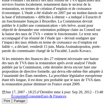
étude évaluant l’incidence des taux réduits de TVA applicables aux
services fournis localement, notamment dans le secteur de la
restauration, en termes de création d’emplois et de croissance
économique. L’étude a été réalisée en 2007 par un institut danois sur
la base d’informations « difficiles à obtenir » a indiqué à Euractiv.fr
un fonctionnaire français à Bruxelles. La Commission devrait
publier le 4 juillet une communication « très brève, ayant pour
objectif de demander une orientation politique claire au Conseil sur
la baisse des taux de TVA » estime le fonctionnaire. Le texte sera
accompagné d’un résumé de l’étude qui « devrait souligner que
l’impact des taux réduits en terme de croissance ou d’emplois est
faible », a déclaré, vendredi 15 juin, Maria Assimakopoulou, porte-
parole du commissaire chargé de la Fiscalité, Laszlo Kovacs.
Si les ministres des finances des 27 estiment nécessaire une baisse
des taux de TVA dans la restauration après avoir analysé l’étude
publiée par la Commission, cette dernière devra encore faire une
proposition de directive formelle, qui devra elle-même être adoptée à
l’unanimité des États membres. La procédure législative européenne
étant très longue, il est donc peu probable que le taux de TVA dans
la restauration puisse diminuer en France avant 2009.
Jun 17, 2007 - 18:25
Dernière mise à jour: Sep 20, 2012 - 15:48
Économie
Économie
Euro & Finances
Print
Partager