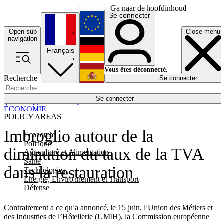
Ga naar de hoofdinhoud
Se connecter
Open sub
Close menu
English
navigation
Français
Deutsch
Vous êtes déconnecté.
Recherche
Se connecter
Español
Lumières éteintes
Se connecter
Rapporteur
Politique
Économie
Newsletters
Evénements
Em
ÉCONOMIE
POLICY AREAS
Imbroglio autour de la
Economie
Politique
diminution du taux de la TVA
Agriculture et Alimentation
Santé
dans la restauration
Technologies
Energie, Environnement et Transport
Défense
Contrairement a ce qu’a annoncé, le 15 juin, l’Union des Métiers et
des Industries de l’Hôtellerie (UMIH), la Commission européenne