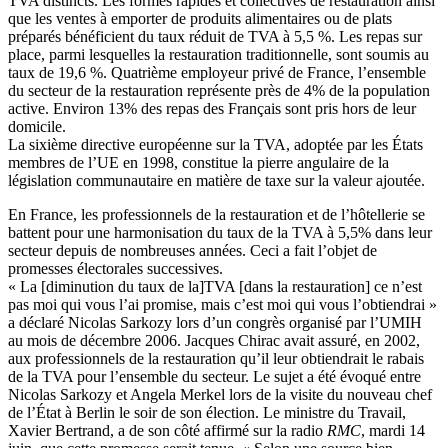
TVA distincts. Les formes rapides et collectives de restauration ainsi
que les ventes à emporter de produits alimentaires ou de plats
préparés bénéficient du taux réduit de TVA à 5,5 %. Les repas sur
place, parmi lesquelles la restauration traditionnelle, sont soumis au
taux de 19,6 %. Quatrième employeur privé de France, l’ensemble
du secteur de la restauration représente près de 4% de la population
active. Environ 13% des repas des Français sont pris hors de leur
domicile.
La sixième directive européenne sur la TVA, adoptée par les États
membres de l’UE en 1998, constitue la pierre angulaire de la
législation communautaire en matière de taxe sur la valeur ajoutée.
En France, les professionnels de la restauration et de l’hôtellerie se
battent pour une harmonisation du taux de la TVA à 5,5% dans leur
secteur depuis de nombreuses années. Ceci a fait l’objet de
promesses électorales successives.
« La [diminution du taux de la]TVA [dans la restauration] ce n’est
pas moi qui vous l’ai promise, mais c’est moi qui vous l’obtiendrai »
a déclaré Nicolas Sarkozy lors d’un congrès organisé par l’UMIH
au mois de décembre 2006. Jacques Chirac avait assuré, en 2002,
aux professionnels de la restauration qu’il leur obtiendrait le rabais
de la TVA pour l’ensemble du secteur. Le sujet a été évoqué entre
Nicolas Sarkozy et Angela Merkel lors de la visite du nouveau chef
de l’État à Berlin le soir de son élection. Le ministre du Travail,
Xavier Bertrand, a de son côté affirmé sur la radio
RMC
, mardi 14