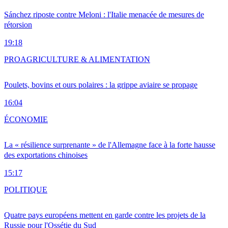
Sánchez riposte contre Meloni : l'Italie menacée de mesures de
rétorsion
19:18
PRO
AGRICULTURE & ALIMENTATION
Poulets, bovins et ours polaires : la grippe aviaire se propage
16:04
ÉCONOMIE
La « résilience surprenante » de l'Allemagne face à la forte hausse
des exportations chinoises
15:17
POLITIQUE
Quatre pays européens mettent en garde contre les projets de la
Russie pour l'Ossétie du Sud