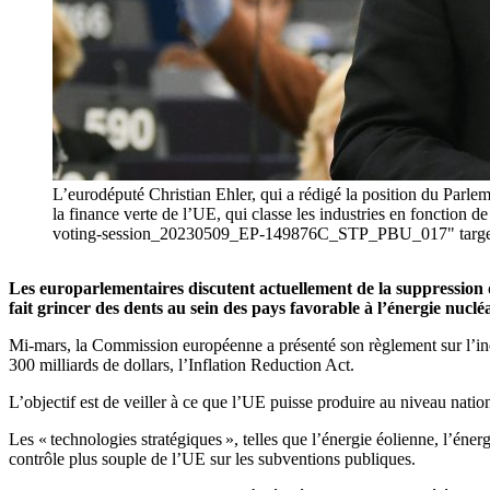
L’eurodéputé Christian Ehler, qui a rédigé la position du Parle
la finance verte de l’UE, qui classe les industries en fonction 
voting-session_20230509_EP-149876C_STP_PBU_017" target="
Les europarlementaires discutent actuellement de la suppression 
fait grincer des dents au sein des pays favorable à l’énergie nucl
Mi-mars, la Commission européenne a présenté son règlement sur l’in
300 milliards de dollars, l’Inflation Reduction Act.
L’objectif est de veiller à ce que l’UE puisse produire au niveau natio
Les « technologies stratégiques », telles que l’énergie éolienne, l’énergi
contrôle plus souple de l’UE sur les subventions publiques.