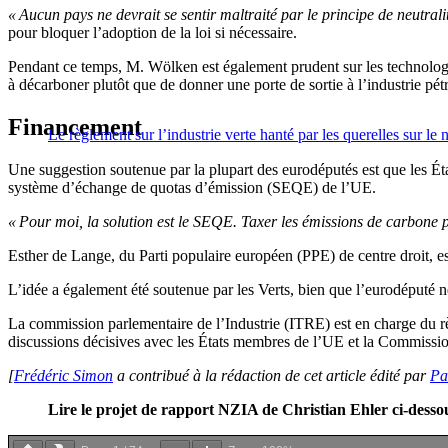
« Aucun pays ne devrait se sentir maltraité par le principe de neutrali
pour bloquer l’adoption de la loi si nécessaire.
Pendant ce temps, M. Wölken est également prudent sur les technologies
à décarboner plutôt que de donner une porte de sortie à l’industrie pétr
Financement
Le règlement sur l’industrie verte hanté par les querelles sur le 
Une suggestion soutenue par la plupart des eurodéputés est que les É
système d’échange de quotas d’émission (SEQE) de l’UE.
« Pour moi, la solution est le SEQE. Taxer les émissions de carbone po
Esther de Lange, du Parti populaire européen (PPE) de centre droit, e
L’idée a également été soutenue par les Verts, bien que l’eurodéputé n
La commission parlementaire de l’Industrie (ITRE) est en charge du règ
discussions décisives avec les États membres de l’UE et la Commission
[
Frédéric Simon
a contribué à la rédaction de cet article édité par
Pa
Lire le projet de rapport NZIA de Christian Ehler ci-desso