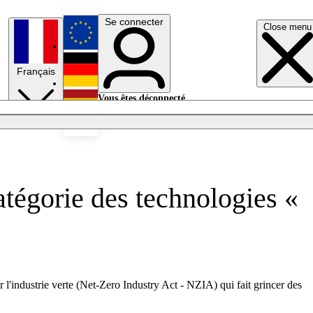
Se connecter
Close menu
English
Français
Deutsch
Vous êtes déconnecté.
Se connecter
Español
Lumières éteintes
catégorie des technologies «
 l'industrie verte (Net-Zero Industry Act - NZIA) qui fait grincer des