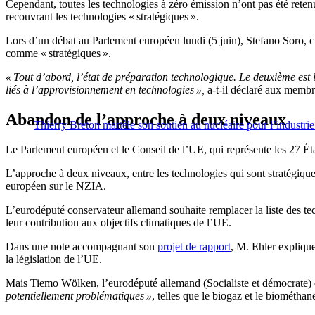
Cependant, toutes les technologies à zéro émission n’ont pas été retenue
recouvrant les technologies « stratégiques ».
Lors d’un débat au Parlement européen lundi (5 juin), Stefano Soro, che
comme « stratégiques ».
« Tout d’abord, l’état de préparation technologique. Le deuxième est la
liés à l’approvisionnement en technologies »,
a-t-il déclaré aux memb
Abandon de l’approche à deux niveaux
Thierry Breton martèle son soutien au nucléaire pour l’industri
Le Parlement européen et le Conseil de l’UE, qui représente les 27 É
L’approche à deux niveaux, entre les technologies qui sont stratégiques
européen sur le NZIA.
L’eurodéputé conservateur allemand souhaite remplacer la liste des tec
leur contribution aux objectifs climatiques de l’UE.
Dans une note accompagnant son
projet de rapport
, M. Ehler explique
la législation de l’UE.
Mais Tiemo Wölken, l’eurodéputé allemand (Socialiste et démocrate) q
potentiellement problématiques »
, telles que le biogaz et le biométhan