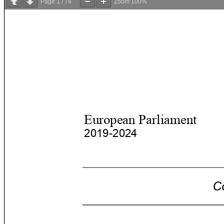
Page
1
/
74
Zoom
100%