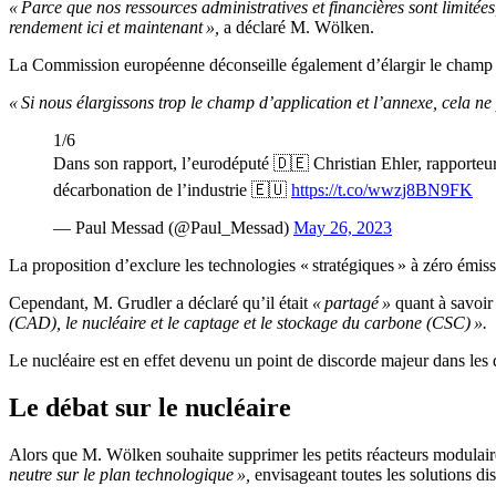
« Parce que nos ressources administratives et financières sont limitée
rendement ici et maintenant »,
a déclaré M. Wölken.
La Commission européenne déconseille également d’élargir le champ 
« Si nous élargissons trop le champ d’application et l’annexe, cela ne 
1/6
Dans son rapport, l’eurodéputé 🇩🇪 Christian Ehler, rapporteu
décarbonation de l’industrie 🇪🇺
https://t.co/wwzj8BN9FK
— Paul Messad (@Paul_Messad)
May 26, 2023
La proposition d’exclure les technologies « stratégiques » à zéro émis
Cependant, M. Grudler a déclaré qu’il était
« partagé »
quant à savoir 
(CAD), le nucléaire et le captage et le stockage du carbone (CSC) ».
Le nucléaire est en effet devenu un point de discorde majeur dans les 
Le débat sur le nucléaire
Alors que M. Wölken souhaite supprimer les petits réacteurs modulair
neutre sur le plan technologique »,
envisageant toutes les solutions di