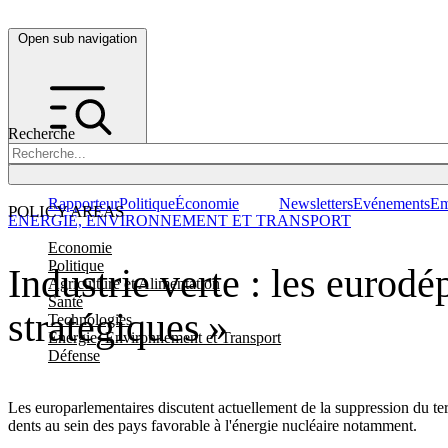
Open sub navigation
Recherche
Rapporteur
Politique
Économie
Newsletters
Evénements
Em
POLICY AREAS
ENERGIE, ENVIRONNEMENT ET TRANSPORT
Economie
Politique
Industrie verte : les eurod
Agriculture et Alimentation
Santé
stratégiques »
Technologies
Energie, Environnement et Transport
Défense
Les europarlementaires discutent actuellement de la suppression du ter
dents au sein des pays favorable à l'énergie nucléaire notamment.