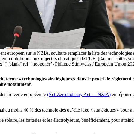
ment européen sur le NZIA, souhaite remplacer la liste des technologies 
de leur contribution aux objectifs climatiques de l’UE. [<a href="https:/
_blank" rel="noopener">Philippe Stirnweiss / European Union 2023
du terme « technologies stratégiques » dans le projet de règlement 
éaire notamment.
dustrie verte européenne
(Net-Zero Industry Act — NZIA)
en réponse 
nal au moins 40 % des technologies qu’elle juge « stratégiques » pour att
e solaire, les batteries et les électrolyseurs, bénéficieraient, pour attei