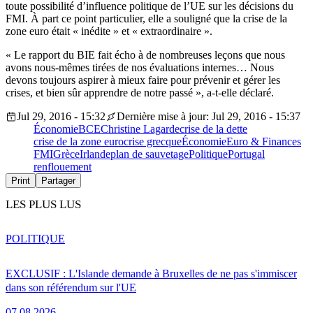
toute possibilité d’influence politique de l’UE sur les décisions du
FMI. À part ce point particulier, elle a souligné que la crise de la
zone euro était « inédite » et « extraordinaire ».
« Le rapport du BIE fait écho à de nombreuses leçons que nous
avons nous-mêmes tirées de nos évaluations internes… Nous
devons toujours aspirer à mieux faire pour prévenir et gérer les
crises, et bien sûr apprendre de notre passé », a-t-elle déclaré.
Jul 29, 2016 - 15:32
Dernière mise à jour: Jul 29, 2016 - 15:37
Économie
BCE
Christine Lagarde
crise de la dette
crise de la zone euro
crise grecque
Économie
Euro & Finances
FMI
Grèce
Irlande
plan de sauvetage
Politique
Portugal
renflouement
Print
Partager
LES PLUS LUS
POLITIQUE
EXCLUSIF : L'Islande demande à Bruxelles de ne pas s'immiscer
dans son référendum sur l'UE
07.08.2026