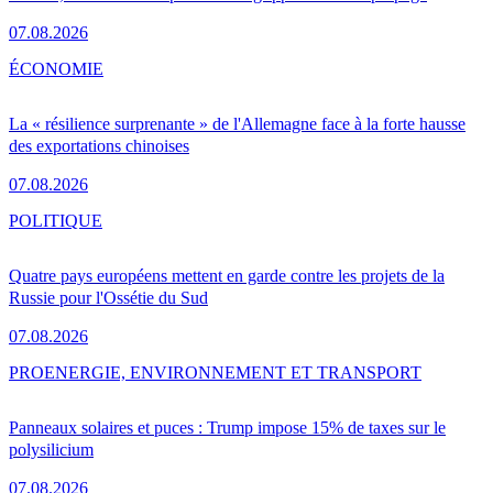
07.08.2026
ÉCONOMIE
La « résilience surprenante » de l'Allemagne face à la forte hausse
des exportations chinoises
07.08.2026
POLITIQUE
Quatre pays européens mettent en garde contre les projets de la
Russie pour l'Ossétie du Sud
07.08.2026
PRO
ENERGIE, ENVIRONNEMENT ET TRANSPORT
Panneaux solaires et puces : Trump impose 15% de taxes sur le
polysilicium
07.08.2026