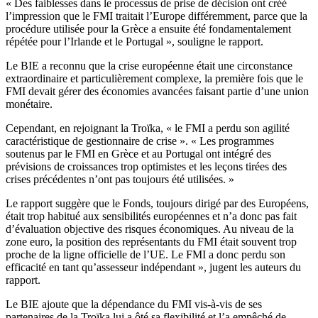
« Des faiblesses dans le processus de prise de décision ont créé
l’impression que le FMI traitait l’Europe différemment, parce que la
procédure utilisée pour la Grèce a ensuite été fondamentalement
répétée pour l’Irlande et le Portugal », souligne le rapport.
Le BIE a reconnu que la crise européenne était une circonstance
extraordinaire et particulièrement complexe, la première fois que le
FMI devait gérer des économies avancées faisant partie d’une union
monétaire.
Cependant, en rejoignant la Troïka, « le FMI a perdu son agilité
caractéristique de gestionnaire de crise ». « Les programmes
soutenus par le FMI en Grèce et au Portugal ont intégré des
prévisions de croissances trop optimistes et les leçons tirées des
crises précédentes n’ont pas toujours été utilisées. »
Le rapport suggère que le Fonds, toujours dirigé par des Européens,
était trop habitué aux sensibilités européennes et n’a donc pas fait
d’évaluation objective des risques économiques. Au niveau de la
zone euro, la position des représentants du FMI était souvent trop
proche de la ligne officielle de l’UE. Le FMI a donc perdu son
efficacité en tant qu’assesseur indépendant », jugent les auteurs du
rapport.
Le BIE ajoute que la dépendance du FMI vis-à-vis de ses
partenaires de la Troïka lui a ôté sa flexibilité et l’a empêché de