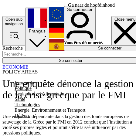
Ga naar de hoofdinhoud
Se connecter
Open sub
Close menu
English
navigation
Français
Deutsch
Vous êtes déconnecté.
Recherche
Se connecter
Español
Lumières éteintes
Se connecter
Rapporteur
Politique
Économie
Newsletters
Evénements
Em
ÉCONOMIE
POLICY AREAS
Une enquête dénonce la gestion
Economie
Politique
de la crise grecque par le FMI
Agriculture et Alimentation
Santé
Technologies
Energie, Environnement et Transport
Défense
Une enquête indépendante dans la gestion des fonds européens de
sauvetage de la Grèce par le FMI en 2012 conclut que l’institution a
violé ses propres règles et pourrait s’être laissé influencer par des
pressions politiques.