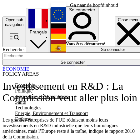
Ga naar de hoofdinhoud
Se connecter
Open sub
Close menu
English
navigation
Français
Deutsch
Vous êtes déconnecté.
Recherche
Se connecter
Español
Lumières éteintes
Se connecter
Rapporteur
Politique
Économie
Newsletters
Evénements
Em
ÉCONOMIE
POLICY AREAS
Investissement en R&D : La
Economie
Politique
Commission veut aller plus loin
Agriculture et Alimentation
Santé
Technologies
Energie, Environnement et Transport
Défense
Les grandes entreprises de l’UE réduisent moins leurs
investissements en R&D industrielle que leurs homologues
américaines, mais l’Europe reste à la traîne, indique le rapport 2010
de la Commission.