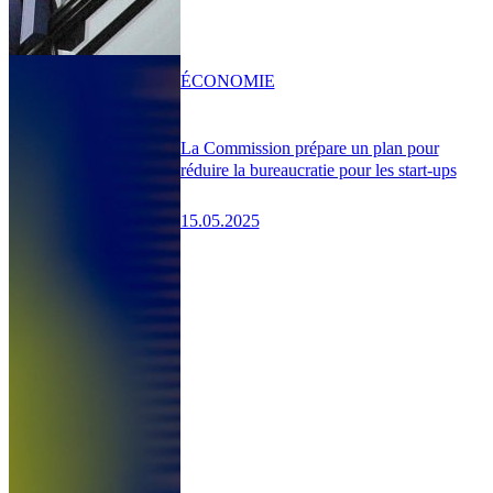
ÉCONOMIE
La Commission prépare un plan pour
réduire la bureaucratie pour les start-ups
15.05.2025