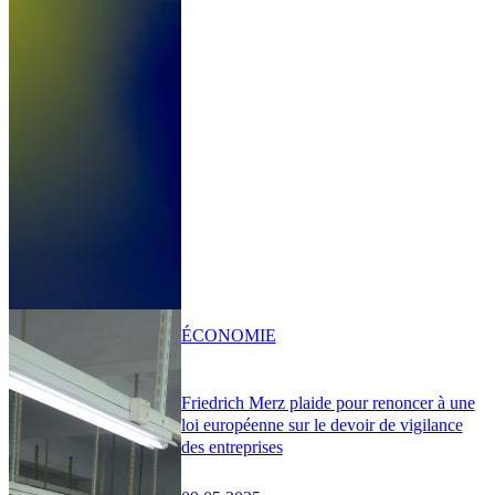
ÉCONOMIE
Friedrich Merz plaide pour renoncer à une
loi européenne sur le devoir de vigilance
des entreprises