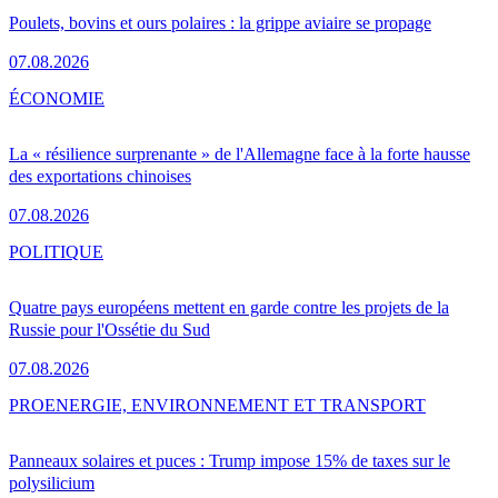
Poulets, bovins et ours polaires : la grippe aviaire se propage
07.08.2026
ÉCONOMIE
La « résilience surprenante » de l'Allemagne face à la forte hausse
des exportations chinoises
07.08.2026
POLITIQUE
Quatre pays européens mettent en garde contre les projets de la
Russie pour l'Ossétie du Sud
07.08.2026
PRO
ENERGIE, ENVIRONNEMENT ET TRANSPORT
Panneaux solaires et puces : Trump impose 15% de taxes sur le
polysilicium