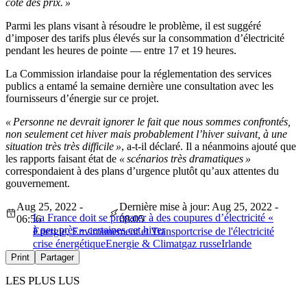
côté des prix. »
Parmi les plans visant à résoudre le problème, il est suggéré
d’imposer des tarifs plus élevés sur la consommation d’électricité
pendant les heures de pointe — entre 17 et 19 heures.
La Commission irlandaise pour la réglementation des services
publics a entamé la semaine dernière une consultation avec les
fournisseurs d’énergie sur ce projet.
« Personne ne devrait ignorer le fait que nous sommes confrontés,
non seulement cet hiver mais probablement l’hiver suivant, à une
situation très très difficile »
, a-t-il déclaré. Il a néanmoins ajouté que
les rapports faisant état de
« scénarios très dramatiques »
correspondaient à des plans d’urgence plutôt qu’aux attentes du
gouvernement.
Aug 25, 2022 -
Dernière mise à jour: Aug 25, 2022 -
La France doit se préparer à des coupures d’électricité «
06:56
08:05
à peu près » certaines cet hiver
Energie, Environnement et Transport
crise de l'électricité
crise énergétique
Energie & Climat
gaz russe
Irlande
Print
Partager
LES PLUS LUS