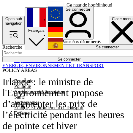
Ga naar de hoofdinhoud
Se connecter
Open sub
Close menu
English
navigation
Français
Deutsch
Vous êtes déconnecté.
Recherche
Se connecter
Español
Lumières éteintes
Se connecter
Rapporteur
Politique
Économie
Newsletters
Evénements
Em
ENERGIE, ENVIRONNEMENT ET TRANSPORT
POLICY AREAS
Irlande : le ministre de
Economie
Politique
l'Environnement propose
Agriculture et Alimentation
Santé
d’augmenter les prix de
Technologies
Energie, Environnement et Transport
l’électricité pendant les heures
Défense
de pointe cet hiver