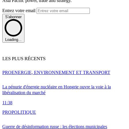
Asia Pacific power, trade and strategy.
Entrez votre email
S'abonner
Loading...
LES PLUS RÉCENTS
PRO
ENERGIE, ENVIRONNEMENT ET TRANSPORT
La pénurie d'énergie nucléaire en Hongrie ouvre la voie à la
libéralisation du marché
11:38
PRO
POLITIQUE
Guerre de désinformation russe : les élections municipales