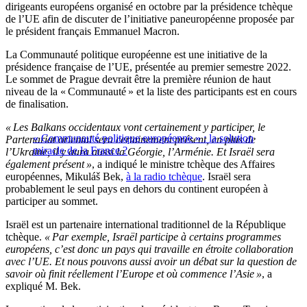
dirigeants européens organisé en octobre par la présidence tchèque
de l’UE afin de discuter de l’initiative paneuropéenne proposée par
le président français Emmanuel Macron.
La Communauté politique européenne est une initiative de la
présidence française de l’UE, présentée au premier semestre 2022.
Le sommet de Prague devrait être la première réunion de haut
niveau de la « Communauté » et la liste des participants est en cours
de finalisation.
« Les Balkans occidentaux vont certainement y participer, le
« Communauté politique européenne » : la solution
Partenariat oriental sera certainement présent, en plus de
miracle de la France ?
l’Ukraine, il y aura aussi la Géorgie, l’Arménie. Et Israël sera
également présent »
, a indiqué le ministre tchèque des Affaires
européennes, Mikuláš Bek,
à la radio tchèque
. Israël sera
probablement le seul pays en dehors du continent européen à
participer au sommet.
Israël est un partenaire international traditionnel de la République
tchèque.
« Par exemple, Israël participe à certains programmes
européens, c’est donc un pays qui travaille en étroite collaboration
avec l’UE. Et nous pouvons aussi avoir un débat sur la question de
savoir où finit réellement l’Europe et où commence l’Asie »
, a
expliqué M. Bek.