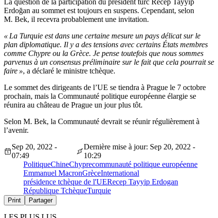
La question de la participation du président turc Recep Tayyip
Erdoğan au sommet est toujours en suspens. Cependant, selon
M. Bek, il recevra probablement une invitation.
« La Turquie est dans une certaine mesure un pays délicat sur le
plan diplomatique. Il y a des tensions avec certains États membres
comme Chypre ou la Grèce. Je pense toutefois que nous sommes
parvenus à un consensus préliminaire sur le fait que cela pourrait se
faire »
, a déclaré le ministre tchèque.
Le sommet des dirigeants de l’UE se tiendra à Prague le 7 octobre
prochain, mais la Communauté politique européenne élargie se
réunira au château de Prague un jour plus tôt.
Selon M. Bek, la Communauté devrait se réunir régulièrement à
l’avenir.
Sep 20, 2022 -
Dernière mise à jour: Sep 20, 2022 -
07:49
10:29
Politique
Chine
Chypre
communauté politique européenne
Emmanuel Macron
Grèce
International
présidence tchèque de l'UE
Recep Tayyip Erdogan
République Tchèque
Turquie
Print
Partager
LES PLUS LUS