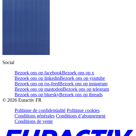
Social
Bezoek ons op facebook
Bezoek ons op x
Bezoek ons op linkedin
Bezoek ons op youtube
Bezoek ons op rss-feed
Bezoek ons op instagram
Bezoek ons op mastodon
Bezoek ons op telegram
Bezoek ons op bluesky
Bezoek ons op threads
©
2026
Euractiv FR
Politique de confidentialité
Politique cookies
Conditions générales
Conditions d’abonnement
Conditions de vente