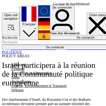
Ga naar de hoofdinhoud
Se connecter
Open sub
Close menu
English
navigation
Français
Deutsch
Vous êtes déconnecté.
Recherche
Se connecter
Español
Lumières éteintes
Se connecter
Rapporteur
Politique
Économie
Newsletters
Evénements
Em
POLITIQUE
POLICY AREAS
Israël participera à la réunion
Economie
Politique
de la Communauté politique
Agriculture et Alimentation
Santé
européenne
Technologies
Energie, Environnement et Transport
Défense
Des représentants d’Israël, du Royaume-Uni et des Balkans
occidentaux devraient prendre part au sommet informel des