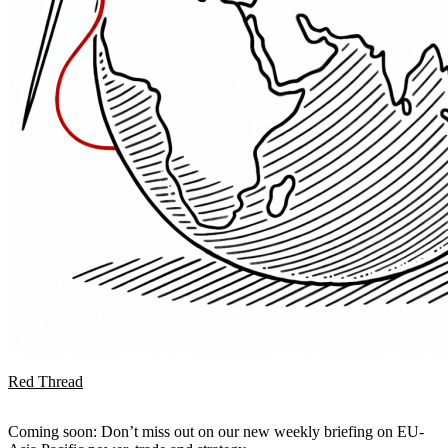
Red Thread
Coming soon: Don’t miss out on our new weekly briefing on EU-