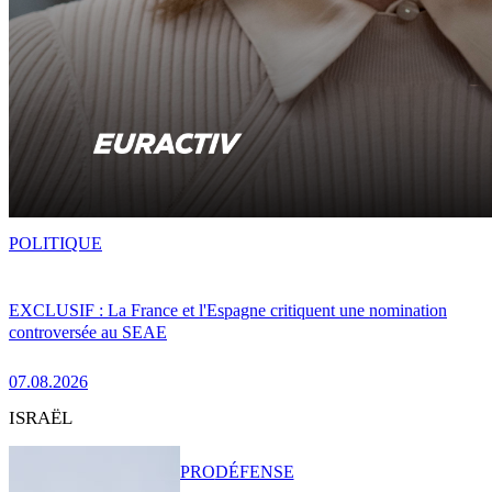
POLITIQUE
EXCLUSIF : La France et l'Espagne critiquent une nomination
controversée au SEAE
07.08.2026
ISRAËL
PRO
DÉFENSE