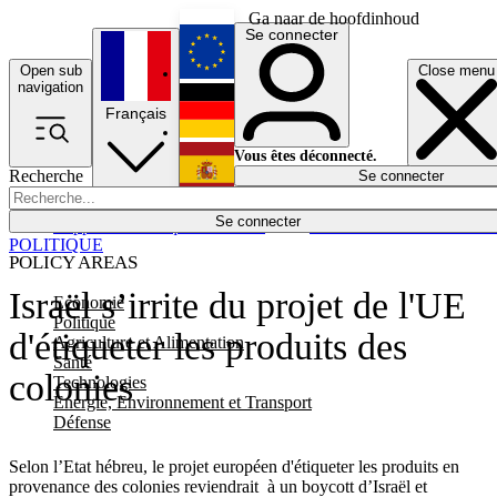
Ga naar de hoofdinhoud
Se connecter
Open sub
Close menu
English
navigation
Français
Deutsch
Vous êtes déconnecté.
Recherche
Se connecter
Español
Lumières éteintes
Se connecter
Rapporteur
Politique
Économie
Newsletters
Evénements
Em
POLITIQUE
POLICY AREAS
Israël s’irrite du projet de l'UE
Economie
Politique
d'étiqueter les produits des
Agriculture et Alimentation
Santé
colonies
Technologies
Energie, Environnement et Transport
Défense
Selon l’Etat hébreu, le projet européen d'étiqueter les produits en
provenance des colonies reviendrait à un boycott d’Israël et