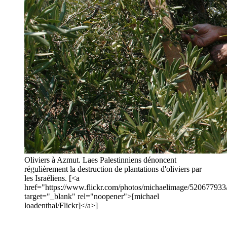
Oliviers à Azmut. Laes Palestinniens dénoncent
régulièrement la destruction de plantations d'oliviers par
les Israéliens. [<a
href="https://www.flickr.com/photos/michaelimage/520677933
target="_blank" rel="noopener">[michael
loadenthal/Flickr]</a>]