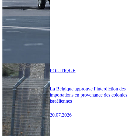
POLITIQUE
La Belgique approuve l’interdiction des
importations en provenance des colonies
israéliennes
20.07.2026