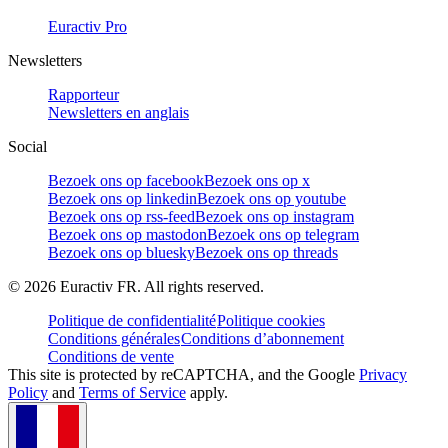
Euractiv Pro
Newsletters
Rapporteur
Newsletters en anglais
Social
Bezoek ons op facebook
Bezoek ons op x
Bezoek ons op linkedin
Bezoek ons op youtube
Bezoek ons op rss-feed
Bezoek ons op instagram
Bezoek ons op mastodon
Bezoek ons op telegram
Bezoek ons op bluesky
Bezoek ons op threads
©
2026
Euractiv FR. All rights reserved.
Politique de confidentialité
Politique cookies
Conditions générales
Conditions d’abonnement
Conditions de vente
This site is protected by reCAPTCHA, and the Google
Privacy
Policy
and
Terms of Service
apply.