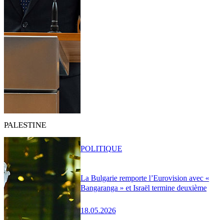
PALESTINE
POLITIQUE
La Bulgarie remporte l’Eurovision avec «
Bangaranga » et Israël termine deuxième
18.05.2026