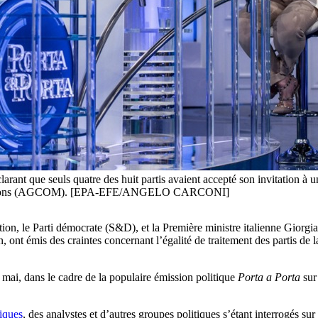
arant que seuls quatre des huit partis avaient accepté son invitation à un 
mmunications (AGCOM). [EPA-EFE/ANGELO CARCONI]
ition, le Parti démocrate (S&D), et la Première ministre italienne Giorg
n, ont émis des craintes concernant l’égalité de traitement des partis de l
3 mai, dans le cadre de la populaire émission politique
Porta a Porta
sur 
tiques
, des analystes et d’autres groupes politiques s’étant interrogés sur 