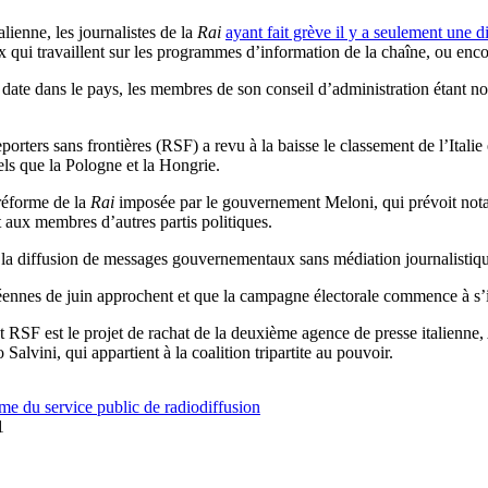
lienne, les journalistes de la
Rai
ayant fait grève il y a seulement une d
x qui travaillent sur les programmes d’information de la chaîne, ou enco
date dans le pays, les membres de son conseil d’administration étant no
ters sans frontières (RSF) a revu à la baisse le classement de l’Italie e
ls que la Pologne et la Hongrie.
 réforme de la
Rai
imposée par le gouvernement Meloni, qui prévoit not
t aux membres d’autres partis politiques.
 la diffusion de messages gouvernementaux sans médiation journalistiqu
éennes de juin approchent et que la campagne électorale commence à s’int
 RSF est le projet de rachat de la deuxième agence de presse italienne,
Salvini, qui appartient à la coalition tripartite au pouvoir.
me du service public de radiodiffusion
1