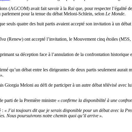
ations (AGCOM) avait fait savoir à la
Rai
que, pour respecter l’égalité de 
au parlement pour la tenue du débat Meloni-Schlein, selon
Le Monde
.
ue seuls quatre des huit partis avaient accepté son invitation à un débat e
Viva
(Renew) ont accepté l’invitation, le Mouvement cinq étoiles (M5S,
imant sa déception face à l’annulation de la confrontation historique en
irmé qu’un débat entre les dirigeantes de deux partis seulement aurait 
».
mis Giorgia Meloni au défi de participer à un autre débat télévisé avec lui
 parti de la Première ministre
« confirme la disponibilité à une confron
é :
« J’ai toujours dit que je serais disponible pour un débat avec la Pre
sées. Nous poursuivrons notre chemin quoi qu’il arrive ».