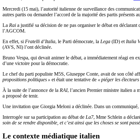
Mercredi (15 mai), l’autorité italienne de surveillance des communic
autres partis ou demander l’accord de la majorité des partis présents 
La
Rai
a justifié sa décision de ne pas organiser le débat en déclarant q
l’AGCOM.
En effet, si
Fratelli d’Italia
, le Parti démocrate, la
Lega
(ID) et
Italia 
(AVS, NI) l’ont déclinée.
Bruno Vespa, qui devait animer le débat, a immédiatement réagi en expr
d’une victoire pour la démocratie.
Le chef du parti populiste M5S, Giuseppe Conte, avait de son côté aff
propositions politiques »
et était une tentative de
« piéger les électeurs 
À la suite de l’annonce de la
RAI
, l’ancien Premier ministre italien a 
a proposé de tenir.
Une invitation que Giorgia Meloni a déclinée. Dans un communiqué, le
Interrogée sur sa participation au débat de
La7
, Mme Schlein a déclar
soin de se rendre disponible, et c’est ainsi que les choses se sont pas
Le contexte médiatique italien