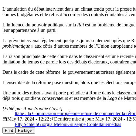
L’annulation du débat intervient dans un climat tendu pour la presse ita
coupes budgétaires et le refus d’accorder des contrats équitables à ceu
L’influence du pouvoir politique sur la
Rai
est un problème de longue 
leur appartenance à un parti.
La grève intervenait également quelques jours seulement après que Repor
problématique »
aux côtés d’autres membres de l’Union européenne te
La raison principale de cette chute dans le classement est une récente
limitation du temps de parole lors des débats électoraux, contrairemen
Dans le cadre de cette réforme, le gouvernement autorisera également
L’ensemble de la réforme pose question, alors que les élections europ
Une autre des raisons ayant porté préjudice à Rome dans le classement
déjà trois quotidiens conservateurs et est membre de la
Lega
de Matteo 
[Édité par Anne-Sophie Gayet]
Italie : la Commission européenne refuse de commenter la réfor
May 17, 2024 - 12:22
Dernière mise à jour: May 17, 2024 - 12:5
Elly Schlein
Giorgia Meloni
Giuseppe Conte
Italie
médias
Print
Partager