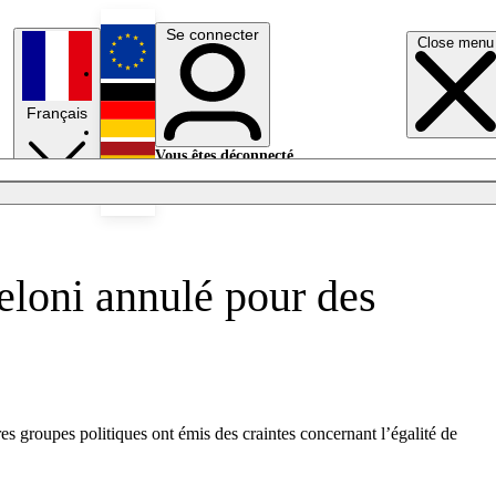
Se connecter
Close menu
English
Français
Deutsch
Vous êtes déconnecté.
Se connecter
Español
Lumières éteintes
Meloni annulé pour des
res groupes politiques ont émis des craintes concernant l’égalité de