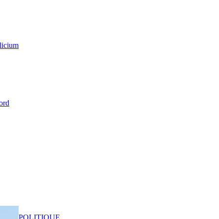
licium
ord
POLITIQUE