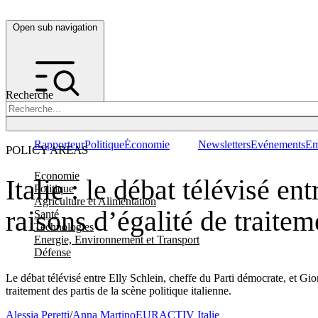
Open sub navigation
Recherche
Rapporteur
Politique
Économie
Newsletters
Evénements
Em
POLICY AREAS
Economie
Italie : le débat télévisé e
Politique
Agriculture et Alimentation
raisons d’égalité de traitem
Santé
Technologies
Energie, Environnement et Transport
Défense
Le débat télévisé entre Elly Schlein, cheffe du Parti démocrate, et Gi
traitement des partis de la scène politique italienne.
Alessia Peretti
/
Anna Martino
EURACTIV Italie