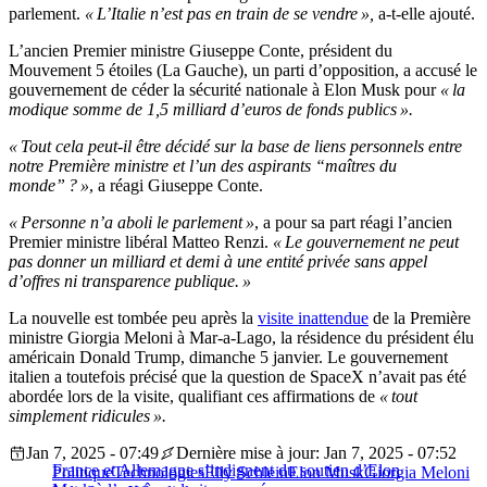
parlement.
« L’Italie n’est pas en train de se vendre »,
a-t-elle ajouté.
L’ancien Premier ministre Giuseppe Conte, président du
Mouvement 5 étoiles (La Gauche), un parti d’opposition, a accusé le
gouvernement de céder la sécurité nationale à Elon Musk pour
« la
modique somme de 1,5 milliard d’euros de fonds publics ».
« Tout cela peut-il être décidé sur la base de liens personnels entre
notre Première ministre et l’un des aspirants “maîtres du
monde” ? »
, a réagi Giuseppe Conte.
« Personne n’a aboli le parlement »
, a pour sa part réagi l’ancien
Premier ministre libéral Matteo Renzi.
« Le gouvernement ne peut
pas donner un milliard et demi à une entité privée sans appel
d’offres ni transparence publique. »
La nouvelle est tombée peu après la
visite inattendue
de la Première
ministre Giorgia Meloni à Mar-a-Lago, la résidence du président élu
américain Donald Trump, dimanche 5 janvier. Le gouvernement
italien a toutefois précisé que la question de SpaceX n’avait pas été
abordée lors de la visite, qualifiant ces affirmations de
« tout
simplement ridicules ».
Jan 7, 2025 - 07:49
Dernière mise à jour: Jan 7, 2025 - 07:52
France et Allemagne s’indignent du soutien d’Elon
Politique
Technologies
Elly Schlein
Elon Musk
Giorgia Meloni