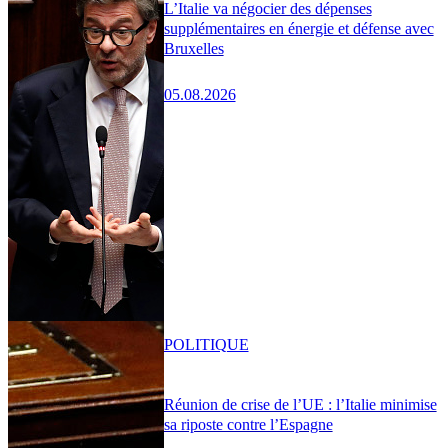
L’Italie va négocier des dépenses
supplémentaires en énergie et défense avec
Bruxelles
05.08.2026
POLITIQUE
Réunion de crise de l’UE : l’Italie minimise
sa riposte contre l’Espagne