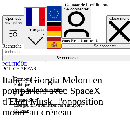
Ga naar de hoofdinhoud
Se connecter
Open sub
Close menu
English
navigation
Français
Deutsch
Vous êtes déconnecté.
Recherche
Se connecter
Español
Lumières éteintes
Se connecter
Rapporteur
Politique
Économie
Newsletters
Evénements
Em
POLITIQUE
POLICY AREAS
Italie : Giorgia Meloni en
Economie
Politique
pourparlers avec SpaceX
Agriculture et Alimentation
Santé
d'Elon Musk, l'opposition
Technologies
Energie, Environnement et Transport
monte au créneau
Défense