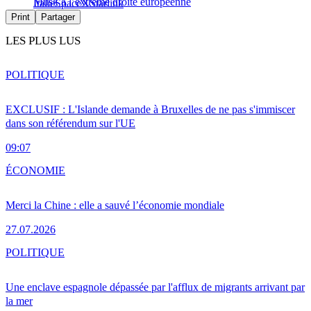
Musk à l’extrême droite européenne
Italie
SpaceX
Starlink
Print
Partager
LES PLUS LUS
POLITIQUE
EXCLUSIF : L'Islande demande à Bruxelles de ne pas s'immiscer
dans son référendum sur l'UE
09:07
ÉCONOMIE
Merci la Chine : elle a sauvé l’économie mondiale
27.07.2026
POLITIQUE
Une enclave espagnole dépassée par l'afflux de migrants arrivant par
la mer