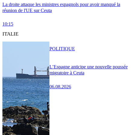
La droite attaque les ministres espagnols pour avoir manqué la
réunion de l'UE sur Ceuta
10:15
ITALIE
POLITIQUE
L’Espagne anticipe une nouvelle poussée
migratoire à Ceuta
06.08.2026