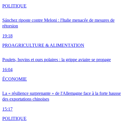
POLITIQUE
Sánchez riposte contre Meloni : l'Italie menacée de mesures de
rétorsion
19:18
PRO
AGRICULTURE & ALIMENTATION
Poulets, bovins et ours polaires : la grippe aviaire se propage
16:04
ÉCONOMIE
La « résilience surprenante » de l'Allemagne face à la forte hausse
des exportations chinoises
15:17
POLITIQUE