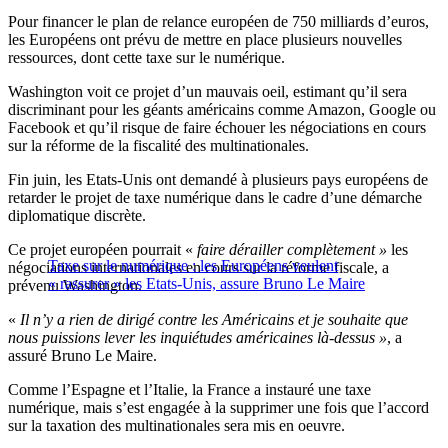
Pour financer le plan de relance européen de 750 milliards d’euros,
les Européens ont prévu de mettre en place plusieurs nouvelles
ressources, dont cette taxe sur le numérique.
Washington voit ce projet d’un mauvais oeil, estimant qu’il sera
discriminant pour les géants américains comme Amazon, Google ou
Facebook et qu’il risque de faire échouer les négociations en cours
sur la réforme de la fiscalité des multinationales.
Fin juin, les Etats-Unis ont demandé à plusieurs pays européens de
retarder le projet de taxe numérique dans le cadre d’une démarche
diplomatique discrète.
Ce projet européen pourrait «
faire dérailler complètement »
les
Taxe sur le numérique : les Européens veulent
négociations internationales en cours sur la réforme fiscale, a
« rassurer » les Etats-Unis, assure Bruno Le Maire
prévenu Washington.
«
Il n’y a rien de dirigé contre les Américains et je souhaite que
nous puissions lever les inquiétudes américaines là-dessus »
, a
assuré Bruno Le Maire.
Comme l’Espagne et l’Italie, la France a instauré une taxe
numérique, mais s’est engagée à la supprimer une fois que l’accord
sur la taxation des multinationales sera mis en oeuvre.