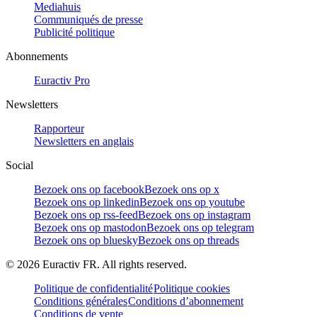
Mediahuis
Communiqués de presse
Publicité politique
Abonnements
Euractiv Pro
Newsletters
Rapporteur
Newsletters en anglais
Social
Bezoek ons op facebook
Bezoek ons op x
Bezoek ons op linkedin
Bezoek ons op youtube
Bezoek ons op rss-feed
Bezoek ons op instagram
Bezoek ons op mastodon
Bezoek ons op telegram
Bezoek ons op bluesky
Bezoek ons op threads
©
2026
Euractiv FR. All rights reserved.
Politique de confidentialité
Politique cookies
Conditions générales
Conditions d’abonnement
Conditions de vente