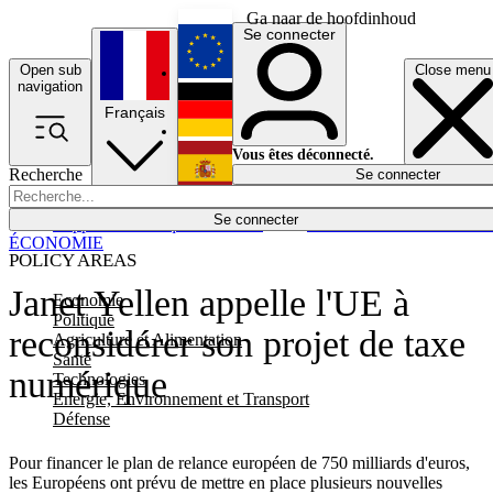
Ga naar de hoofdinhoud
Se connecter
Open sub
Close menu
English
navigation
Français
Deutsch
Vous êtes déconnecté.
Recherche
Se connecter
Español
Lumières éteintes
Se connecter
Rapporteur
Politique
Économie
Newsletters
Evénements
Em
ÉCONOMIE
POLICY AREAS
Janet Yellen appelle l'UE à
Economie
Politique
reconsidérer son projet de taxe
Agriculture et Alimentation
Santé
numérique
Technologies
Energie, Environnement et Transport
Défense
Pour financer le plan de relance européen de 750 milliards d'euros,
les Européens ont prévu de mettre en place plusieurs nouvelles