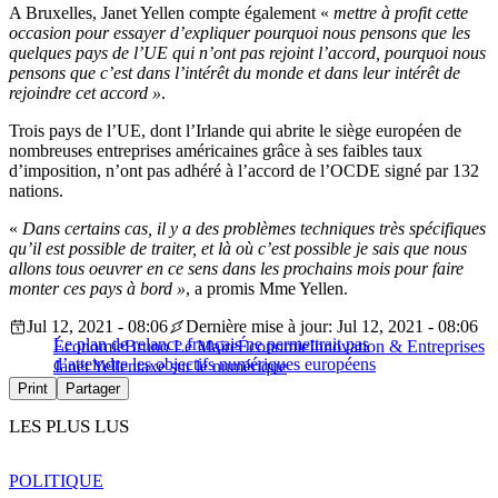
A Bruxelles, Janet Yellen compte également «
mettre à profit cette
occasion pour essayer d’expliquer pourquoi nous pensons que les
quelques pays de l’UE qui n’ont pas rejoint l’accord, pourquoi nous
pensons que c’est dans l’intérêt du monde et dans leur intérêt de
rejoindre cet accord »
.
Trois pays de l’UE, dont l’Irlande qui abrite le siège européen de
nombreuses entreprises américaines grâce à ses faibles taux
d’imposition, n’ont pas adhéré à l’accord de l’OCDE signé par 132
nations.
«
Dans certains cas, il y a des problèmes techniques très spécifiques
qu’il est possible de traiter, et là où c’est possible je sais que nous
allons tous oeuvrer en ce sens dans les prochains mois pour faire
monter ces pays à bord »
, a promis Mme Yellen.
Jul 12, 2021 - 08:06
Dernière mise à jour: Jul 12, 2021 - 08:06
Le plan de relance français ne permettrait pas
Économie
Bruno Le Maire
Économie
Innovation & Entreprises
d’atteindre les objectifs numériques européens
Janet Yellen
taxe sur le numérique
Print
Partager
LES PLUS LUS
POLITIQUE