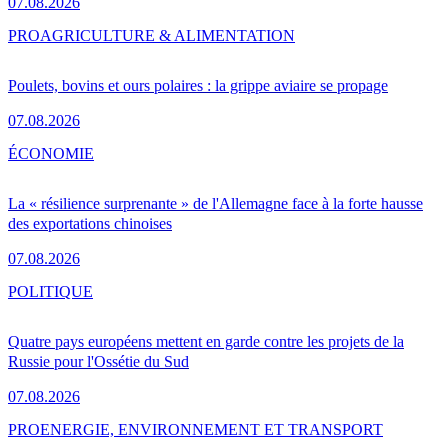
07.08.2026
PRO
AGRICULTURE & ALIMENTATION
Poulets, bovins et ours polaires : la grippe aviaire se propage
07.08.2026
ÉCONOMIE
La « résilience surprenante » de l'Allemagne face à la forte hausse
des exportations chinoises
07.08.2026
POLITIQUE
Quatre pays européens mettent en garde contre les projets de la
Russie pour l'Ossétie du Sud
07.08.2026
PRO
ENERGIE, ENVIRONNEMENT ET TRANSPORT