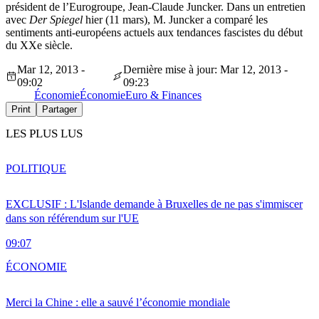
président de l’Eurogroupe, Jean-Claude Juncker. Dans un entretien
avec
Der Spiegel
hier (11 mars), M. Juncker a comparé les
sentiments anti-européens actuels aux tendances fascistes du début
du XXe siècle.
Mar 12, 2013 -
Dernière mise à jour: Mar 12, 2013 -
09:02
09:23
Économie
Économie
Euro & Finances
Print
Partager
LES PLUS LUS
POLITIQUE
EXCLUSIF : L'Islande demande à Bruxelles de ne pas s'immiscer
dans son référendum sur l'UE
09:07
ÉCONOMIE
Merci la Chine : elle a sauvé l’économie mondiale