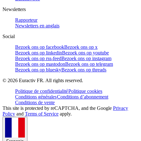
Newsletters
Rapporteur
Newsletters en anglais
Social
Bezoek ons op facebook
Bezoek ons op x
Bezoek ons op linkedin
Bezoek ons op youtube
Bezoek ons op rss-feed
Bezoek ons op instagram
Bezoek ons op mastodon
Bezoek ons op telegram
Bezoek ons op bluesky
Bezoek ons op threads
©
2026
Euractiv FR. All rights reserved.
Politique de confidentialité
Politique cookies
Conditions générales
Conditions d’abonnement
Conditions de vente
This site is protected by reCAPTCHA, and the Google
Privacy
Policy
and
Terms of Service
apply.
Français