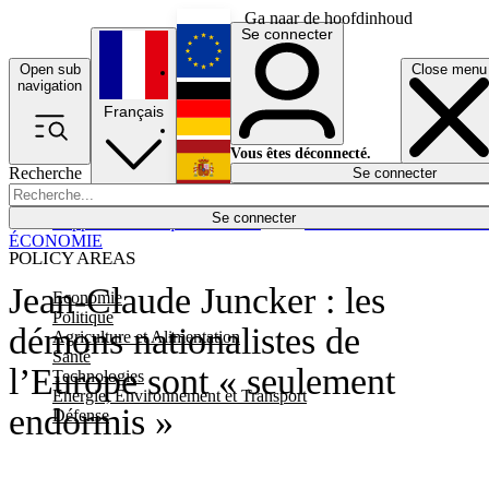
Ga naar de hoofdinhoud
Se connecter
Open sub
Close menu
English
navigation
Français
Deutsch
Vous êtes déconnecté.
Recherche
Se connecter
Español
Lumières éteintes
Se connecter
Rapporteur
Politique
Économie
Newsletters
Evénements
Em
ÉCONOMIE
POLICY AREAS
Jean-Claude Juncker : les
Economie
Politique
démons nationalistes de
Agriculture et Alimentation
Santé
l’Europe sont « seulement
Technologies
Energie, Environnement et Transport
endormis »
Défense