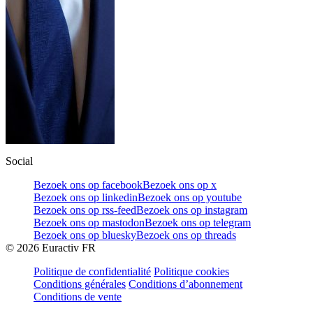
Social
Bezoek ons op facebook
Bezoek ons op x
Bezoek ons op linkedin
Bezoek ons op youtube
Bezoek ons op rss-feed
Bezoek ons op instagram
Bezoek ons op mastodon
Bezoek ons op telegram
Bezoek ons op bluesky
Bezoek ons op threads
©
2026
Euractiv FR
Politique de confidentialité
Politique cookies
Conditions générales
Conditions d’abonnement
Conditions de vente