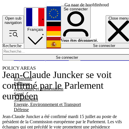
Ga naar de hoofdinhoud
Se connecter
Open sub
Close menu
English
navigation
Français
Deutsch
Vous êtes déconnecté.
Recherche
Se connecter
Español
Lumières éteintes
Se connecter
Rapporteur
Politique
Économie
Newsletters
Evénements
Em
POLICY AREAS
Jean-Claude Juncker se voit
Economie
confirmé par le Parlement
Politique
Agriculture et Alimentation
européen
Santé
Technologies
Energie, Environnement et Transport
Défense
Jean-Claude Juncker a été confirmé mardi 15 juillet au poste de
président de la Commission européenne par le Parlement. Les vifs
échanges qui ont précédé le vote promettent une présidence