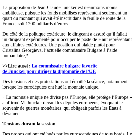
La proposition de Jean-Claude Juncker est néanmoins moins
ambitieuse, puisque les fonds mobilisés représentent seulement un
quart du montant qui avait été inscrit dans la feuille de route de la
France, soit 1200 milliards d’euros.
Du côté de la politique extérieure, le dirigeant a assuré qu’il fallait
un dirigeant expérimenté pour occuper le poste de Haut représentant
aux affaires extérieures. Une position qui plaide plutôt pour
Cristalina Georgieva, l’actuelle commissaire Bulgare à l’aide
humanitaire,?
>>Lire aussi :
La commissaire bulgare favorite
de Juncker pour diriger la diplomatie de l’UE
Des tensions et des protestations ont émaillé la séance, notamment
lorsque les eurodéputés ont hué la monnaie unique.
« La monnaie unique ne divise pas l’Europe, elle protège l’Europe »
a affirmé M. Juncker devant les députés européens, évoquant le
souvenir de guerres monétaires qui obligeait parfois les Etats à
dévaluer.
Tensions durant la session
Des propos qui ont été hués par les eurosceptiques de tous bords. Le