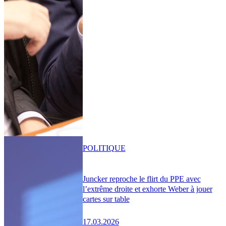
POLITIQUE
Juncker reproche le flirt du PPE avec
l’extrême droite et exhorte Weber à jouer
cartes sur table
17.03.2026