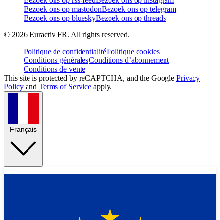
Bezoek ons op rss-feed
Bezoek ons op instagram
Bezoek ons op mastodon
Bezoek ons op telegram
Bezoek ons op bluesky
Bezoek ons op threads
©
2026
Euractiv FR. All rights reserved.
Politique de confidentialité
Politique cookies
Conditions générales
Conditions d’abonnement
Conditions de vente
This site is protected by reCAPTCHA, and the Google
Privacy
Policy
and
Terms of Service
apply.
Français