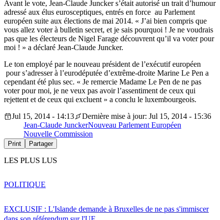
Avant le vote, Jean-Claude Juncker s’était autorisé un trait d’humour
adressé aux élus eurosceptiques, entrés en force au Parlement
européen suite aux élections de mai 2014. « J’ai bien compris que
vous allez voter à bulletin secret, et je sais pourquoi ! Je ne voudrais
pas que les électeurs de Nigel Farage découvrent qu’il va voter pour
moi ! » a déclaré Jean-Claude Juncker.
Le ton employé par le nouveau président de l’exécutif européen
pour s’adresser à l’eurodéputée d’extrême-droite Marine Le Pen a
cependant été plus sec. « Je remercie Madame Le Pen de ne pas
voter pour moi, je ne veux pas avoir l’assentiment de ceux qui
rejettent et de ceux qui excluent » a conclu le luxembourgeois.
Jul 15, 2014 - 14:13
Dernière mise à jour: Jul 15, 2014 - 15:36
Jean-Claude Juncker
Nouveau Parlement Européen
Nouvelle Commission
Print
Partager
LES PLUS LUS
POLITIQUE
EXCLUSIF : L'Islande demande à Bruxelles de ne pas s'immiscer
dans son référendum sur l'UE