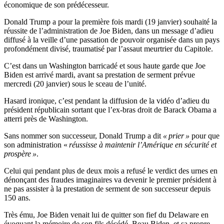
économique de son prédécesseur.
Donald Trump a pour la première fois mardi (19 janvier) souhaité la
réussite de l’administration de Joe Biden, dans un message d’adieu
diffusé à la veille d’une passation de pouvoir organisée dans un pays
profondément divisé, traumatisé par l’assaut meurtrier du Capitole.
C’est dans un Washington barricadé et sous haute garde que Joe
Biden est arrivé mardi, avant sa prestation de serment prévue
mercredi (20 janvier) sous le sceau de l’unité.
Hasard ironique, c’est pendant la diffusion de la vidéo d’adieu du
président républicain sortant que l’ex-bras droit de Barack Obama a
atterri près de Washington.
Sans nommer son successeur, Donald Trump a dit
« prier »
pour que
son administration «
réussisse à maintenir l’Amérique en sécurité et
prospère »
.
Celui qui pendant plus de deux mois a refusé le verdict des urnes en
dénonçant des fraudes imaginaires va devenir le premier président à
ne pas assister à la prestation de serment de son successeur depuis
150 ans.
Très ému, Joe Biden venait lui de quitter son fief du Delaware en
évoquant la mémoire de son fils décédé, Beau Biden, et sa propre