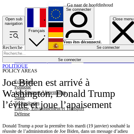
Ga naar de hoofdinhoud
Se connecter
Open sub
Close menu
English
navigation
Français
Deutsch
Vous êtes déconnecté.
Recherche
Se connecter
Español
Lumières éteintes
Se connecter
Rapporteur
Politique
Économie
Newsletters
Evénements
Em
POLITIQUE
POLICY AREAS
Joe Biden est arrivé à
Economie
Politique
Washington, Donald Trump
Agriculture et Alimentation
Santé
l’évite et joue l’apaisement
Technologies
Energie, Environnement et Transport
Défense
Donald Trump a pour la première fois mardi (19 janvier) souhaité la
réussite de l’administration de Joe Biden, dans un message d’adieu