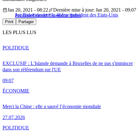
Jan 20, 2021 - 08:22
Dernière mise à jour: Jan 20, 2021 - 09:07
Joe Biden devient le 46ème président des Etats-Unis
Politique
Donald Trump
Joe Biden
Print
Partager
LES PLUS LUS
POLITIQUE
EXCLUSIF : L'Islande demande à Bruxelles de ne pas s'immiscer
dans son référendum sur l'UE
09:07
ÉCONOMIE
Merci la Chine : elle a sauvé l’économie mondiale
27.07.2026
POLITIQUE