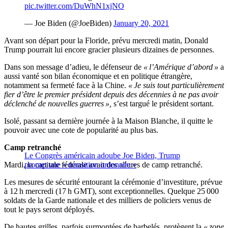
pic.twitter.com/DuWhN1xjNO
— Joe Biden (@JoeBiden)
January 20, 2021
Avant son départ pour la Floride, prévu mercredi matin, Donald
Trump pourrait lui encore gracier plusieurs dizaines de personnes.
Dans son message d’adieu, le défenseur de
« l’Amérique d’abord »
a
aussi vanté son bilan économique et en politique étrangère,
notamment sa fermeté face à la Chine.
« Je suis tout particulièrement
fier d’être le premier président depuis des décennies à ne pas avoir
déclenché de nouvelles guerres »,
s’est targué le président sortant.
Isolé, passant sa dernière journée à la Maison Blanche, il quitte le
pouvoir avec une cote de popularité au plus bas.
Camp retranché
Le Congrès américain adoube Joe Biden, Trump
Mardi, la capitale fédérale avait des allures de camp retranché.
promet une « transition ordonnée »
Les mesures de sécurité entourant la cérémonie d’investiture, prévue
à 12 h mercredi (17 h GMT), sont exceptionnelles. Quelque 25 000
soldats de la Garde nationale et des milliers de policiers venus de
tout le pays seront déployés.
De hautes grilles, parfois surmontées de barbelés, protègent la
« zone