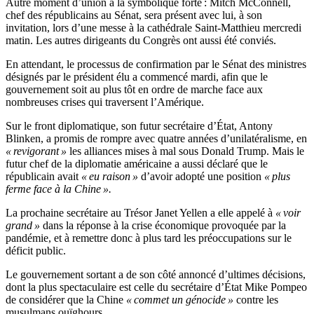
Autre moment d’union à la symbolique forte : Mitch McConnell,
chef des républicains au Sénat, sera présent avec lui, à son
invitation, lors d’une messe à la cathédrale Saint-Matthieu mercredi
matin. Les autres dirigeants du Congrès ont aussi été conviés.
En attendant, le processus de confirmation par le Sénat des ministres
désignés par le président élu a commencé mardi, afin que le
gouvernement soit au plus tôt en ordre de marche face aux
nombreuses crises qui traversent l’Amérique.
Sur le front diplomatique, son futur secrétaire d’État, Antony
Blinken, a promis de rompre avec quatre années d’unilatéralisme, en
« revigorant »
les alliances mises à mal sous Donald Trump. Mais le
futur chef de la diplomatie américaine a aussi déclaré que le
républicain avait
« eu raison »
d’avoir adopté une position
« plus
ferme face à la Chine ».
La prochaine secrétaire au Trésor Janet Yellen a elle appelé à
« voir
grand »
dans la réponse à la crise économique provoquée par la
pandémie, et à remettre donc à plus tard les préoccupations sur le
déficit public.
Le gouvernement sortant a de son côté annoncé d’ultimes décisions,
dont la plus spectaculaire est celle du secrétaire d’État Mike Pompeo
de considérer que la Chine
« commet un génocide »
contre les
musulmans ouïghours.