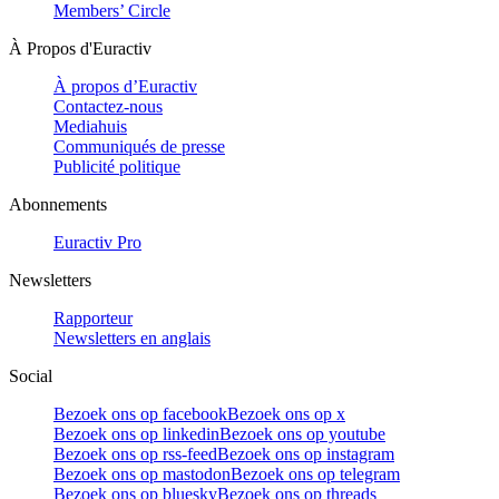
Members’ Circle
À Propos d'Euractiv
À propos d’Euractiv
Contactez-nous
Mediahuis
Communiqués de presse
Publicité politique
Abonnements
Euractiv Pro
Newsletters
Rapporteur
Newsletters en anglais
Social
Bezoek ons op facebook
Bezoek ons op x
Bezoek ons op linkedin
Bezoek ons op youtube
Bezoek ons op rss-feed
Bezoek ons op instagram
Bezoek ons op mastodon
Bezoek ons op telegram
Bezoek ons op bluesky
Bezoek ons op threads