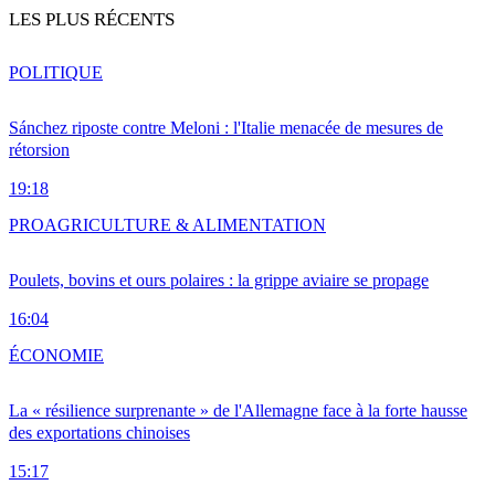
LES PLUS RÉCENTS
POLITIQUE
Sánchez riposte contre Meloni : l'Italie menacée de mesures de
rétorsion
19:18
PRO
AGRICULTURE & ALIMENTATION
Poulets, bovins et ours polaires : la grippe aviaire se propage
16:04
ÉCONOMIE
La « résilience surprenante » de l'Allemagne face à la forte hausse
des exportations chinoises
15:17