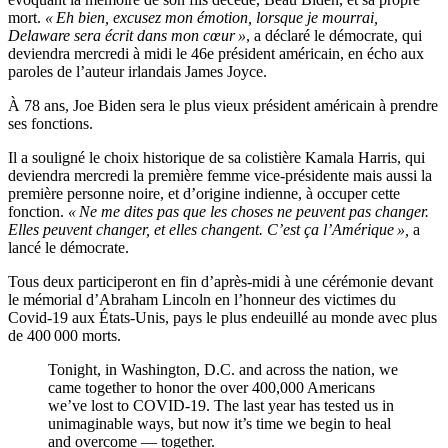
mort.
« Eh bien, excusez mon émotion, lorsque je mourrai,
Delaware sera écrit dans mon cœur »
, a déclaré le démocrate, qui
deviendra mercredi à midi le 46e président américain, en écho aux
paroles de l’auteur irlandais James Joyce.
À 78 ans, Joe Biden sera le plus vieux président américain à prendre
ses fonctions.
Il a souligné le choix historique de sa colistière Kamala Harris, qui
deviendra mercredi la première femme vice-présidente mais aussi la
première personne noire, et d’origine indienne, à occuper cette
fonction.
« Ne me dites pas que les choses ne peuvent pas changer.
Elles peuvent changer, et elles changent. C’est ça l’Amérique »,
a
lancé le démocrate.
Tous deux participeront en fin d’après-midi à une cérémonie devant
le mémorial d’Abraham Lincoln en l’honneur des victimes du
Covid-19 aux États-Unis, pays le plus endeuillé au monde avec plus
de 400 000 morts.
Tonight, in Washington, D.C. and across the nation, we
came together to honor the over 400,000 Americans
we’ve lost to COVID-19. The last year has tested us in
unimaginable ways, but now it’s time we begin to heal
and overcome — together.