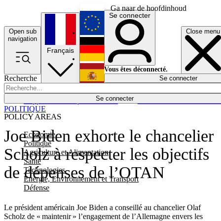
Ga naar de hoofdinhoud
Se connecter
Open sub
Close menu
English
navigation
Français
Deutsch
Vous êtes déconnecté.
Recherche
Se connecter
Español
Lumières éteintes
Se connecter
Rapporteur
Politique
Économie
Newsletters
Evénements
Em
POLITIQUE
POLICY AREAS
Joe Biden exhorte le chancelier
Economie
Politique
Scholz à respecter les objectifs
Agriculture et Alimentation
Santé
de dépenses de l’OTAN
Technologies
Energie, Environnement et Transport
Défense
Le président américain Joe Biden a conseillé au chancelier Olaf
Scholz de « maintenir » l’engagement de l’Allemagne envers les