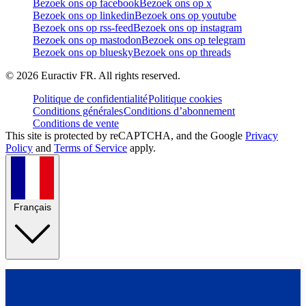
Bezoek ons op facebook
Bezoek ons op x
Bezoek ons op linkedin
Bezoek ons op youtube
Bezoek ons op rss-feed
Bezoek ons op instagram
Bezoek ons op mastodon
Bezoek ons op telegram
Bezoek ons op bluesky
Bezoek ons op threads
©
2026
Euractiv FR. All rights reserved.
Politique de confidentialité
Politique cookies
Conditions générales
Conditions d’abonnement
Conditions de vente
This site is protected by reCAPTCHA, and the Google
Privacy
Policy
and
Terms of Service
apply.
Français