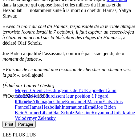
dans la guerre qui oppose Israël et les milices du Hamas et du
Hezbollah — notamment suite à la mort du chef du Hamas, Yahya
Sinwar.
« Avec la mort du chef du Hamas, responsable de la terrible attaque
terroriste [contre Israël le 7 octobre], il faut espérer un cessez-le-feu
à Gaza et un accord sur la libération des otages du Hamas »
, a
déclaré Olaf Scholz.
Joe Biden a qualifié l’assassinat, confirmé par Israël jeudi, de
«
moment de justice ».
« Faisons de ce moment une occasion de chercher un chemin vers
la paix »
, a-t-il ajouté.
[Édité par Laurent Geslin]
Moyen-Orient : les dirigeants de l’UE appellent à un
Oct 18, 2024 - 16:39
cessez-le-feu et durcissent leur position à l’égard
d’Israël
Politique
Allemagne
Chine
Emmanuel Macron
États-Unis
France
Hamas
Hezbollah
International
Israël
Joe Biden
Keir Starmer
Liban
Olaf Scholz
Palestine
Royaume-Uni
Ukraine
Volodymyr Zelensky
Print
Partager
LES PLUS LUS