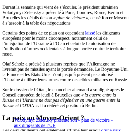
Durant la semaine qui vient de s’écouler, le président ukrainien
Volodymyr Zelensky a présenté à Paris, Londres, Rome, Berlin et
Bruxelles les détails de son
« plan de victoire »
, censé forcer Moscou
à s’asseoir à la table des négociations.
Certains des points de ce plan ont cependant
laissé
les dirigeants
européens pour le moins circonspect, notamment celui de
l’intégration de l’Ukraine à l’Otan et celui de l’autorisation de
l’utilisation d’armes occidentales à longue portée contre le territoire
russe.
Olaf Scholz a précisé à plusieurs reprises que l’Allemagne ne
livrerait pas de missiles ayant la portée demandée. Le Royaume-Uni,
la France et les États-Unis n’ont jusqu’à présent pas autorisé
l’Ukraine à utiliser leurs armes contre des cibles militaires en Russie.
Sur le dossier de l’Otan, le chancelier allemand a souligné après le
Conseil européen de jeudi à Bruxelles que
« la guerre entre la
Russie et l’Ukraine ne doit pas dégénérer en une guerre entre la
Russie et l’OTAN »
. Il a réitéré cet position à Berlin.
La paix au Moyen-Orient ?
Volodymyr Zelensky présente son « plan de victoire »
aux dirigeants de l’UE
Les deux dirigeants ont également affirmé leur espoir
d’une paix