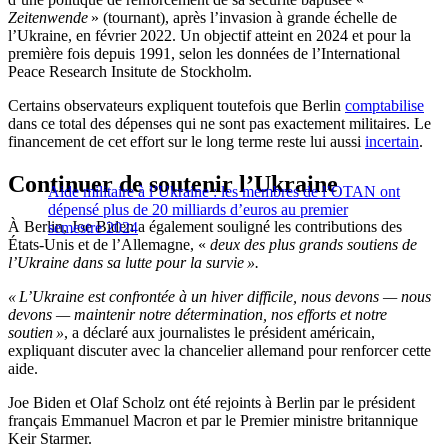
Zeitenwende
» (tournant), après l’invasion à grande échelle de
l’Ukraine, en février 2022. Un objectif atteint en 2024 et pour la
première fois depuis 1991, selon les données de l’International
Peace Research Insitute de Stockholm.
Certains observateurs expliquent toutefois que Berlin
comptabilise
dans ce total des dépenses qui ne sont pas exactement militaires. Le
financement de cet effort sur le long terme reste lui aussi
incertain
.
Continuer de soutenir l’Ukraine
Aide militaire à l’Ukraine : les membres de l’OTAN ont
dépensé plus de 20 milliards d’euros au premier
À Berlin, Joe Biden a également souligné les contributions des
semestre 2024
États-Unis et de l’Allemagne, «
deux des plus grands soutiens de
l’Ukraine dans sa lutte pour la survie ».
« L’Ukraine est confrontée à un hiver difficile, nous devons — nous
devons — maintenir notre détermination, nos efforts et notre
soutien »
, a déclaré aux journalistes le président américain,
expliquant discuter avec la chancelier allemand pour renforcer cette
aide.
Joe Biden et Olaf Scholz ont été rejoints à Berlin par le président
français Emmanuel Macron et par le Premier ministre britannique
Keir Starmer.