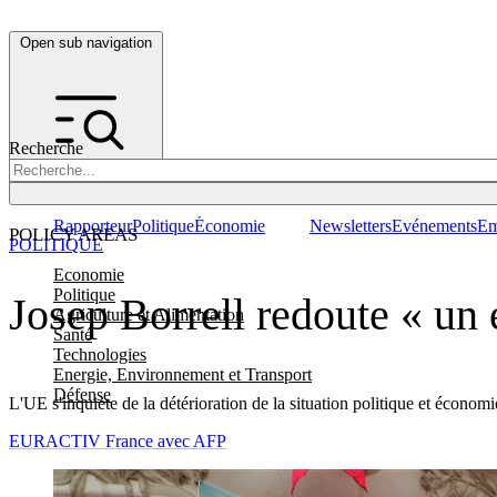
Open sub navigation
Recherche
Rapporteur
Politique
Économie
Newsletters
Evénements
Em
POLICY AREAS
POLITIQUE
Economie
Politique
Josep Borrell redoute « un 
Agriculture et Alimentation
Santé
Technologies
Energie, Environnement et Transport
Défense
L'UE s'inquiète de la détérioration de la situation politique et écono
EURACTIV France avec AFP