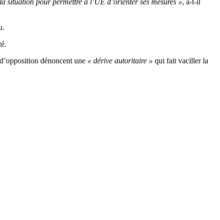
la situation pour permettre à l’UE d’orienter ses mesures »
, a-t-il
u.
té.
is d’opposition dénoncent une
« dérive autoritaire »
qui fait vaciller la