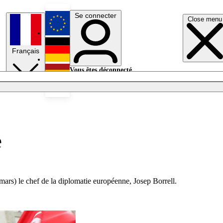
Se connecter
Close menu
English
Français
Deutsch
Vous êtes déconnecté.
Se connecter
Español
Lumières éteintes
e
 mars) le chef de la diplomatie européenne, Josep Borrell.