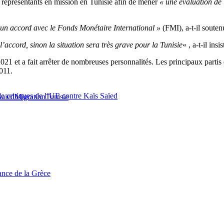
 représentants en mission en Tunisie afin de mener
« une évaluation de 
un accord avec le Fonds Monétaire International »
(FMI), a-t-il souten
’accord, sinon la situation sera très grave pour la Tunisie
« , a-t-il insis
t 2021 et a fait arrêter de nombreuses personnalités. Les principaux part
011.
 de critiques de l’UE contre Kaïs Saïed
Saied
Migration
Tunisie
tance de la Grèce