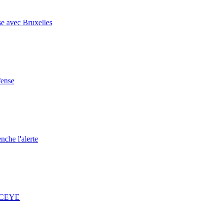
se avec Bruxelles
fense
nche l'alerte
 ICEYE