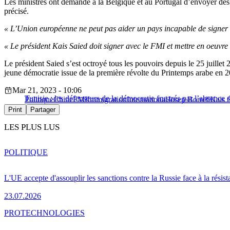
Les ministres ont demandé à la Belgique et au Portugal d’envoyer des
précisé.
« L’Union européenne ne peut pas aider un pays incapable de signer 
« Le président Kais Saied doit signer avec le FMI et mettre en oeuvre l
Le président Saied s’est octroyé tous les pouvoirs depuis le 25 juille
jeune démocratie issue de la première révolte du Printemps arabe en 2
Mar 21, 2023 - 10:06
Tunisie : les défenseurs de la démocratie frustrés par l’absence
Politique
Chine
FMI
Immigration
International
Josep Borrell
Kais 
Print
Partager
LES PLUS LUS
POLITIQUE
L'UE accepte d'assouplir les sanctions contre la Russie face à la résis
23.07.2026
PRO
TECHNOLOGIES