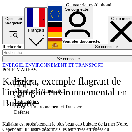
Ga naar de hoofdinhoud
Se connecter
Open sub
Close menu
English
navigation
Français
Deutsch
Vous êtes déconnecté.
Recherche
Se connecter
Español
Lumières éteintes
Se connecter
Rapporteur
Politique
Économie
Newsletters
Evénements
Em
ENERGIE, ENVIRONNEMENT ET TRANSPORT
POLICY AREAS
Kaliakra, exemple flagrant de
Economie
Politique
l'imbroglio environnemental en
Agriculture et Alimentation
Santé
Bulgarie
Technologies
Energie, Environnement et Transport
Défense
Kaliakra est probablement le plus beau cap bulgare de la mer Noire.
Cependant, il illustre désormais les tentatives effrénées du