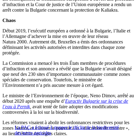
d’infraction et la Cour de justice de l’Union européenne a rendu un
arrêt contre la Bulgarie concernant la protection de Kaliakra.
Chaos
Début 2019, l’exécutif européen a ordonné à la Bulgarie, l’Italie et
l’Allemagne d’achever la mise en œuvre de leur réseau
Natura 2000. Autrement dit, Bruxelles a émis des ordonnances
définissant les activités autorisées et interdites dans chaque zone
protégée.
La Commission a menacé les trois États membres de procédures
d’infraction et son annonce a révélé que la Bulgarie n’avait désigné
que neuf des 230 sites d’importance communautaire comme zones
spéciales de conservation. Toutefois, le ministère de
l’Environnement n’a pris aucune mesure à cet égard.
Le ministre de l’Environnement de l’époque, Neno Dimov, arrêté au
début 2020 après une enquête d’
Euractiv Bulgarie sur la crise de
l’eau à Pernik
,
avait tenté de faire adopter des modifications
controversées à la loi sur la biodiversité.
Les réformes visaient à abolir les ordonnances restrictives pour les
La PAC a échoué à stopper le déclin de la biodiversité
zones Natura, et à laisser le pouvoir à la « discrétion du ministre »,
des terres agricoles
au lieu d’établir des règles claires.