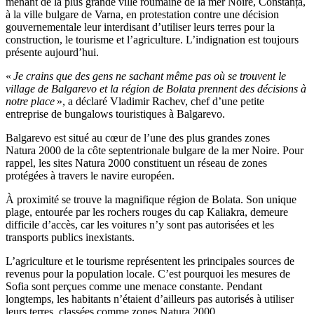
menant de la plus grande ville roumaine de la mer Noire, Constanța,
à la ville bulgare de Varna, en protestation contre une décision
gouvernementale leur interdisant d’utiliser leurs terres pour la
construction, le tourisme et l’agriculture. L’indignation est toujours
présente aujourd’hui.
«
Je crains que des gens ne sachant même pas où se trouvent le
village de Balgarevo et la région de Bolata prennent des décisions à
notre place
», a déclaré Vladimir Rachev, chef d’une petite
entreprise de bungalows touristiques à Balgarevo.
Balgarevo est situé au cœur de l’une des plus grandes zones
Natura 2000 de la côte septentrionale bulgare de la mer Noire. Pour
rappel, les sites Natura 2000 constituent un réseau de zones
protégées à travers le navire européen.
À proximité se trouve la magnifique région de Bolata. Son unique
plage, entourée par les rochers rouges du cap Kaliakra, demeure
difficile d’accès, car les voitures n’y sont pas autorisées et les
transports publics inexistants.
L’agriculture et le tourisme représentent les principales sources de
revenus pour la population locale. C’est pourquoi les mesures de
Sofia sont perçues comme une menace constante. Pendant
longtemps, les habitants n’étaient d’ailleurs pas autorisés à utiliser
leurs terres, classées comme zones Natura 2000.