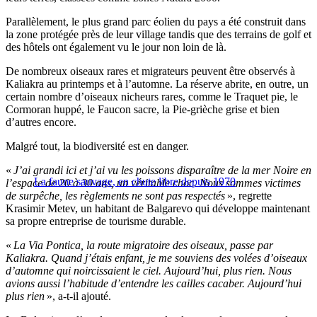
Parallèlement, le plus grand parc éolien du pays a été construit dans
la zone protégée près de leur village tandis que des terrains de golf et
des hôtels ont également vu le jour non loin de là.
De nombreux oiseaux rares et migrateurs peuvent être observés à
Kaliakra au printemps et à l’automne. La réserve abrite, en outre, un
certain nombre d’oiseaux nicheurs rares, comme le Traquet pie, le
Cormoran huppé, le Faucon sacre, la Pie-grièche grise et bien
d’autres encore.
Malgré tout, la biodiversité est en danger.
«
J’ai grandi ici et j’ai vu les poissons disparaître de la mer Noire en
La faune sauvage, en chute libre depuis 1970
l’espace de 20 à 30 ans, un véritable choc. Nous sommes victimes
de surpêche, les règlements ne sont pas respectés
», regrette
Krasimir Metev, un habitant de Balgarevo qui développe maintenant
sa propre entreprise de tourisme durable.
«
La Via Pontica, la route migratoire des oiseaux, passe par
Kaliakra. Quand j’étais enfant, je me souviens des volées d’oiseaux
d’automne qui noircissaient le ciel. Aujourd’hui, plus rien. Nous
avions aussi l’habitude d’entendre les cailles cacaber. Aujourd’hui
plus rien
», a-t-il ajouté.