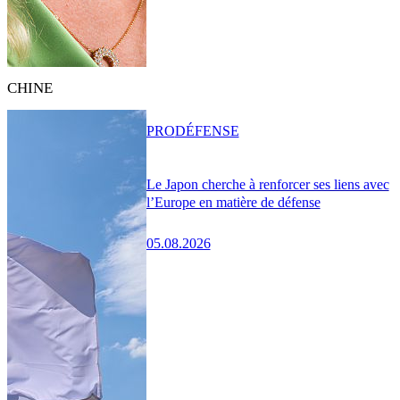
CHINE
PRO
DÉFENSE
Le Japon cherche à renforcer ses liens avec
l’Europe en matière de défense
05.08.2026