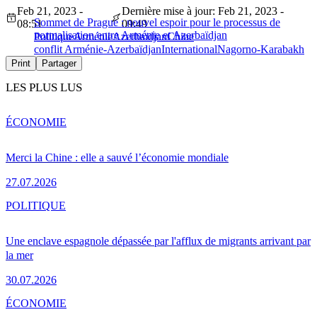
Feb 21, 2023 -
Dernière mise à jour: Feb 21, 2023 -
Sommet de Prague : nouvel espoir pour le processus de
08:51
09:49
normalisation entre Arménie et Azerbaïdjan
Politique
Arménie
Azerbaïdjan
Chine
conflit Arménie-Azerbaïdjan
International
Nagorno-Karabakh
Print
Partager
LES PLUS LUS
ÉCONOMIE
Merci la Chine : elle a sauvé l’économie mondiale
27.07.2026
POLITIQUE
Une enclave espagnole dépassée par l'afflux de migrants arrivant par
la mer
30.07.2026
ÉCONOMIE