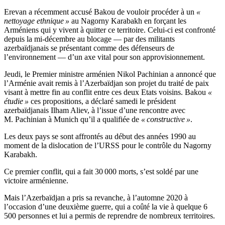
Erevan a récemment accusé Bakou de vouloir procéder à un
«
nettoyage ethnique »
au Nagorny Karabakh en forçant les
Arméniens qui y vivent à quitter ce territoire. Celui-ci est confronté
depuis la mi-décembre au blocage — par des militants
azerbaïdjanais se présentant comme des défenseurs de
l’environnement — d’un axe vital pour son approvisionnement.
Jeudi, le Premier ministre arménien Nikol Pachinian a annoncé que
l’Arménie avait remis à l’Azerbaïdjan son projet du traité de paix
visant à mettre fin au conflit entre ces deux Etats voisins. Bakou
«
étudie »
ces propositions, a déclaré samedi le président
azerbaïdjanais Ilham Aliev, à l’issue d’une rencontre avec
M. Pachinian à Munich qu’il a qualifiée de
« constructive »
.
Les deux pays se sont affrontés au début des années 1990 au
moment de la dislocation de l’URSS pour le contrôle du Nagorny
Karabakh.
Ce premier conflit, qui a fait 30 000 morts, s’est soldé par une
victoire arménienne.
Mais l’Azerbaïdjan a pris sa revanche, à l’automne 2020 à
l’occasion d’une deuxième guerre, qui a coûté la vie à quelque 6
500 personnes et lui a permis de reprendre de nombreux territoires.