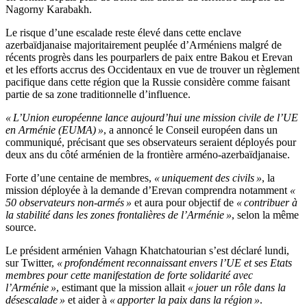
Nagorny Karabakh.
Le risque d’une escalade reste élevé dans cette enclave
azerbaïdjanaise majoritairement peuplée d’Arméniens malgré de
récents progrès dans les pourparlers de paix entre Bakou et Erevan
et les efforts accrus des Occidentaux en vue de trouver un règlement
pacifique dans cette région que la Russie considère comme faisant
partie de sa zone traditionnelle d’influence.
« L’Union européenne lance aujourd’hui une mission civile de l’UE
en Arménie (EUMA) »
, a annoncé le Conseil européen dans un
communiqué, précisant que ses observateurs seraient déployés pour
deux ans du côté arménien de la frontière arméno-azerbaïdjanaise.
Forte d’une centaine de membres,
« uniquement des civils »
, la
mission déployée à la demande d’Erevan comprendra notamment
«
50 observateurs non-armés »
et aura pour objectif de
« contribuer à
la stabilité dans les zones frontalières de l’Arménie »
, selon la même
source.
Le président arménien Vahagn Khatchatourian s’est déclaré lundi,
sur Twitter,
« profondément reconnaissant envers l’UE et ses Etats
membres pour cette manifestation de forte solidarité avec
l’Arménie »
, estimant que la mission allait
« jouer un rôle dans la
désescalade »
et aider à
« apporter la paix dans la région »
.