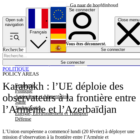
Ga naar de hoofdinhoud
Se connecter
Open sub
Close menu
English
navigation
Français
Deutsch
Vous êtes déconnecté.
Recherche
Se connecter
Español
Lumières éteintes
Se connecter
Rapporteur
Politique
Économie
Newsletters
Evénements
Em
POLITIQUE
POLICY AREAS
Karabakh : l’UE déploie des
Economie
Politique
observateurs à la frontière entre
Agriculture et Alimentation
Santé
l’Arménie et l’Azerbaïdjan
Technologies
Energie, Environnement et Transport
Défense
L’Union européenne a commencé lundi (20 février) à déployer une
mission d’observation à la frontière entre l’Arménie et