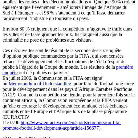
publics, les routes et les télécommunications ». Quelque 90% croient
également que l’évènement « améliorera l’image de l’Afrique du
Sud à l’étranger », et 96 % s’attendent à ce qu’il fasse démarrer
radicalement l’industrie du tourisme du pays.
Environ 60 % craignent que la compétition n’aggrave le trafic dans
les villes et ne fasse grimper les prix. Ils craignent aussi que la
criminalité ne pose de problèmes aux visiteurs.
Ces découvertes sont le résultat de la seconde des six enquête
d’opinion publique commandées par la FIFA, qui sont censées
retracer le développement et les fluctuations de l’état d’esprit du
public à l’égard de la Coupe du monde. Les résultats de la
première
enquête
ont été publiés en janvier.
En juillet 2006, la Commission et la FIFA ont signé
un
Memorandum of Understanding
pour faire du football une force
pour le développement dans les pays d’Afrique-Caraïbes-Pacifique
(ACP). Comme la compétition se tiendra pour la première fois sur le
continent africain, la Commission européenne et la FIFA veulent
qu’elle encourage le développement économique et les échanges
culturels entre l’Europe et l’Afrique lors de la phase préparatoire
(EURACTIV
11/07/06
http://www.euractiv.com/en/sports/commission-fifa-
promote-football-development-acp/article-156677
).