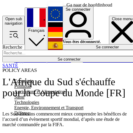
Ga naar de hoofdinhoud
Se connecter
Open sub
Close menu
English
navigation
Français
Deutsch
Vous êtes déconnecté.
Recherche
Se connecter
Español
Lumières éteintes
Se connecter
Rapporteur
Politique
Économie
Newsletters
Evénements
Em
SANTÉ
POLICY AREAS
L'Afrique du Sud s'échauffe
Economie
Politique
pour la Coupe du Monde [FR]
Agriculture et Alimentation
Santé
Technologies
Energie, Environnement et Transport
Défense
Les Sud-africains commencent mieux comprendre les bénéfices de
l’accueil d’un évènement sportif mondial, d’après une étude de
marché commandée par la FIFA.