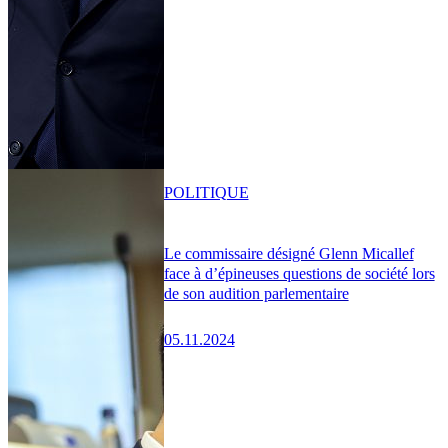
POLITIQUE
Le commissaire désigné Glenn Micallef
face à d’épineuses questions de société lors
de son audition parlementaire
05.11.2024