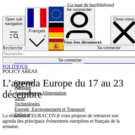
Ga naar de hoofdinhoud
Se connecter
Open sub
Close menu
English
navigation
Français
Deutsch
Vous êtes déconnecté.
Recherche
Se connecter
Español
Lumières éteintes
Se connecter
Rapporteur
Politique
Économie
Newsletters
Evénements
Em
POLITIQUE
POLICY AREAS
L’agenda Europe du 17 au 23
Economie
Politique
décembre
Agriculture et Alimentation
Santé
Technologies
Energie, Environnement et Transport
Défense
La rédaction d’EURACTIV.fr vous propose de retrouver son
agenda des principaux évènements européens et français de la
semaine.