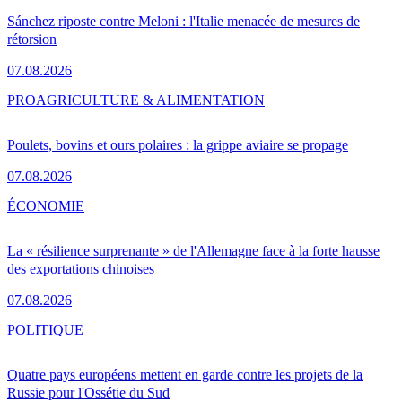
Sánchez riposte contre Meloni : l'Italie menacée de mesures de
rétorsion
07.08.2026
PRO
AGRICULTURE & ALIMENTATION
Poulets, bovins et ours polaires : la grippe aviaire se propage
07.08.2026
ÉCONOMIE
La « résilience surprenante » de l'Allemagne face à la forte hausse
des exportations chinoises
07.08.2026
POLITIQUE
Quatre pays européens mettent en garde contre les projets de la
Russie pour l'Ossétie du Sud