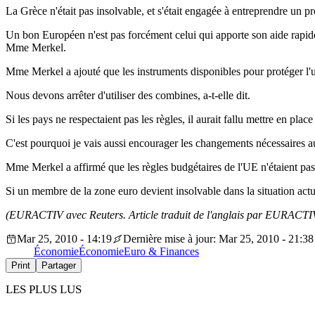
La Grèce n'était pas insolvable, et s'était engagée à entreprendre un
Un bon Européen n'est pas forcément celui qui apporte son aide rapidemen
Mme Merkel.
Mme Merkel a ajouté que les instruments disponibles pour protéger l'un
Nous devons arrêter d'utiliser des combines, a-t-elle dit.
Si les pays ne respectaient pas les règles, il aurait fallu mettre en pl
C'est pourquoi je vais aussi encourager les changements nécessaires au
Mme Merkel a affirmé que les règles budgétaires de l'UE n'étaient pas
Si un membre de la zone euro devient insolvable dans la situation actue
(EURACTIV avec Reuters. Article traduit de l'anglais par EURACTIV
Mar 25, 2010 - 14:19
Dernière mise à jour: Mar 25, 2010 - 21:38
Économie
Économie
Euro & Finances
Print
Partager
LES PLUS LUS