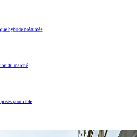
taque hybride présumée
ation du marché
prises pour cible