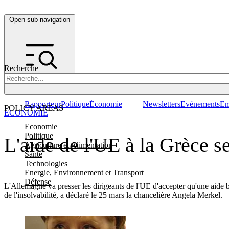
Open sub navigation
Recherche
Rapporteur
Politique
Économie
Newsletters
Evénements
Em
POLICY AREAS
ÉCONOMIE
Economie
Politique
L'aide de l'UE à la Grèce s
Agriculture et Alimentation
Santé
Technologies
Energie, Environnement et Transport
Défense
L'Allemagne va presser les dirigeants de l'UE d'accepter qu'une aide bil
de l'insolvabilité, a déclaré le 25 mars la chancelière Angela Merkel.