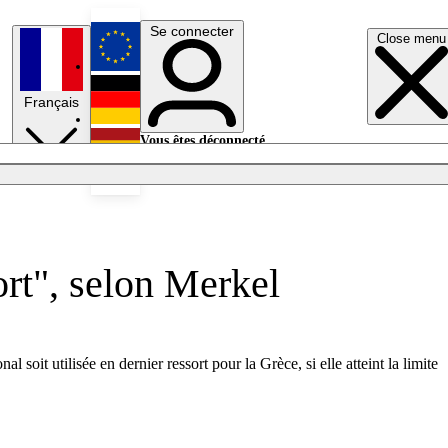
Se connecter
Close menu
English
Français
Deutsch
Vous êtes déconnecté.
Se connecter
Español
Lumières éteintes
ort", selon Merkel
oit utilisée en dernier ressort pour la Grèce, si elle atteint la limite