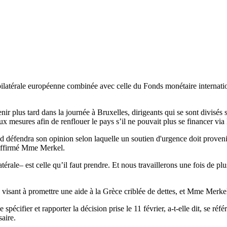
atérale européenne combinée avec celle du Fonds monétaire international s
r plus tard dans la journée à Bruxelles, dirigeants qui se sont divisés s
x mesures afin de renflouer le pays s’il ne pouvait plus se financer via
 défendra son opinion selon laquelle un soutien d'urgence doit proven
a affirmé Mme Merkel.
érale– est celle qu’il faut prendre. Et nous travaillerons une fois de plus
sant à promettre une aide à la Grèce criblée de dettes, et Mme Merkel a
e spécifier et rapporter la décision prise le 11 février, a-t-elle dit, se r
saire.