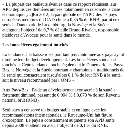
« La plupart des bailleurs évalués dans ce rapport réduisent leur
APD depuis ces dernières années notamment en raison de la crise
économique.[…]En 2012, la part globale de l’APD des 17 pays
européens membres du CAD chute à 0,35 % du RNB, parmi eux
seuls le Danemark, le Luxembourg, la Norvège et la Suède
atteignent l’objectif de 0,7 % détaille Bruno Rivalan, responsable
plaidoyer d’Avocats pour la santé dans le monde.
Les bons élèves également touchés
La tendance à la baisse n’est pourtant pas cantonnée aux pays ayant
diminué leur budget développement. Les bons élèves sont aussi
touchés. « Cette tendance touche également le Danemark, les Pays-
Bas, la Norvège et la Suède pourtant « champions » traditionnels de
la santé qui consacraient jusqu’alors 0,1 % de leur RNB à la santé,
soit le niveau recommandé par l’OMS ».
Aux Pays-Bas, l’aide au développement consacrée à la santé a
fortement diminué, passant de 0,094 % à 0,078 % de son Revenu
national brut (RNB).
Seul pays a conservé un budget stable et en ligne avec les
recommandations internationales, le Royaume-Uni fait figure
d’exception. Le pays a constamment augmenté son APD santé
depuis 2008 et atteint en 2011 l’objectif de 0,1 % du RNB.