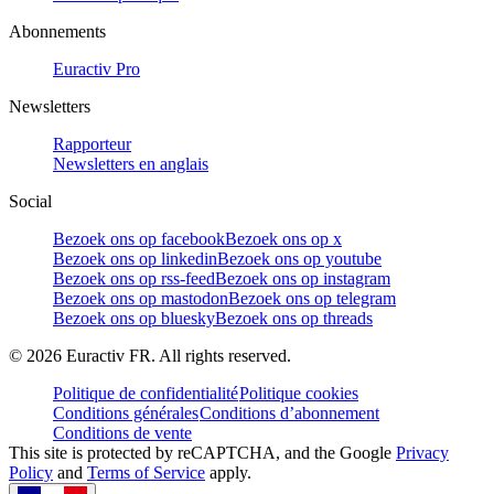
Abonnements
Euractiv Pro
Newsletters
Rapporteur
Newsletters en anglais
Social
Bezoek ons op facebook
Bezoek ons op x
Bezoek ons op linkedin
Bezoek ons op youtube
Bezoek ons op rss-feed
Bezoek ons op instagram
Bezoek ons op mastodon
Bezoek ons op telegram
Bezoek ons op bluesky
Bezoek ons op threads
©
2026
Euractiv FR. All rights reserved.
Politique de confidentialité
Politique cookies
Conditions générales
Conditions d’abonnement
Conditions de vente
This site is protected by reCAPTCHA, and the Google
Privacy
Policy
and
Terms of Service
apply.