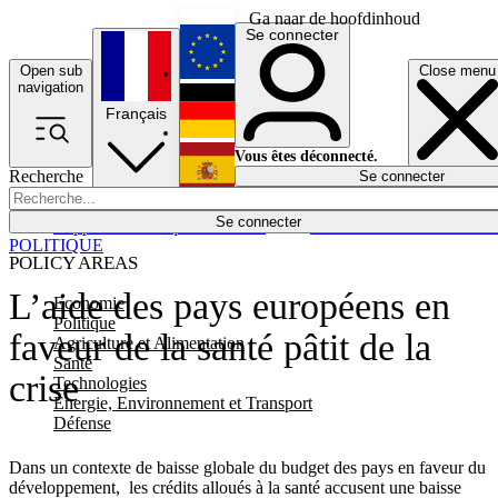
Ga naar de hoofdinhoud
Se connecter
Open sub
Close menu
English
navigation
Français
Deutsch
Vous êtes déconnecté.
Recherche
Se connecter
Español
Lumières éteintes
Se connecter
Rapporteur
Politique
Économie
Newsletters
Evénements
Em
POLITIQUE
POLICY AREAS
L’aide des pays européens en
Economie
Politique
faveur de la santé pâtit de la
Agriculture et Alimentation
Santé
crise
Technologies
Energie, Environnement et Transport
Défense
Dans un contexte de baisse globale du budget des pays en faveur du
développement, les crédits alloués à la santé accusent une baisse