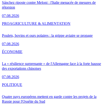
Sánchez riposte contre Meloni : l'Italie menacée de mesures de
rétorsion
07.08.2026
PRO
AGRICULTURE & ALIMENTATION
Poulets, bovins et ours polaires : la grippe aviaire se propage
07.08.2026
ÉCONOMIE
La « résilience surprenante » de l'Allemagne face à la forte hausse
des exportations chinoises
07.08.2026
POLITIQUE
Quatre pays européens mettent en garde contre les projets de la
Russie pour l'Ossétie du Sud