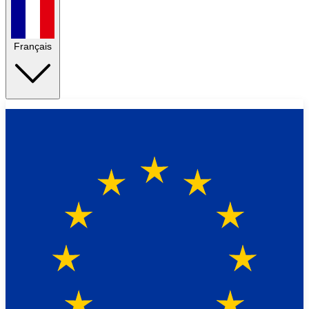
Français