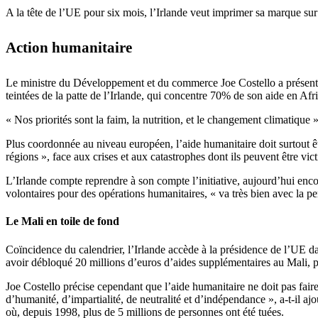
A la tête de l’UE pour six mois, l’Irlande veut imprimer sa marque su
Action humanitaire
Le ministre du Développement et du commerce Joe Costello a présenté l
teintées de la patte de l’Irlande, qui concentre 70% de son aide en Af
« Nos priorités sont la faim, la nutrition, et le changement climatique »
Plus coordonnée au niveau européen, l’aide humanitaire doit surtout êtr
régions », face aux crises et aux catastrophes dont ils peuvent être vi
L’Irlande compte reprendre à son compte l’initiative, aujourd’hui enco
volontaires pour des opérations humanitaires, « va très bien avec la p
Le Mali en toile de fond
Coïncidence du calendrier, l’Irlande accède à la présidence de l’UE d
avoir débloqué 20 millions d’euros d’aides supplémentaires au Mali, p
Joe Costello précise cependant que l’aide humanitaire ne doit pas faire
d’humanité, d’impartialité, de neutralité et d’indépendance », a-t-il 
où, depuis 1998, plus de 5 millions de personnes ont été tuées.