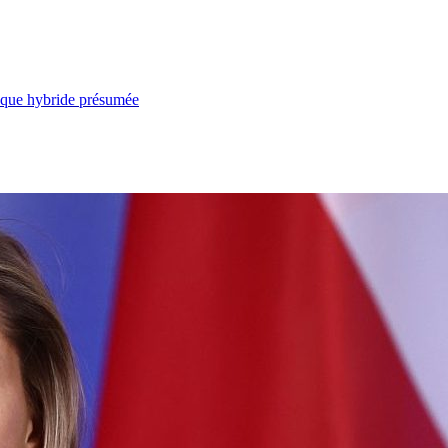
taque hybride présumée