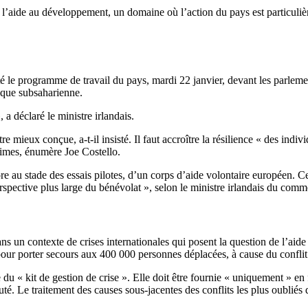
r l’aide au développement, un domaine où l’action du pays est particul
e programme de travail du pays, mardi 22 janvier, devant les parlement
rique subsaharienne.
, a déclaré le ministre irlandais.
e mieux conçue, a-t-il insisté. Il faut accroître la résilience « des indi
ctimes, énumère Joe Costello.
re au stade des essais pilotes, d’un corps d’aide volontaire européen. Ce
erspective plus large du bénévolat », selon le ministre irlandais du co
ans un contexte de crises internationales qui posent la question de l’
our porter secours aux 400 000 personnes déplacées, à cause du conflit
 du « kit de gestion de crise ». Elle doit être fournie « uniquement » e
ajouté. Le traitement des causes sous-jacentes des conflits les plus oub