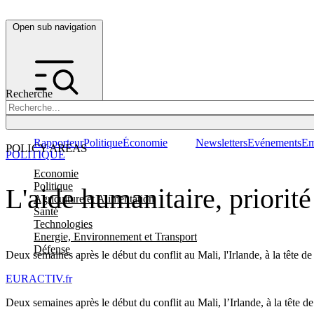
Open sub navigation
Recherche
Rapporteur
Politique
Économie
Newsletters
Evénements
Em
POLICY AREAS
POLITIQUE
Economie
Politique
L'aide humanitaire, priorité
Agriculture et Alimentation
Santé
Technologies
Energie, Environnement et Transport
Défense
Deux semaines après le début du conflit au Mali, l'Irlande, à la tête de 
EURACTIV.fr
Deux semaines après le début du conflit au Mali, l’Irlande, à la tête de 