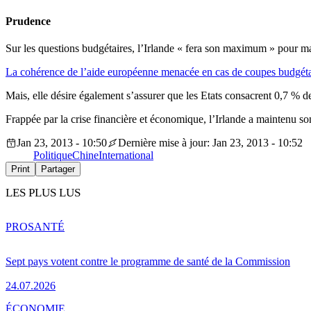
Prudence
Sur les questions budgétaires, l’Irlande « fera son maximum » pour ma
La cohérence de l’aide européenne menacée en cas de coupes budgét
Mais, elle désire également s’assurer que les Etats consacrent 0,7 % d
Frappée par la crise financière et économique, l’Irlande a maintenu
Jan 23, 2013 - 10:50
Dernière mise à jour: Jan 23, 2013 - 10:52
Politique
Chine
International
Print
Partager
LES PLUS LUS
PRO
SANTÉ
Sept pays votent contre le programme de santé de la Commission
24.07.2026
ÉCONOMIE