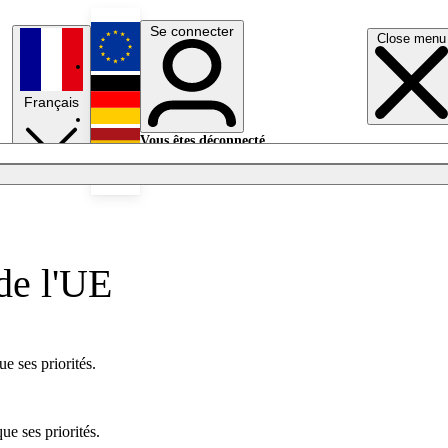
Se connecter
Close menu
English
Français
Deutsch
Vous êtes déconnecté.
Se connecter
Español
Lumières éteintes
 de l'UE
e ses priorités.
ue ses priorités.