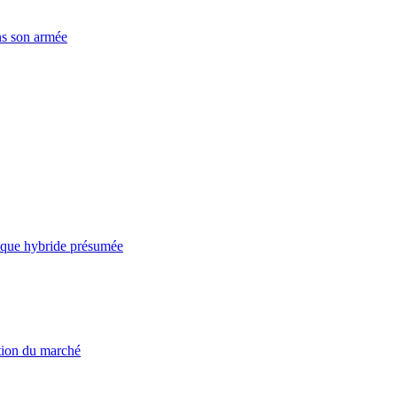
ns son armée
taque hybride présumée
ation du marché