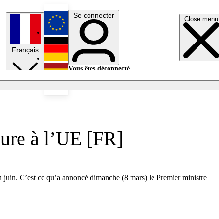
Se connecter
Close menu
English
Français
Deutsch
Vous êtes déconnecté.
Se connecter
Español
Lumières éteintes
ture à l’UE [FR]
in juin. C’est ce qu’a annoncé dimanche (8 mars) le Premier ministre