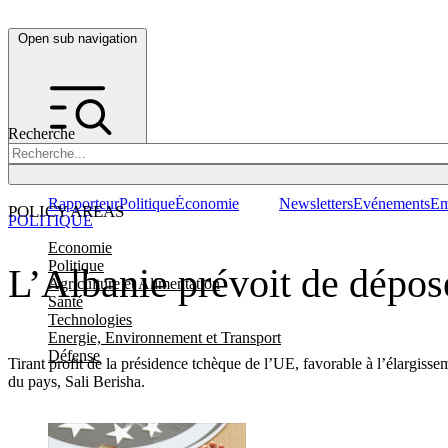
Open sub navigation
Recherche
Rapporteur
Politique
Économie
Newsletters
Evénements
Em
POLICY AREAS
POLITIQUE
Economie
Politique
L’Albanie prévoit de dépose
Agriculture et Alimentation
Santé
Technologies
Energie, Environnement et Transport
Défense
Tirant profit de la présidence tchèque de l’UE, favorable à l’élargiss
du pays, Sali Berisha.