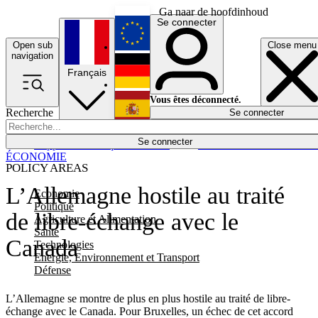
Ga naar de hoofdinhoud
Se connecter
Open sub
Close menu
English
navigation
Français
Deutsch
Vous êtes déconnecté.
Recherche
Se connecter
Español
Lumières éteintes
Se connecter
Rapporteur
Politique
Économie
Newsletters
Evénements
Em
ÉCONOMIE
POLICY AREAS
L’Allemagne hostile au traité
Economie
Politique
de libre-échange avec le
Agriculture et Alimentation
Santé
Canada
Technologies
Energie, Environnement et Transport
Défense
L’Allemagne se montre de plus en plus hostile au traité de libre-
échange avec le Canada. Pour Bruxelles, un échec de cet accord