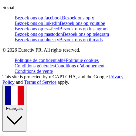
Social
Bezoek ons op facebook
Bezoek ons op x
Bezoek ons op linkedin
Bezoek ons op youtube
Bezoek ons op rss-feed
Bezoek ons op instagram
Bezoek ons op mastodon
Bezoek ons op telegram
Bezoek ons op bluesky
Bezoek ons op threads
©
2026
Euractiv FR. All rights reserved.
Politique de confidentialité
Politique cookies
Conditions générales
Conditions d’abonnement
Conditions de vente
This site is protected by reCAPTCHA, and the Google
Privacy
Policy
and
Terms of Service
apply.
Français